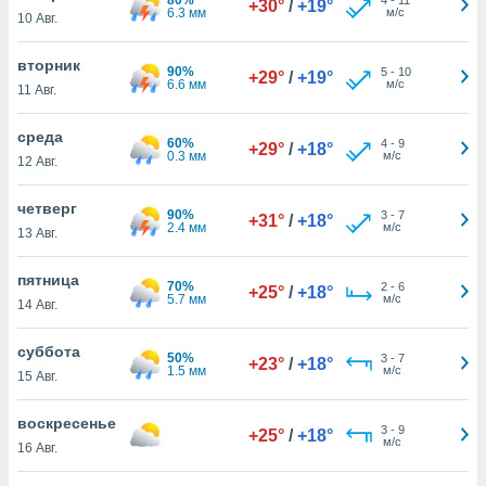
+30°
/
+19°
 и
6.3 мм
м/с
10 Авг.
ть действия
я на веб-
вторник
же
90%
5
-
10
+29°
/
+19°
6.6 мм
м/с
пределенный
11 Авг.
обы
вам рекламу
среда
60%
4
-
9
+29°
/
+18°
зированный
0.3 мм
м/с
12 Авг.
го основе.
айти
четверг
ьную
90%
3
-
7
+31°
/
+18°
2.4 мм
м/с
13 Авг.
 в нашей
йлов cookie
ремя
пятница
70%
2
-
6
+25°
/
+18°
гласие,
5.7 мм
м/с
14 Авг.
опку
спользования
суббота
 cookie
50%
3
-
7
+23°
/
+18°
1.5 мм
м/с
15 Авг.
нную в
и нашего
воскресенье
3
-
9
+25°
/
+18°
м/с
16 Авг.
ОГО ВЫ