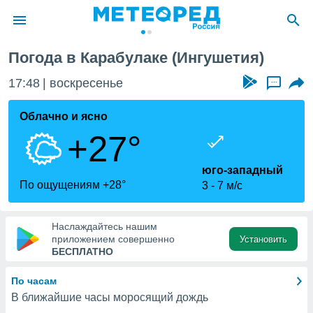
Погода в Карабулаке (Ингушетия)
ие о
циальности
17:48
воскресенье
...
oda.com
)
Облачно и ясно
+27°
алами,
тировать
ество
юго-западный
яемой
По ощущениям +28°
3
7 м/с
. Вы можете
ступ к этому
используя
Наслаждайтесь нашим
едующих
приложением совершенно
Установить
БЕСПЛАТНО
файлы
По часам
олучить
В ближайшие часы моросящий дождь
й доступ