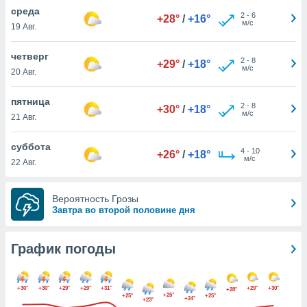
днако вы
среда
2
-
6
+28°
/
+16°
сматривать
м/с
19 Авг.
изированную
четверг
2
-
8
 можете
+29°
/
+18°
м/с
20 Авг.
от установки
ться
пятница
2
-
8
+30°
/
+18°
нашему веб-
м/с
21 Авг.
дписке,
у
суббота
4
-
10
».
+26°
/
+18°
м/с
22 Авг.
гласия мы и
ры
Вероятность Грозы
 файлы
Завтра во второй половине дня
кальные
торы или
 технологии
График погоды
я,
оступа и
ерсональных
+30°
+30°
+29°
+29°
+31°
+29°
+30°
их как
+28°
+25°
+25°
+25°
+24°
+23°
 о вашем