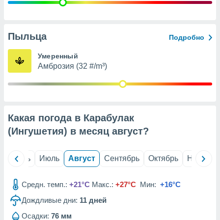
с помощью
или
данных из
чников,
Пыльца
Подробно
и
вование
Умеренный
Амброзия (32 #/m³)
ие
х данных
контента.
ные
и
Какая погода в Карабулак
ция
м
(Ингушетия) в месяц
август
?
я
рованная
й
Июнь
Июль
Август
Сентябрь
Октябрь
Ноябрь
нтент,
е
сти рекламы
Средн. темп.:
+21°C
Макс.:
+27°C
Мин:
+16°C
Дождливые дни:
11
дней
ие сведения
и и
Осадки:
76 мм