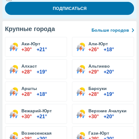
Крупные города
Больше городов
Аки-Юрт
Али-Юрт
+30°
+21°
+26°
+18°
Алхаст
Альтиево
+28°
+19°
+29°
+20°
Аршты
Барсуки
+28°
+18°
+28°
+19°
Вежарий-Юрт
Верхние Ачалуки
+30°
+21°
+30°
+20°
Вознесенская
Гази-Юрт
+28°
+20°
+29°
+20°