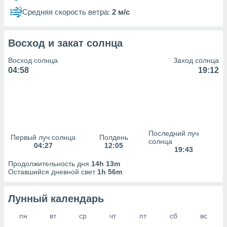
сервисов.
Средняя скорость ветра:
2 м/с
 наших 1199
неров
Восход и закат солнца
Восход солнца
Заход солнца
04:58
19:12
Последний луч
Первый луч солнца
Полдень
солнца
04:27
12:05
19:43
Продолжительность дня
14h 13m
Оставшийся дневной свет
1h 56m
Лунный календарь
пн
вт
ср
чт
пт
сб
вс