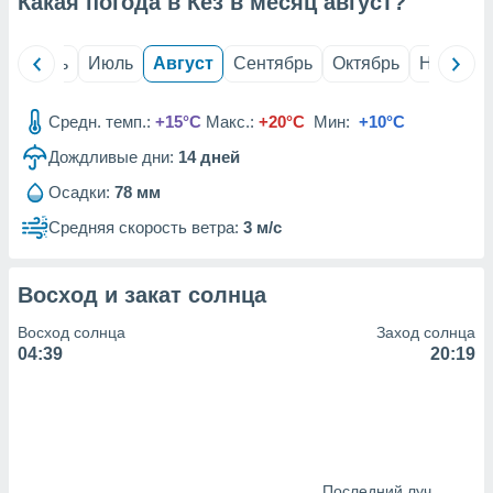
Какая погода в Кез в месяц
август
?
с помощью
или
данных из
й
Июнь
Июль
Август
Сентябрь
Октябрь
Ноябрь
чников,
и
вование
Средн. темп.:
+15°C
Макс.:
+20°C
Мин:
+10°C
ие
Дождливые дни:
14
дней
х данных
контента.
Осадки:
78 мм
ные
Средняя скорость ветра:
3 м/с
и
ция
м
Восход и закат солнца
я
Восход солнца
Заход солнца
рованная
04:39
20:19
нтент,
е
сти рекламы
ие сведения
и и
Последний луч