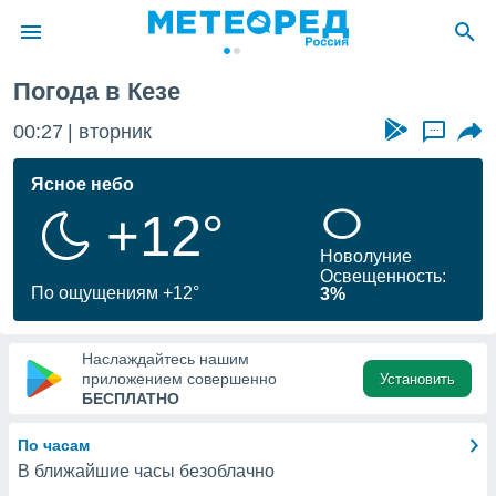
Погода в Кезе
ие о
циальности
00:27
вторник
...
oda.com
)
Ясное небо
+12°
алами,
тировать
Новолуние
ество
Освещенность:
яемой
По ощущениям +12°
3%
. Вы можете
ступ к этому
используя
Наслаждайтесь нашим
едующих
приложением совершенно
Установить
БЕСПЛАТНО
файлы
По часам
олучить
В ближайшие часы безоблачно
й доступ