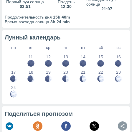
сервисов.
Первый луч солнца
Полдень
солнца
03:51
12:30
21:07
 наших 1199
неров
Продолжительность дня
15h 40m
Время восхода солнца
3h 24 min
Лунный календарь
пн
вт
ср
чт
пт
сб
вс
11
12
13
14
15
16
17
18
19
20
21
22
23
24
Поделиться прогнозом