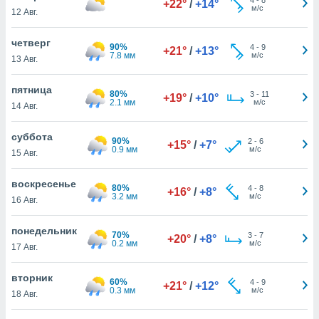
+22°
/
+14°
 и
м/с
12 Авг.
ть действия
я на веб-
четверг
же
90%
4
-
9
+21°
/
+13°
7.8 мм
м/с
пределенный
13 Авг.
обы
вам рекламу
пятница
80%
3
-
11
+19°
/
+10°
зированный
2.1 мм
м/с
14 Авг.
го основе.
айти
суббота
ьную
90%
2
-
6
+15°
/
+7°
0.9 мм
м/с
15 Авг.
 в нашей
йлов cookie
ремя
воскресенье
80%
4
-
8
+16°
/
+8°
гласие,
3.2 мм
м/с
16 Авг.
опку
спользования
понедельник
 cookie
70%
3
-
7
+20°
/
+8°
0.2 мм
м/с
17 Авг.
нную в
и нашего
вторник
60%
4
-
9
+21°
/
+12°
0.3 мм
м/с
18 Авг.
ОГО ВЫ