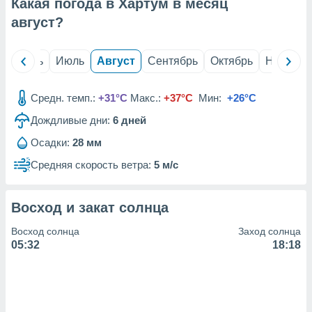
с помощью
Какая погода в Хартум в месяц
или
август
?
данных из
чников,
и
й
Июнь
Июль
Август
Сентябрь
Октябрь
Ноябрь
вование
ие
Средн. темп.:
+31°C
Макс.:
+37°C
Мин:
+26°C
х данных
Дождливые дни:
6
дней
контента.
ные
Осадки:
28 мм
и
Средняя скорость ветра:
5 м/с
ция
м
я
Восход и закат солнца
рованная
Восход солнца
Заход солнца
нтент,
05:32
18:18
е
сти рекламы
ие сведения
и и