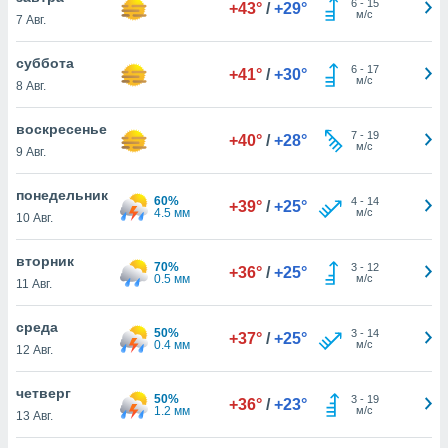
6
-
15
 и
+43°
/
+29°
м/с
7 Авг.
ть действия
я на веб-
суббота
же
6
-
17
+41°
/
+30°
м/с
пределенный
8 Авг.
обы
вам рекламу
воскресенье
7
-
19
+40°
/
+28°
зированный
м/с
9 Авг.
го основе.
айти
понедельник
ьную
60%
4
-
14
+39°
/
+25°
4.5 мм
м/с
 в нашей
10 Авг.
йлов cookie
ремя
вторник
70%
3
-
12
+36°
/
+25°
гласие,
0.5 мм
м/с
11 Авг.
опку
спользования
среда
 cookie
50%
3
-
14
+37°
/
+25°
0.4 мм
м/с
нную в
12 Авг.
и нашего
четверг
50%
3
-
19
+36°
/
+23°
1.2 мм
м/с
13 Авг.
ОГО ВЫ