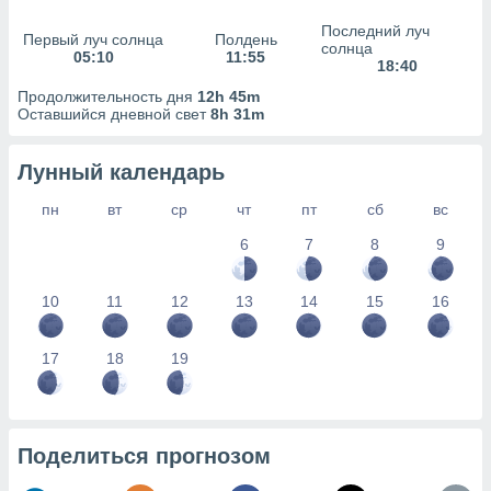
сервисов.
Последний луч
 наших 1199
Первый луч солнца
Полдень
солнца
05:10
11:55
неров
18:40
Продолжительность дня
12h 45m
Оставшийся дневной свет
8h 31m
Лунный календарь
пн
вт
ср
чт
пт
сб
вс
6
7
8
9
10
11
12
13
14
15
16
17
18
19
Поделиться прогнозом