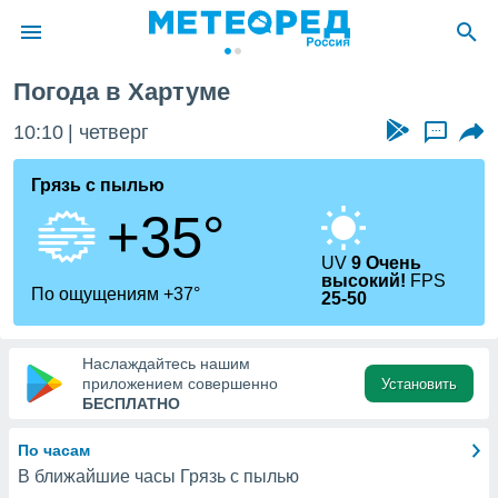
Погода в Хартуме
ие о
циальности
10:10
четверг
...
oda.com
)
Грязь с пылью
+35°
алами,
тировать
ество
UV
9 Очень
высокий!
FPS
яемой
По ощущениям +37°
25-50
. Вы можете
ступ к этому
используя
Наслаждайтесь нашим
едующих
приложением совершенно
Установить
БЕСПЛАТНО
файлы
По часам
олучить
й доступ
В ближайшие часы Грязь с пылью