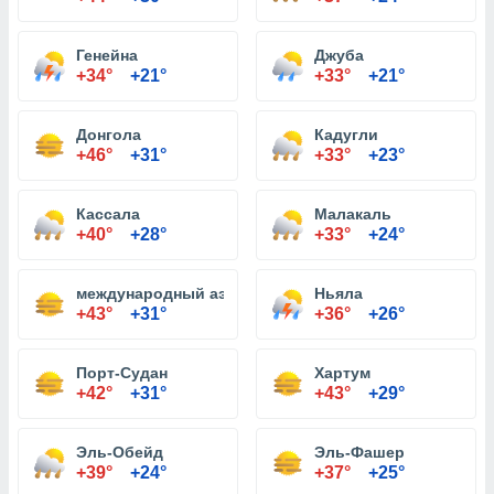
Генейна
Джуба
+34°
+21°
+33°
+21°
Донгола
Кадугли
+46°
+31°
+33°
+23°
Кассала
Малакаль
+40°
+28°
+33°
+24°
международный аэропорт Порт-Судан
Ньяла
+43°
+31°
+36°
+26°
Порт-Судан
Хартум
+42°
+31°
+43°
+29°
Эль-Обейд
Эль-Фашер
+39°
+24°
+37°
+25°