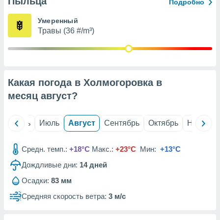
Пыльца
с помощью
Подробно
или
данных из
Умеренный
чников,
Травы (36 #/m³)
и
вование
ие
х данных
Какая погода в Холмогоровка в
контента.
месяц
август
?
ные
и
ция
й
Июнь
Июль
Август
Сентябрь
Октябрь
Ноябрь
м
я
Средн. темп.:
+18°C
Макс.:
+23°C
Мин:
+13°C
рованная
Дождливые дни:
14
дней
нтент,
е
Осадки:
83 мм
сти рекламы
Средняя скорость ветра:
3 м/с
ие сведения
и и