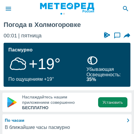
Погода в Холмогоровке
ие о
циальности
00:01
пятница
...
oda.com
)
Пасмурно
+19°
алами,
тировать
Убывающая
ество
Освещенность:
яемой
По ощущениям +19°
35%
. Вы можете
ступ к этому
используя
Наслаждайтесь нашим
едующих
приложением совершенно
Установить
БЕСПЛАТНО
файлы
По часам
олучить
В ближайшие часы пасмурно
й доступ