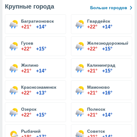
Крупные города
Больше городов
Багратионовск
Гвардейск
+21°
+14°
+22°
+14°
Гусев
Железнодорожный
+22°
+15°
+22°
+15°
Жилино
Калининград
+21°
+14°
+21°
+15°
Краснознаменск
Мамоново
+22°
+13°
+21°
+16°
Озерск
Полесск
+22°
+15°
+21°
+14°
Рыбачий
Советск
+19°
+17°
+21°
+14°