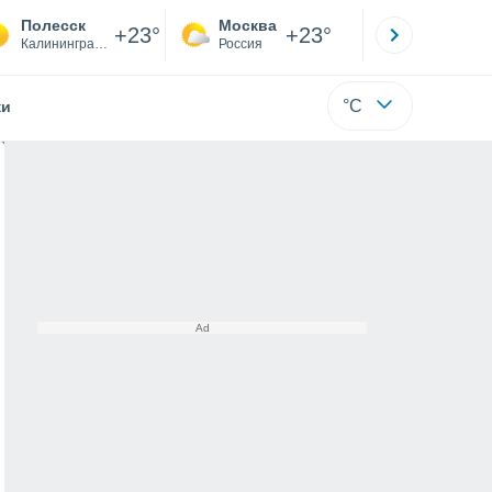
Полесск
Москва
Санкт-
+23°
+23°
Калининградская
Россия
Са
°C
жи