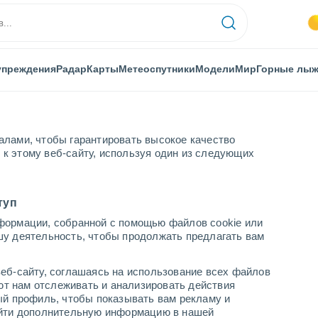
упреждения
Радар
Карты
Метеоспутники
Модели
Мир
Горные лы
алами, чтобы гарантировать высокое качество
к этому веб-сайту, используя один из следующих
туп
формации, собранной с помощью файлов cookie или
шу деятельность, чтобы продолжать предлагать вам
...
еб-сайту, соглашаясь на использование всех файлов
яют нам отслеживать и анализировать действия
По часам
ый профиль, чтобы показывать вам рекламу и
В ближайшие часы моросящий
найти дополнительную информацию в нашей
дождь