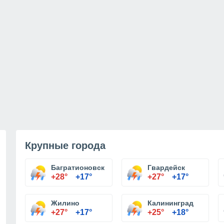
Крупные города
Багратионовск
Гвардейск
+28°
+17°
+27°
+17°
Жилино
Калининград
+27°
+17°
+25°
+18°