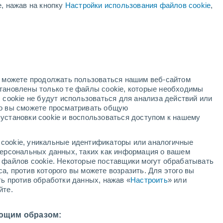
е, нажав на кнопку
Настройки использования файлов cookie
,
но можете продолжать пользоваться нашим веб-сайтом
становлены только те файлы cookie, которые необходимы
адар
Метеоспутники
Модели
 cookie не будут использоваться для анализа действий или
ко вы сможете просматривать общую
установки cookie и воспользоваться доступом к нашему
кресенье
понедельник
вторник
среда
cookie, уникальные идентификаторы или аналогичные
9 Авг.
10 Авг.
11 Авг.
12 Авг.
 персональных данных, таких как информация о вашем
ы файлов cookie. Некоторые поставщики могут обрабатывать
а, против которого вы можете возразить. Для этого вы
ть против обработки данных, нажав «
Настроить
» или
70%
йте.
0.9 мм
3°
/
+12°
+26°
/
+14°
+23°
/
+15°
+20°
/
+13°
ющим образом: