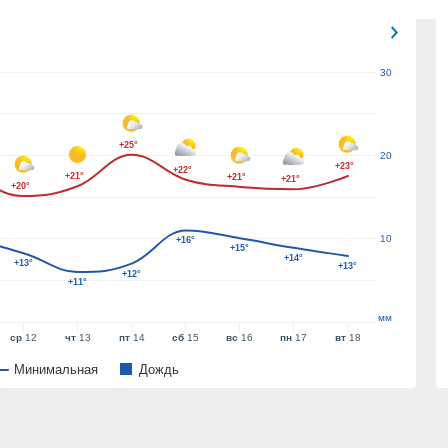
30
+25°
20
+23°
+22°
+21°
+21°
+21°
+20°
10
+16°
+15°
+14°
+13°
+13°
+12°
+11°
мм
ср
12
чт
13
пт
14
сб
15
вс
16
пн
17
вт
18
Минимальная
Дождь