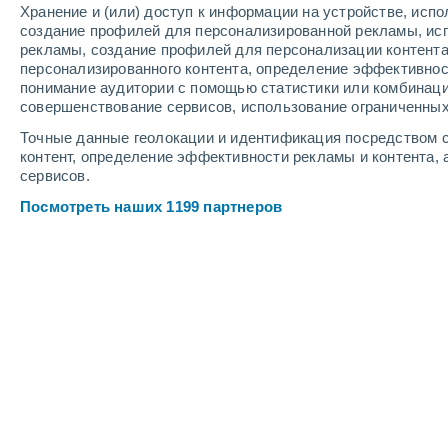
Хранение и (или) доступ к информации на устройстве, исп
7
-
12
м/с
6
-
12
м/с
3
4
-
7
м/с
создание профилей для персонализированной рекламы, ис
рекламы, создание профилей для персонализации контент
персонализированного контента, определение эффективнос
Погода в Полесске cегодня
, 6 авгус
понимание аудитории с помощью статистики или комбинаци
совершенствование сервисов, использование ограниченных
Облачно и ясно
+22°
08:00
Точные данные геолокации и идентификация посредством с
Ощущаемая т.
+22°
контент, определение эффективности рекламы и контента, 
сервисов.
Солнечно
+23°
09:00
Посмотреть наших 1199 партнеров
Ощущаемая т.
+24°
Буря
30%
+22°
10:00
0.9 мм
Ощущаемая т.
+21°
Небольшой дожд
30%
+23°
11:00
0.5 мм
Ощущаемая т.
+22°
Переменная обла
+24°
12:00
Ощущаемая т.
+24°