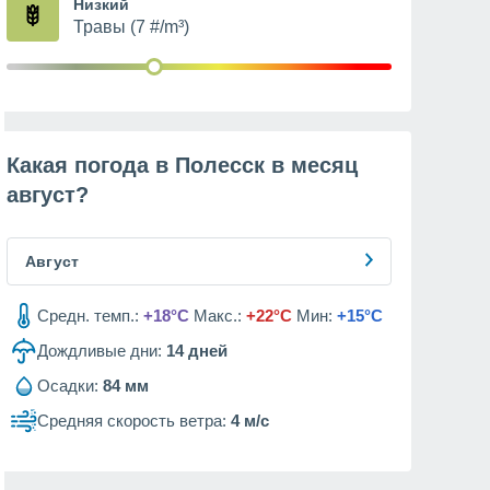
Низкий
Травы (7 #/m³)
Какая погода в Полесск в месяц
август
?
Август
Средн. темп.:
+18°C
Макс.:
+22°C
Мин:
+15°C
Дождливые дни:
14
дней
Осадки:
84 мм
Средняя скорость ветра:
4 м/с