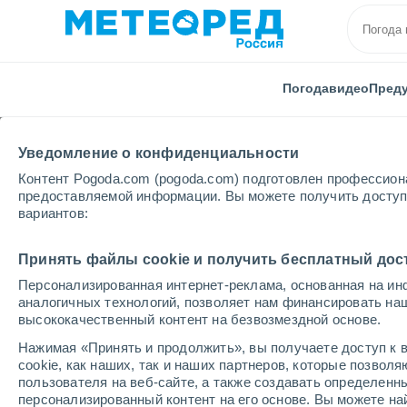
Погода
видео
Пред
Уведомление о конфиденциальности
Контент Pogoda.com (pogoda.com) подготовлен профессион
предоставляемой информации. Вы можете получить доступ 
вариантов:
Главная
Калининградская области
Полесск
Принять файлы cookie и получить бесплатный дос
Персонализированная интернет-реклама, основанная на ин
Погода в Полесске
аналогичных технологий, позволяет нам финансировать на
высококачественный контент на безвозмездной основе.
08:28
четверг
Нажимая «Принять и продолжить», вы получаете доступ к в
cookie, как наших, так и наших партнеров, которые позвол
пользователя на веб-сайте, а также создавать определенн
Облачно и ясно
персонализированный контент на его основе. Вы можете 