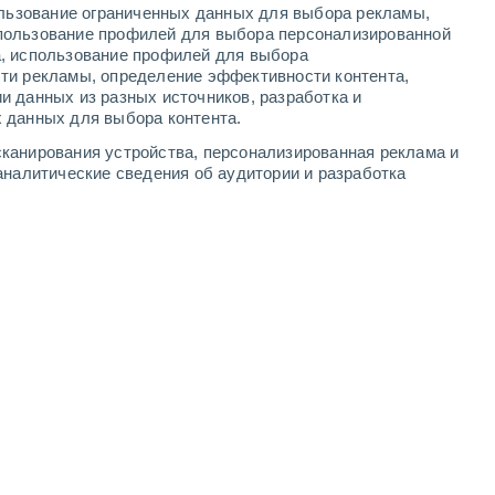
ользование ограниченных данных для выбора рекламы,
-
5
м/с
6
-
11
м/с
8
-
15
м/с
5
-
11
м/с
пользование профилей для выбора персонализированной
а, использование профилей для выбора
ти рекламы, определение эффективности контента,
та
и данных из разных источников, разработка и
 данных для выбора контента.
южный
1 Низкий
канирования устройства, персонализированная реклама и
1
-
3 м/с
FPS:
нет
аналитические сведения об аудитории и разработка
западный
2 Низкий
0
-
3 м/с
FPS:
нет
северо-западный
3 Средний
2
-
6 м/с
FPS:
6-10
ь
Северо-восточный
5 Средний
1
-
4 м/с
FPS:
6-10
чность
северо-западный
5 Средний
2
-
4 м/с
FPS:
6-10