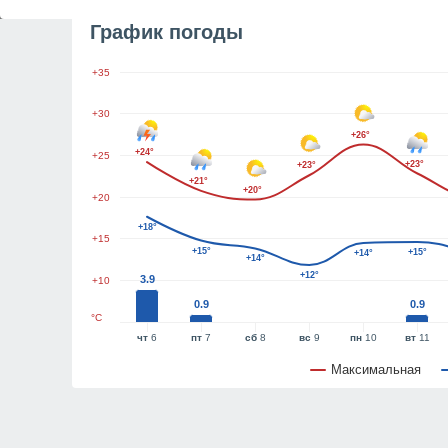
График погоды
+35
+30
+26°
+24°
+25
+23°
+23°
+21°
+20°
+20
+18°
+15
+15°
+15°
+14°
+14°
+12°
3.9
+10
0.9
0.9
°C
чт
6
пт
7
сб
8
вс
9
пн
10
вт
11
Максимальная