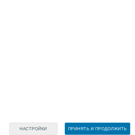
Лунный календарь
пн
вт
ср
чт
пт
сб
вс
6
7
8
9
10
11
12
13
14
15
16
17
18
19
НАСТРОЙКИ
ПРИНЯТЬ И ПРОДОЛЖИТЬ