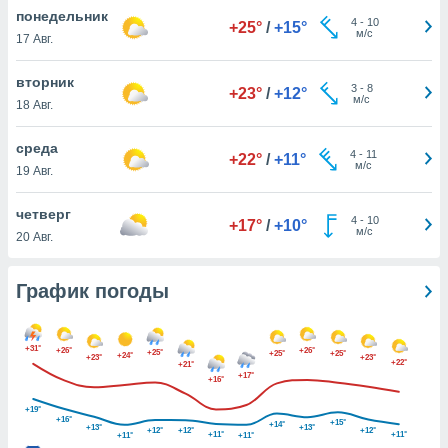
днако вы
понедельник
4
-
10
+25°
/
+15°
сматривать
м/с
17 Авг.
изированную
вторник
3
-
8
 можете
+23°
/
+12°
м/с
18 Авг.
от установки
ться
среда
4
-
11
+22°
/
+11°
нашему веб-
м/с
19 Авг.
дписке,
у
четверг
4
-
10
».
+17°
/
+10°
м/с
20 Авг.
гласия мы и
ры
График погоды
 файлы
кальные
торы или
 технологии
+31°
+26°
+26°
+25°
+25°
+25°
+24°
+23°
+23°
+22°
+21°
я,
+17°
+16°
оступа и
ерсональных
+19°
+16°
их как
+15°
+14°
+13°
+13°
+12°
+12°
+12°
+11°
+11°
+11°
+11°
 о вашем