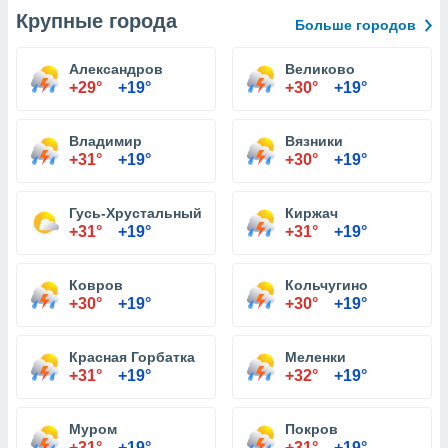
Крупные города
Больше городов
Александров
Великово
+29°
+19°
+30°
+19°
Владимир
Вязники
+31°
+19°
+30°
+19°
Гусь-Хрустальный
Киржач
+31°
+19°
+31°
+19°
Ковров
Кольчугино
+30°
+19°
+30°
+19°
Красная Горбатка
Меленки
+31°
+19°
+32°
+19°
Муром
Покров
+31°
+19°
+31°
+19°