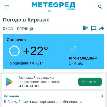
Погода в Киржаче
ие о
циальности
07:13
пятница
...
oda.com
)
Солнечно
+22°
алами,
тировать
ество
юго-западный
яемой
По ощущениям +21°
1
4 м/с
. Вы можете
ступ к этому
используя
Наслаждайтесь нашим
едующих
приложением совершенно
Установить
БЕСПЛАТНО
файлы
По часам
олучить
В ближайшие часы переменная облачность
й доступ