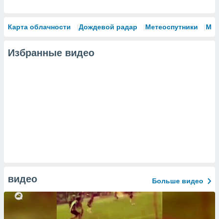
Карта облачности
Дождевой радар
Метеоспутники
Мо
Избранные видео
видео
Больше видео