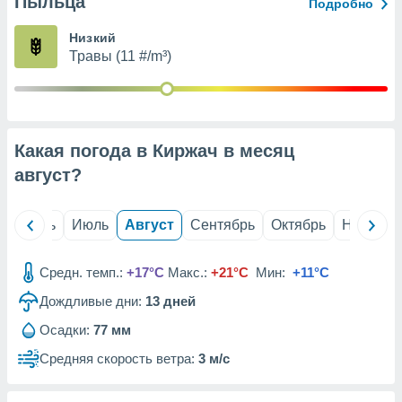
Пыльца
с помощью
Подробно
или
данных из
Низкий
чников,
Травы (11 #/m³)
и
вование
ие
х данных
Какая погода в Киржач в месяц
контента.
август
?
ные
и
ция
й
Июнь
Июль
Август
Сентябрь
Октябрь
Ноябрь
м
я
Средн. темп.:
+17°C
Макс.:
+21°C
Мин:
+11°C
рованная
Дождливые дни:
13
дней
нтент,
е
Осадки:
77 мм
сти рекламы
Средняя скорость ветра:
3 м/с
ие сведения
и и