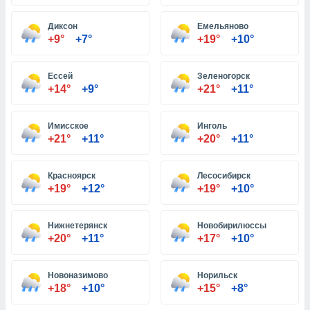
Диксон
Емельяново
и,
+9°
+7°
+19°
+10°
 файлам
Ессей
Зеленогорск
примете
+14°
+9°
+21°
+11°
айлов
се равно
должать
Имисское
Инголь
ся нашим
+21°
+11°
+20°
+11°
pogoda.com.
ае мы
м, что
Красноярск
Лесосибирск
овлены
+19°
+12°
+19°
+10°
айлы cookie,
обходимы
Нижнетерянск
Новобирилюссы
ения
+20°
+11°
+17°
+10°
 веб-сайту,
файлы cookie
пользоваться
Новоназимово
Норильск
 действий
+18°
+10°
+15°
+8°
рекламы или
рованного