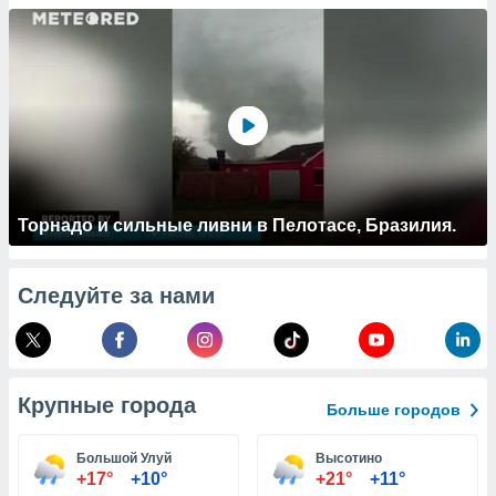
 и
ть действия
я на веб-
же
пределенный
обы
вам рекламу
зированный
го основе.
айти
ьную
Торнадо и сильные ливни в Пелотасе, Бразилия.
 в нашей
йлов cookie
ремя
Следуйте за нами
гласие,
опку
спользования
 cookie
нную в
Крупные города
и нашего
Больше городов
Большой Улуй
Высотино
ОГО ВЫ
+17°
+10°
+21°
+11°