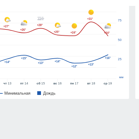
100
+31°
75
+28°
+27°
+26°
+25°
+24°
+24°
50
+16°
+15°
25
+14°
+14°
+13°
+13°
+12°
мм
чт
13
пт
14
сб
15
вс
16
пн
17
вт
18
ср
19
Минимальная
Дождь