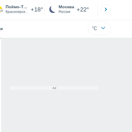
Поймо-Тины
Москва
Санкт-
+18°
+22°
Красноярский
Россия
Са
°C
жи