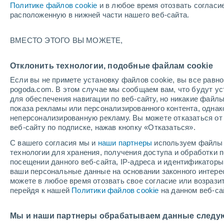
Политике файлов cookie
и в любое время отозвать согласи
+18°
расположенную в нижней части нашего веб-сайта.
ВМЕСТО ЭТОГО ВЫ МОЖЕТЕ,
западны
По ощущениям +18°
4
-
7 м/с
Отклонить технологии, подобные файлам cookie
Если вы не примете установку файлов cookie, вы все рав
pogoda.com. В этом случае мы сообщаем вам, что будут у
Погода на 1 – 7 дней
Карта облачности
Дождево
для обеспечения навигации по веб-сайту, но никакие файлы
показа рекламы или персонализированного контента, одна
неперсонализированную рекламу. Вы можете отказаться от 
веб-сайту по подписке, нажав кнопку «Отказаться».
завтра
воскресенье
по
cегодня
С вашего согласия мы и
наши партнеры
используем файлы 
8 Авг.
9 Авг.
7 Авг.
технологии для хранения, получения доступа и обработки
посещении данного веб-сайта, IP-адреса и идентификатор
ваши персональные данные на основании законного интерес
можете в любое время отозвать свое согласие или возрази
80%
90%
перейдя к нашей
Политики файлов cookie
на данном веб-са
6.4 мм
8.7 мм
+24°
/
+14°
+21°
/
+12°
+
+24°
/
+17°
Мы и наши партнеры обрабатываем данные следу