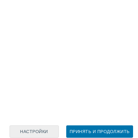
Лунный календарь
пн
вт
ср
чт
пт
сб
вс
7
8
9
10
11
12
13
14
15
16
17
18
19
20
НАСТРОЙКИ
ПРИНЯТЬ И ПРОДОЛЖИТЬ