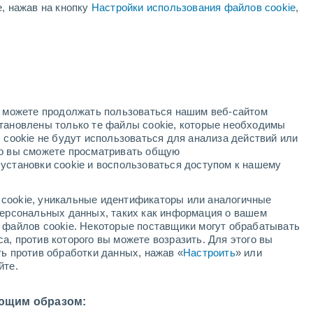
е, нажав на кнопку
Настройки использования файлов cookie
,
й
но можете продолжать пользоваться нашим веб-сайтом
становлены только те файлы cookie, которые необходимы
й радар
Метеоспутники
Модели
 cookie не будут использоваться для анализа действий или
ко вы сможете просматривать общую
установки cookie и воспользоваться доступом к нашему
недельник
вторник
среда
четверг
cookie, уникальные идентификаторы или аналогичные
10 Авг.
11 Авг.
12 Авг.
13 Авг.
 персональных данных, таких как информация о вашем
ы файлов cookie. Некоторые поставщики могут обрабатывать
а, против которого вы можете возразить. Для этого вы
ть против обработки данных, нажав «
Настроить
» или
80%
йте.
1.4 мм
22°
/
+15°
+23°
/
+10°
+28°
/
+11°
+27°
/
+14°
ющим образом: