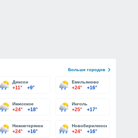
Больше городов
Диксон
Емельяново
+11°
+9°
+24°
+16°
Имисское
Инголь
+24°
+18°
+25°
+17°
Нижнетерянск
Новобирилюссы
+24°
+16°
+24°
+16°