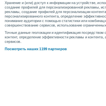
Хранение и (или) доступ к информации на устройстве, исп
4
-
9
м/с
6
-
12
м/с
4
-
11
м/с
создание профилей для персонализированной рекламы, ис
рекламы, создание профилей для персонализации контент
персонализированного контента, определение эффективнос
Погода в Поймо-Тинах cегодня
, 7 а
понимание аудитории с помощью статистики или комбинаци
совершенствование сервисов, использование ограниченных
Облачно и ясно
+18°
07:00
Точные данные геолокации и идентификация посредством с
Ощущаемая т.
+1
контент, определение эффективности рекламы и контента, 
сервисов.
Облачно и ясно
+20°
08:00
Посмотреть наших 1199 партнеров
Ощущаемая т.
+2
Переменная об
+20°
09:00
Ощущаемая т.
+2
Переменная об
+23°
11:00
Ощущаемая т.
+2
Буря
70%
+21°
14:00
5.3 мм
Ощущаемая т.
+2