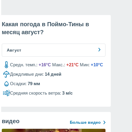
Какая погода в Поймо-Тины в
месяц
август
?
Август
Средн. темп.:
+16°C
Макс.:
+21°C
Мин:
+10°C
Дождливые дни:
14
дней
Осадки:
79 мм
Средняя скорость ветра:
3 м/с
видео
Больше видео