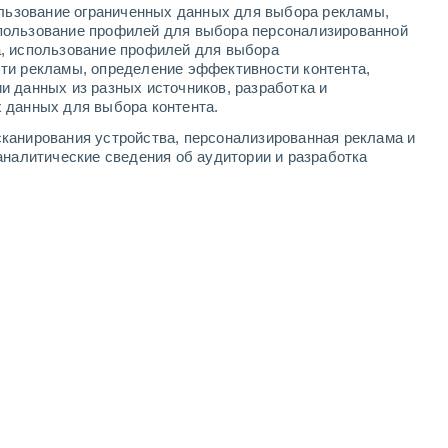
ользование ограниченных данных для выбора рекламы,
6
-
13
м/с
4
-
7
м/с
3
-
7
м/с
4
-
9
м/с
пользование профилей для выбора персонализированной
а, использование профилей для выбора
ти рекламы, определение эффективности контента,
вгуста
и данных из разных источников, разработка и
 данных для выбора контента.
западный
0 Низкий
канирования устройства, персонализированная реклама и
8°
4
-
7 м/с
FPS:
нет
аналитические сведения об аудитории и разработка
юго-западный
1 Низкий
0°
3
-
6 м/с
FPS:
нет
лачность
юго-западный
2 Низкий
0°
3
-
6 м/с
FPS:
нет
лачность
юго-западный
4 Средний
4°
3
-
8 м/с
FPS:
6-10
юго-западный
5 Средний
1°
3
-
9 м/с
FPS:
6-10