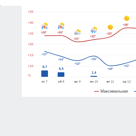
+40
+35
+30
+28°
+24°
+24°
+25
+23°
+22°
+21°
+20
+17°
+15
+15°
+14°
+12°
+10
+11°
8.7
6.4
+10°
1.4
°C
пт
7
сб
8
вс
9
пн
10
вт
11
ср
12
Максимальная