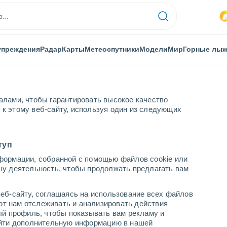
упреждения
Радар
Карты
Метеоспутники
Модели
Мир
Горные лы
алами, чтобы гарантировать высокое качество
к этому веб-сайту, используя один из следующих
туп
формации, собранной с помощью файлов cookie или
х
шу деятельность, чтобы продолжать предлагать вам
...
еб-сайту, соглашаясь на использование всех файлов
яют нам отслеживать и анализировать действия
По часам
ый профиль, чтобы показывать вам рекламу и
В ближайшие часы вероятность
найти дополнительную информацию в нашей
грозы