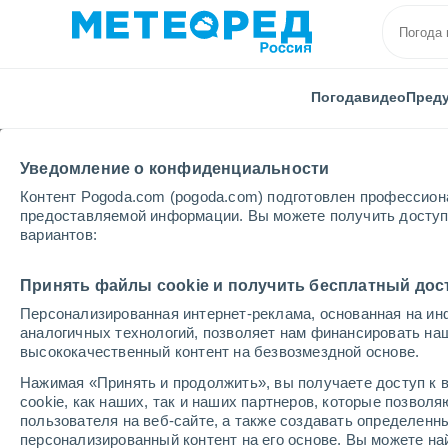
Погода
видео
Пред
Уведомление о конфиденциальности
Контент Pogoda.com (pogoda.com) подготовлен профессион
предоставляемой информации. Вы можете получить доступ 
вариантов:
Главная
Красноярский Края
Поймо-Тины
Принять файлы cookie и получить бесплатный дос
Персонализированная интернет-реклама, основанная на ин
Погода в Поймо-Тина
аналогичных технологий, позволяет нам финансировать на
высококачественный контент на безвозмездной основе.
06:35
пятница
Нажимая «Принять и продолжить», вы получаете доступ к в
cookie, как наших, так и наших партнеров, которые позвол
пользователя на веб-сайте, а также создавать определенн
Облачно и ясно
персонализированный контент на его основе. Вы можете 