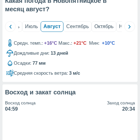
Какая погода в Новопятницкое в
с помощью
или
месяц
август
?
данных из
чников,
и
й
Июнь
Июль
Август
Сентябрь
Октябрь
Ноябрь
вование
ие
Средн. темп.:
+16°C
Макс.:
+21°C
Мин:
+10°C
х данных
Дождливые дни:
13
дней
контента.
Осадки:
77 мм
ные
и
Средняя скорость ветра:
3 м/с
ция
м
я
Восход и закат солнца
рованная
Восход солнца
Заход солнца
нтент,
04:59
20:34
е
сти рекламы
ие сведения
и и