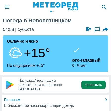
Погода в Новопятницком
ие о
циальности
04:58
суббота
...
oda.com
)
Облачно и ясно
+15°
алами,
тировать
ество
юго-западный
яемой
По ощущениям +15°
3
5 м/с
. Вы можете
ступ к этому
используя
Наслаждайтесь нашим
едующих
приложением совершенно
Установить
БЕСПЛАТНО
файлы
По часам
олучить
В ближайшие часы моросящий дождь
й доступ