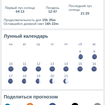
сервисов.
Последний луч
Первый луч солнца
Полдень
 наших 1199
солнца
04:13
12:47
неров
21:20
Продолжительность дня
15h 35m
Оставшийся дневной свет
16h 22m
Лунный календарь
пн
вт
ср
чт
пт
сб
вс
8
9
10
11
12
13
14
15
16
17
18
19
20
21
Поделиться прогнозом