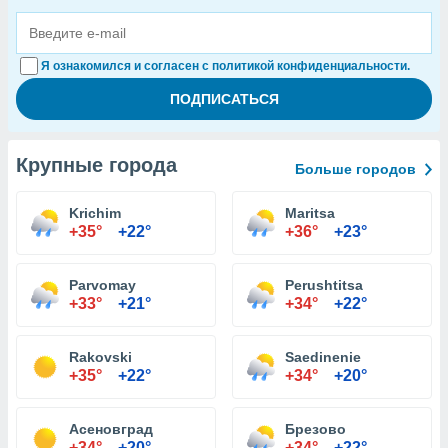
Я ознакомился и согласен с политикой конфиденциальности.
Крупные города
Больше городов
Krichim
Maritsa
+35°
+22°
+36°
+23°
Parvomay
Perushtitsa
+33°
+21°
+34°
+22°
Rakovski
Saedinenie
+35°
+22°
+34°
+20°
Асеновград
Брезово
+34°
+20°
+34°
+22°