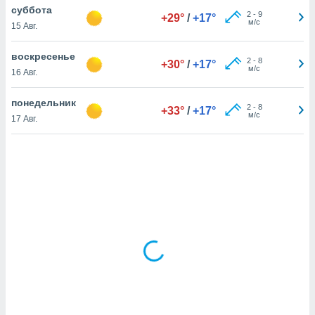
суббота
2
-
9
+29°
/
+17°
м/с
15 Авг.
и,
 файлам
воскресенье
2
-
8
+30°
/
+17°
м/с
16 Авг.
примете
айлов
понедельник
2
-
8
+33°
/
+17°
се равно
м/с
17 Авг.
должать
ся нашим
pogoda.com.
ае мы
м, что
овлены
айлы cookie,
обходимы
ения
 веб-сайту,
файлы cookie
пользоваться
 действий
рекламы или
рованного