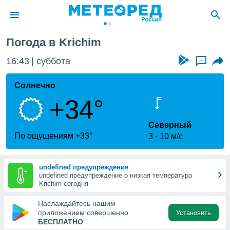
Погода в Krichim
ие о
циальности
16:43
суббота
...
oda.com
)
Солнечно
+34°
алами,
тировать
ество
Северный
яемой
По ощущениям +33°
3
10 м/с
. Вы можете
ступ к этому
используя
undefined предупреждение
едующих
undefined предупреждение о низкая температура
Krichim сегодня
файлы
Наслаждайтесь нашим
олучить
приложением совершенно
Установить
й доступ
БЕСПЛАТНО