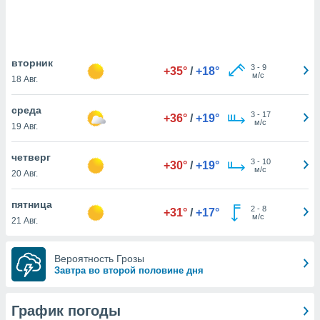
днако вы
сматривать
изированную
вторник
 можете
3
-
9
+35°
/
+18°
м/с
от установки
18 Авг.
ться
среда
3
-
17
+36°
/
+19°
нашему веб-
м/с
19 Авг.
дписке,
у
четверг
».
3
-
10
+30°
/
+19°
м/с
20 Авг.
гласия мы и
ры
пятница
 файлы
2
-
8
+31°
/
+17°
м/с
21 Авг.
кальные
торы или
 технологии
Вероятность Грозы
я,
Завтра во второй половине дня
оступа и
ерсональных
их как
График погоды
 о вашем