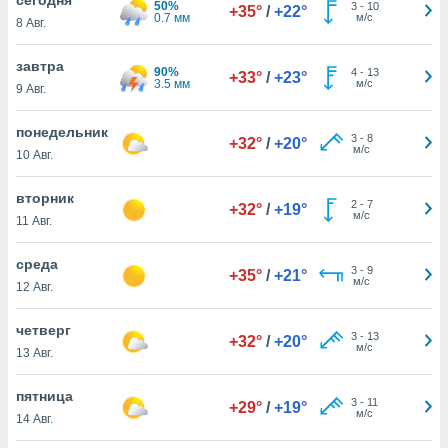
50%
 и
3
-
10
+35°
/
+22°
0.7 мм
м/с
8 Авг.
ть действия
я на веб-
же
завтра
90%
4
-
13
+33°
/
+23°
пределенный
3.5 мм
м/с
9 Авг.
обы
вам рекламу
понедельник
3
-
8
зированный
+32°
/
+20°
м/с
10 Авг.
го основе.
айти
ьную
вторник
2
-
7
+32°
/
+19°
 в нашей
м/с
11 Авг.
йлов cookie
ремя
среда
3
-
9
гласие,
+35°
/
+21°
м/с
12 Авг.
опку
спользования
четверг
 cookie
3
-
13
+32°
/
+20°
м/с
нную в
13 Авг.
и нашего
пятница
3
-
11
+29°
/
+19°
м/с
14 Авг.
ОГО ВЫ