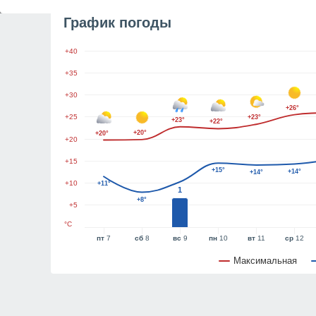
График погоды
+40
+35
+30
+26°
+25
+23°
+23°
+22°
+20°
+20°
+20
+15
+15°
+14°
+14°
+10
+11°
1
+8°
+5
°C
пт
7
сб
8
вс
9
пн
10
вт
11
ср
12
Максимальная