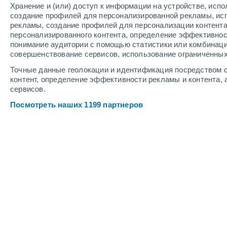
Хранение и (или) доступ к информации на устройстве, исп
4
-
11
м/с
4
-
9
м/с
5
-
12
м/с
создание профилей для персонализированной рекламы, ис
рекламы, создание профилей для персонализации контент
персонализированного контента, определение эффективнос
Погода в Кульдуре cегодня
, 7 авгу
понимание аудитории с помощью статистики или комбинаци
совершенствование сервисов, использование ограниченных
Пасмурно
+16°
04:00
Точные данные геолокации и идентификация посредством с
Ощущаемая т.
+16
контент, определение эффективности рекламы и контента, 
сервисов.
Пасмурно
+15°
05:00
Посмотреть наших 1199 партнеров
Ощущаемая т.
+15
Переменная обла
+15°
06:00
Ощущаемая т.
+15
Переменная обла
+14°
08:00
Ощущаемая т.
+14
Переменная обла
+17°
11:00
Ощущаемая т.
+17