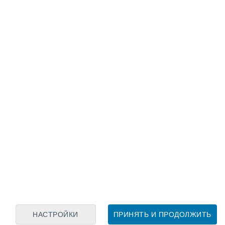
Лунный календарь
пн
вт
ср
чт
пт
сб
вс
7
8
9
10
11
12
13
14
15
16
17
18
19
20
НАСТРОЙКИ
ПРИНЯТЬ И ПРОДОЛЖИТЬ