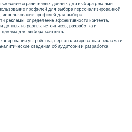
ользование ограниченных данных для выбора рекламы,
4
-
11
м/с
4
-
10
м/с
3
-
8
м/с
2
-
6
м/с
пользование профилей для выбора персонализированной
а, использование профилей для выбора
ти рекламы, определение эффективности контента,
ста
и данных из разных источников, разработка и
 данных для выбора контента.
Северный
0 Низкий
канирования устройства, персонализированная реклама и
°
4
-
10 м/с
FPS:
нет
аналитические сведения об аудитории и разработка
Северный
0 Низкий
°
4
-
10 м/с
FPS:
нет
чность
Северный
0 Низкий
°
4
-
9 м/с
FPS:
нет
чность
Северный
1 Низкий
°
4
-
11 м/с
FPS:
нет
чность
Северный
3 Средний
°
5
-
12 м/с
FPS:
6-10