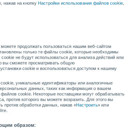
е, нажав на кнопку
Настройки использования файлов cookie
,
Ураган
Dolphin В 2,493,914 км
ая
ость:
но можете продолжать пользоваться нашим веб-сайтом
становлены только те файлы cookie, которые необходимы
адар
Метеоспутники
Модели
 cookie не будут использоваться для анализа действий или
ко вы сможете просматривать общую
установки cookie и воспользоваться доступом к нашему
недельник
вторник
среда
четверг
cookie, уникальные идентификаторы или аналогичные
10 Авг.
11 Авг.
12 Авг.
13 Авг.
 персональных данных, таких как информация о вашем
ы файлов cookie. Некоторые поставщики могут обрабатывать
а, против которого вы можете возразить. Для этого вы
ть против обработки данных, нажав «
Настроить
» или
йте.
22°
/
+15°
+23°
/
+14°
+26°
/
+14°
+26°
/
+15°
ющим образом: