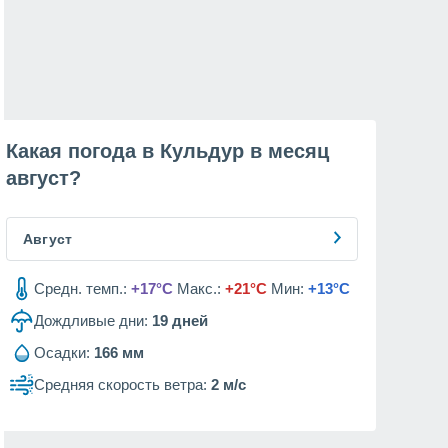
Какая погода в Кульдур в месяц
август
?
Август
Средн. темп.:
+17°C
Макс.:
+21°C
Мин:
+13°C
Дождливые дни:
19
дней
Осадки:
166 мм
Средняя скорость ветра:
2 м/с