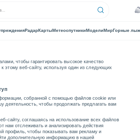
упреждения
Радар
Карты
Метеоспутники
Модели
Мир
Горные лы
алами, чтобы гарантировать высокое качество
к этому веб-сайту, используя один из следующих
туп
формации, собранной с помощью файлов cookie или
шу деятельность, чтобы продолжать предлагать вам
...
еб-сайту, соглашаясь на использование всех файлов
яют нам отслеживать и анализировать действия
По часам
ый профиль, чтобы показывать вам рекламу и
В ближайшие часы пасмурно
найти дополнительную информацию в нашей