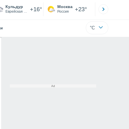
Кульдур
Москва
Санкт-
+16°
+23°
Еврейская автономная область
Россия
Са
°C
жи