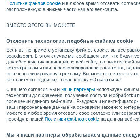
Политике файлов cookie
и в любое время отозвать согласи
+16°
расположенную в нижней части нашего веб-сайта.
Убывающ
ВМЕСТО ЭТОГО ВЫ МОЖЕТЕ,
Освещенн
По ощущениям +16°
39%
Отклонить технологии, подобные файлам cookie
Если вы не примете установку файлов cookie, вы все рав
pogoda.com. В этом случае мы сообщаем вам, что будут у
Погода на 1 – 7 дней
Карта дождей
Дождевой р
для обеспечения навигации по веб-сайту, но никакие файлы
показа рекламы или персонализированного контента, одна
неперсонализированную рекламу. Вы можете отказаться от 
веб-сайту по подписке, нажав кнопку «Отказаться».
завтра
воскресенье
по
cегодня
С вашего согласия мы и
наши партнеры
используем файлы 
8 Авг.
9 Авг.
7 Авг.
технологии для хранения, получения доступа и обработки
посещении данного веб-сайта, IP-адреса и идентификатор
ваши персональные данные на основании законного интерес
можете в любое время отозвать свое согласие или возрази
50%
перейдя к нашей
Политики файлов cookie
на данном веб-са
1 мм
+20°
/
+8°
+23°
/
+10°
+
+20°
/
+11°
Мы и наши партнеры обрабатываем данные следу