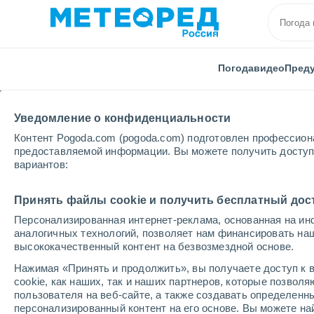
Погода
видео
Пред
Уведомление о конфиденциальности
Контент Pogoda.com (pogoda.com) подготовлен профессион
предоставляемой информации. Вы можете получить доступ 
вариантов:
Главная
Еврейская автономная область
Кульдур
Принять файлы cookie и получить бесплатный дос
Персонализированная интернет-реклама, основанная на ин
Погода в Кульдуре
аналогичных технологий, позволяет нам финансировать на
высококачественный контент на безвозмездной основе.
03:57
пятница
Нажимая «Принять и продолжить», вы получаете доступ к в
cookie, как наших, так и наших партнеров, которые позвол
пользователя на веб-сайте, а также создавать определенн
Пасмурно
персонализированный контент на его основе. Вы можете 