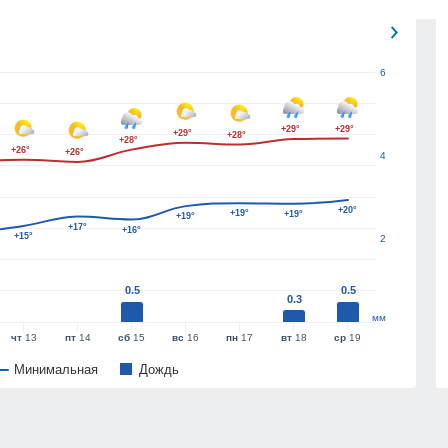
6
+29°
+29°
+29°
+28°
+28°
+26°
+26°
4
+20°
+19°
+19°
+19°
+17°
+16°
+15°
2
0.5
0.5
0.3
мм
чт
13
пт
14
сб
15
вс
16
пн
17
вт
18
ср
19
Минимальная
Дождь