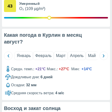
Умеренный
анного веб-
43
реса и
O₃ (109 µg/m³)
торы файлов
оторые
могут
ь ваши
е данные на
Какая погода в Курлин в месяц
аконного
август
?
ротив
 можете
Для этого вы
Январь
Февраль
Март
Апрель
Май
Июнь
бое время
ое согласие
ть против
Средн. темп.:
+21°C
Макс.:
+27°C
Мин:
+14°C
анных,
роить
» или
Дождливые дни:
6
дней
ашей
йлов cookie
Осадки:
32 мм
еб-сайте.
Средняя скорость ветра:
4 м/с
 партнеры
ваем
Восход и закат солнца
ледующим