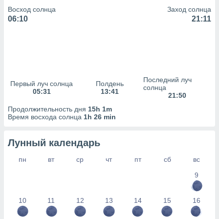
Восход солнца
Заход солнца
(или) доступ
06:10
21:11
и на
ие
х данных
рекламы,
рофилей для
Последний луч
рованной
Первый луч солнца
Полдень
солнца
пользование
05:31
13:41
21:50
ля выбора
рованной
Продолжительность дня
15h 1m
Время восхода солнца
1h 26 min
здание
ля
ции
Лунный календарь
спользование
ля выбора
пн
вт
ср
чт
пт
сб
вс
рованного
пределение
9
сти
ределение
10
11
12
13
14
15
16
сти
онимание