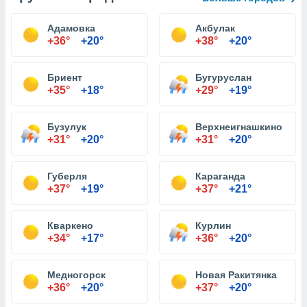
Адамовка
Акбулак
+36°
+20°
+38°
+20°
Бриент
Бугуруслан
+35°
+18°
+29°
+19°
Бузулук
Верхнеигнашкино
+31°
+20°
+31°
+20°
Губерля
Караганда
+37°
+19°
+37°
+21°
Кваркено
Курлин
+34°
+17°
+36°
+20°
Медногорск
Новая Ракитянка
+36°
+20°
+37°
+20°