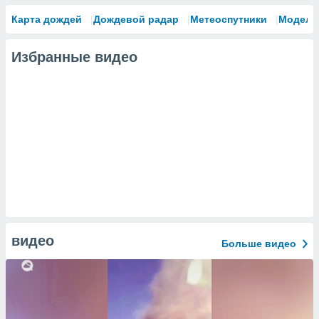
сервисов.
Карта дождей
Дождевой радар
Метеоспутники
Модели
 наших 1199
неров
Избранные видео
видео
Больше видео