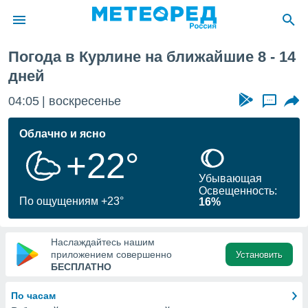
еля
Погода в Курлине на ближайшие 8 - 14
ие о
дней
циальности
oda.com
04:05
воскресенье
...
)
Облачно и ясно
алами,
тировать
+22°
ество
яемой
Убывающая
. Вы можете
Освещенность:
По ощущениям +23°
ступ к этому
16%
используя
едующих
Наслаждайтесь нашим
приложением совершенно
Установить
БЕСПЛАТНО
файлы
олучить
й доступ
По часам