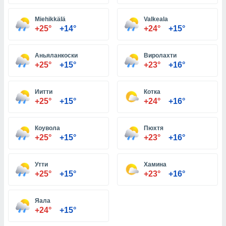
Miehikkälä
Valkeala
и,
+25°
+14°
+24°
+15°
 файлам
Аньяланкоски
Виролахти
примете
+25°
+15°
+23°
+16°
айлов
се равно
должать
Иитти
Котка
ся нашим
+25°
+15°
+24°
+16°
pogoda.com.
ае мы
м, что
Коувола
Пюхтя
овлены
+25°
+15°
+23°
+16°
айлы cookie,
обходимы
Утти
Хамина
ения
+25°
+15°
+23°
+16°
 веб-сайту,
файлы cookie
пользоваться
Яала
 действий
+24°
+15°
рекламы или
рованного