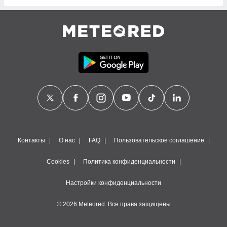
днако вы
сматривать
изированную
 можете
от установки
ться
нашему веб-
дписке,
у
».
гласия мы и
ры
Контакты
О нас
FAQ
Пользовательское соглашение
 файлы
кальные
Cookies
Политика конфиденциальности
торы или
 технологии
Настройки конфиденциальности
я,
оступа и
© 2026 Meteored. Все права защищены
ерсональных
их как
 о вашем