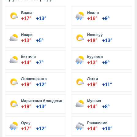
Вааса
Ивало
и,
+17°
+13°
+16°
+9°
 файлам
Инари
Йоэнсуу
примете
+13°
+5°
+18°
+13°
айлов
се равно
должать
Киттиля
Куусамо
ся нашим
+14°
+7°
+13°
+9°
pogoda.com.
ае мы
м, что
Лаппеэнранта
Лахти
овлены
+19°
+12°
+19°
+11°
айлы cookie,
обходимы
ения
Мариехамн Аландские острова
Муонио
 веб-сайту,
+19°
+13°
+14°
+8°
файлы cookie
пользоваться
Оулу
Рованиеми
 действий
+17°
+12°
+14°
+10°
рекламы или
рованного