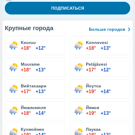
Крупные города
Больше городов
Keuruu
Konnevesi
+18°
+12°
+18°
+13°
Muurame
Petäjävesi
+18°
+13°
+17°
+12°
Вийтасаари
Йоутса
+17°
+13°
+19°
+14°
Йювяскюля
Йямся
+18°
+14°
+19°
+13°
Кухмойнен
Лаукаа
+19°
+14°
+18°
+13°