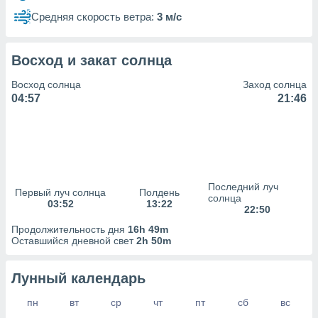
сервисов.
Средняя скорость ветра:
3 м/с
 наших 1199
неров
Восход и закат солнца
Восход солнца
Заход солнца
04:57
21:46
Последний луч
Первый луч солнца
Полдень
солнца
03:52
13:22
22:50
Продолжительность дня
16h 49m
Оставшийся дневной свет
2h 50m
Лунный календарь
пн
вт
ср
чт
пт
сб
вс