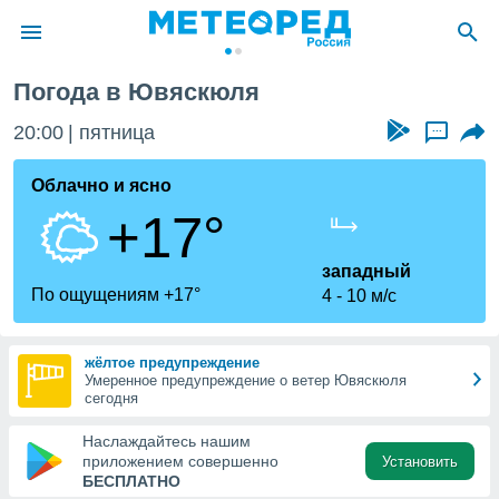
я
Погода в Ювяскюля
ие о
циальности
20:00
пятница
...
oda.com
)
Облачно и ясно
+17°
алами,
тировать
ество
западный
яемой
По ощущениям +17°
4
10 м/с
. Вы можете
ступ к этому
используя
жёлтое предупреждение
едующих
Умеренное предупреждение о ветер Ювяскюля
сегодня
файлы
Наслаждайтесь нашим
олучить
приложением совершенно
Установить
й доступ
БЕСПЛАТНО