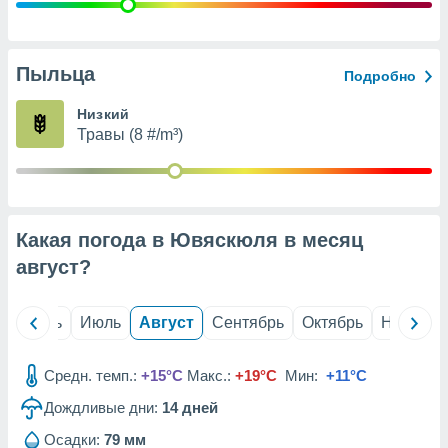
с помощью
или
данных из
чников,
Пыльца
Подробно
и
вование
Низкий
Травы (8 #/m³)
ие
х данных
контента.
ные
и
Какая погода в Ювяскюля в месяц
ция
м
август
?
я
рованная
й
Июнь
Июль
Август
Сентябрь
Октябрь
Ноябрь
нтент,
е
сти рекламы
Средн. темп.:
+15°C
Макс.:
+19°C
Мин:
+11°C
Дождливые дни:
14
дней
ие сведения
и и
Осадки:
79 мм