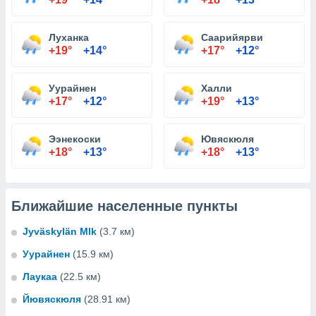
Луханка
Саарийярви
+19°
+14°
+17°
+12°
Уурайнен
Халли
+17°
+12°
+19°
+13°
Ээнекоски
Ювяскюля
+18°
+13°
+18°
+13°
Ближайшие населенные пункты
Jyväskylän Mlk
(3.7 км)
Уурайнен
(15.9 км)
Лаукаа
(22.5 км)
Йювяскюля
(28.91 км)