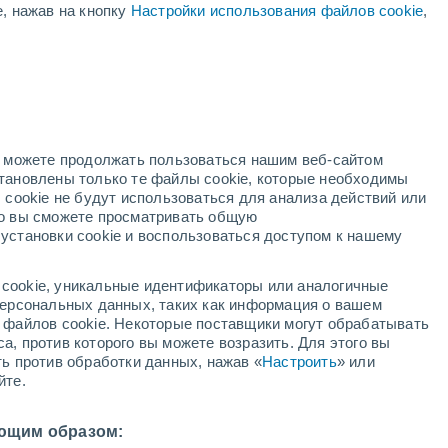
е, нажав на кнопку
Настройки использования файлов cookie
,
но можете продолжать пользоваться нашим веб-сайтом
становлены только те файлы cookie, которые необходимы
адар
Метеоспутники
Модели
 cookie не будут использоваться для анализа действий или
ко вы сможете просматривать общую
установки cookie и воспользоваться доступом к нашему
среда
четверг
пятница
суббота
cookie, уникальные идентификаторы или аналогичные
12 Авг.
13 Авг.
14 Авг.
15 Авг.
 персональных данных, таких как информация о вашем
ы файлов cookie. Некоторые поставщики могут обрабатывать
а, против которого вы можете возразить. Для этого вы
ть против обработки данных, нажав «
Настроить
» или
60%
йте.
1.3 мм
7°
/
+10°
+18°
/
+8°
+21°
/
+11°
+24°
/
+13°
ющим образом: