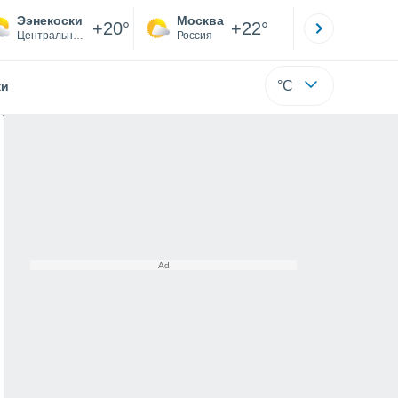
Ээнекоски
Москва
Санкт-
+20°
+22°
Центральная Финляндия
Россия
Са
°C
жи