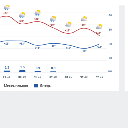
50
+24°
40
+21°
+20°
+19°
+19°
30
+16°
+15°
+13°
+13°
20
+12°
+12°
+11°
+11°
+10°
10
1.5
1.3
0.9
0.8
мм
сб
15
вс
16
пн
17
вт
18
ср
19
чт
20
пт
21
Минимальная
Дождь