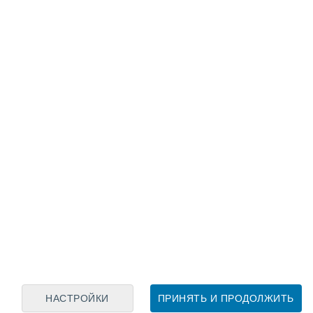
Лунный календарь
пн
вт
ср
чт
пт
сб
вс
9
10
11
12
13
14
15
16
17
18
19
20
21
22
НАСТРОЙКИ
ПРИНЯТЬ И ПРОДОЛЖИТЬ