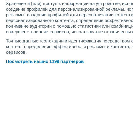
Хранение и (или) доступ к информации на устройстве, исп
7
-
16
м/с
7
-
16
м/с
6
6
-
12
м/с
создание профилей для персонализированной рекламы, ис
рекламы, создание профилей для персонализации контент
персонализированного контента, определение эффективнос
Погода в Ээнекоски cегодня
, 9 авгу
понимание аудитории с помощью статистики или комбинаци
совершенствование сервисов, использование ограниченных
Небольшой до
30%
+20°
17:00
Точные данные геолокации и идентификация посредством с
0.1 мм
Ощущаемая т.
+
контент, определение эффективности рекламы и контента, 
сервисов.
Переменная об
+20°
18:00
Посмотреть наших 1199 партнеров
Ощущаемая т.
+
Облачно и ясн
+19°
19:00
Ощущаемая т.
+
Солнечно
+19°
20:00
Ощущаемая т.
+
Облачно и ясн
+18°
21:00
Ощущаемая т.
+