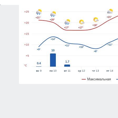
+30
+25
+21°
+21°
+20°
+20
+18°
+17°
+17°
+15
+14°
+10
+11°
+11°
+10°
+9°
10
+8°
+5
1.7
0.4
°C
вс
9
пн
10
вт
11
ср
12
чт
13
пт
14
Максимальная