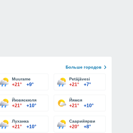
Больше городов
Muurame
Petäjävesi
+21°
+9°
+21°
+7°
Йювяскюля
Йямся
+21°
+10°
+21°
+10°
Луханка
Саарийярви
+21°
+10°
+20°
+8°