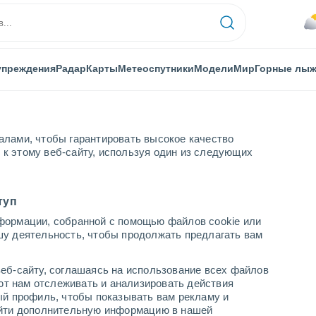
упреждения
Радар
Карты
Метеоспутники
Модели
Мир
Горные лы
алами, чтобы гарантировать высокое качество
к этому веб-сайту, используя один из следующих
Ээнекоски
туп
формации, собранной с помощью файлов cookie или
шу деятельность, чтобы продолжать предлагать вам
...
еб-сайту, соглашаясь на использование всех файлов
яют нам отслеживать и анализировать действия
По часам
ый профиль, чтобы показывать вам рекламу и
В ближайшие часы облачно
найти дополнительную информацию в нашей