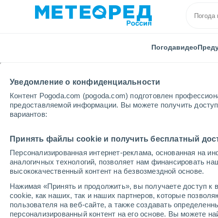
Погода
видео
Пред
Уведомление о конфиденциальности
Контент Pogoda.com (pogoda.com) подготовлен профессион
предоставляемой информации. Вы можете получить доступ 
вариантов:
Главная
Финляндия
Центральная Финляндия
Принять файлы cookie и получить бесплатный дос
Персонализированная интернет-реклама, основанная на ин
Погода в Ээнекоски
аналогичных технологий, позволяет нам финансировать на
высококачественный контент на безвозмездной основе.
17:06
воскресенье
Нажимая «Принять и продолжить», вы получаете доступ к в
cookie, как наших, так и наших партнеров, которые позвол
пользователя на веб-сайте, а также создавать определенн
Небольшой дождь
персонализированный контент на его основе. Вы можете 