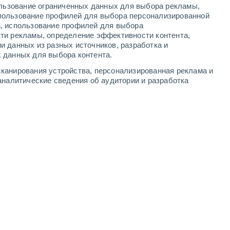
ользование ограниченных данных для выбора рекламы,
-
13
м/с
3
-
7
м/с
4
-
9
м/с
3
-
9
м/с
пользование профилей для выбора персонализированной
а, использование профилей для выбора
ти рекламы, определение эффективности контента,
ста
и данных из разных источников, разработка и
 данных для выбора контента.
ждь
юго-западный
1 Низкий
канирования устройства, персонализированная реклама и
20°
6
-
12 м/с
FPS:
нет
аналитические сведения об аудитории и разработка
лачность
юго-западный
1 Низкий
20°
5
-
12 м/с
FPS:
нет
о
юго-западный
0 Низкий
19°
5
-
11 м/с
FPS:
нет
юго-западный
0 Низкий
19°
5
-
9 м/с
FPS:
нет
о
юго-западный
0 Низкий
18°
5
-
10 м/с
FPS:
нет