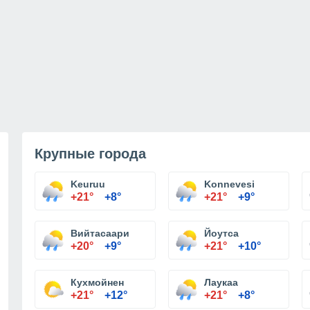
Крупные города
Keuruu
Konnevesi
+21°
+8°
+21°
+9°
Вийтасаари
Йоутса
+20°
+9°
+21°
+10°
Кухмойнен
Лаукаа
+21°
+12°
+21°
+8°