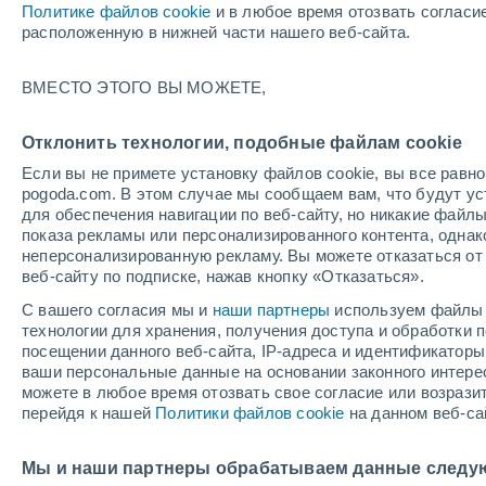
Политике файлов cookie
и в любое время отозвать согласи
+20°
расположенную в нижней части нашего веб-сайта.
30%
ВМЕСТО ЭТОГО ВЫ МОЖЕТЕ,
По ощущениям +20°
0.1 мм
Отклонить технологии, подобные файлам cookie
Если вы не примете установку файлов cookie, вы все рав
pogoda.com. В этом случае мы сообщаем вам, что будут у
Погода на 1 – 7 дней
Карта дождей
Дождевой р
для обеспечения навигации по веб-сайту, но никакие файлы
показа рекламы или персонализированного контента, одна
неперсонализированную рекламу. Вы можете отказаться от 
веб-сайту по подписке, нажав кнопку «Отказаться».
завтра
вторник
cегодня
С вашего согласия мы и
наши партнеры
используем файлы 
10 Авг.
11 Авг.
9 Авг.
технологии для хранения, получения доступа и обработки
посещении данного веб-сайта, IP-адреса и идентификатор
ваши персональные данные на основании законного интерес
можете в любое время отозвать свое согласие или возрази
90%
60%
40%
перейдя к нашей
Политики файлов cookie
на данном веб-са
10 мм
1.7 мм
0.4 мм
+20°
/
+14°
+17°
/
+11°
+1
+21°
/
+9°
Мы и наши партнеры обрабатываем данные следу