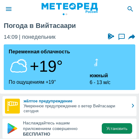
ри
Погода в Вийтасаари
ие о
циальности
14:09
понедельник
...
oda.com
)
Переменная облачность
+19°
алами,
тировать
ество
южный
яемой
По ощущениям +19°
6
13 м/с
. Вы можете
ступ к этому
используя
жёлтое предупреждение
едующих
Умеренное предупреждение о ветер Вийтасаари
сегодня
файлы
Наслаждайтесь нашим
олучить
приложением совершенно
Установить
й доступ
БЕСПЛАТНО