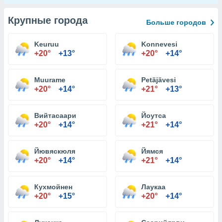
Крупные города
Больше городов
Keuruu
Konnevesi
+20°
+13°
+20°
+14°
Muurame
Petäjävesi
+20°
+14°
+21°
+13°
Вийтасаари
Йоутса
+20°
+14°
+21°
+14°
Йювяскюля
Йямся
+20°
+14°
+21°
+14°
Кухмойнен
Лаукаа
+20°
+15°
+20°
+14°