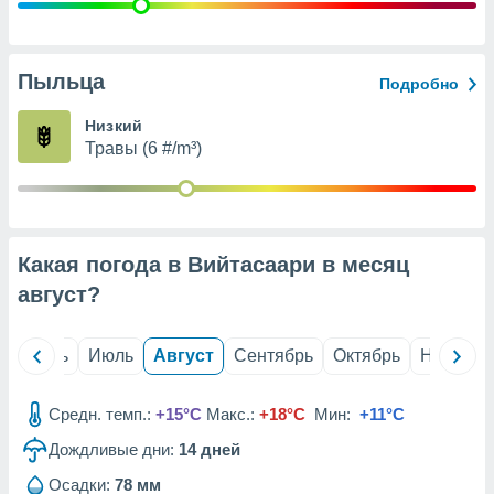
с помощью
или
данных из
чников,
Пыльца
Подробно
и
вование
Низкий
Травы (6 #/m³)
ие
х данных
контента.
ные
и
Какая погода в Вийтасаари в месяц
ция
м
август
?
я
рованная
й
Июнь
Июль
Август
Сентябрь
Октябрь
Ноябрь
нтент,
е
сти рекламы
Средн. темп.:
+15°C
Макс.:
+18°C
Мин:
+11°C
Дождливые дни:
14
дней
ие сведения
и и
Осадки:
78 мм