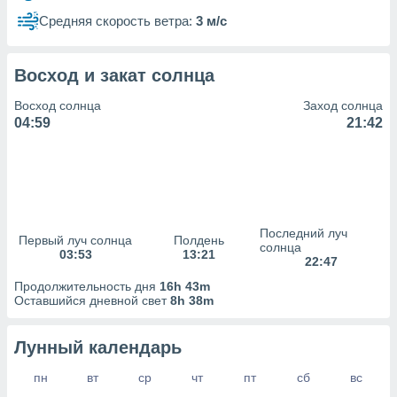
сервисов.
Средняя скорость ветра:
3 м/с
 наших 1199
неров
Восход и закат солнца
Восход солнца
Заход солнца
04:59
21:42
Последний луч
Первый луч солнца
Полдень
солнца
03:53
13:21
22:47
Продолжительность дня
16h 43m
Оставшийся дневной свет
8h 38m
Лунный календарь
пн
вт
ср
чт
пт
сб
вс