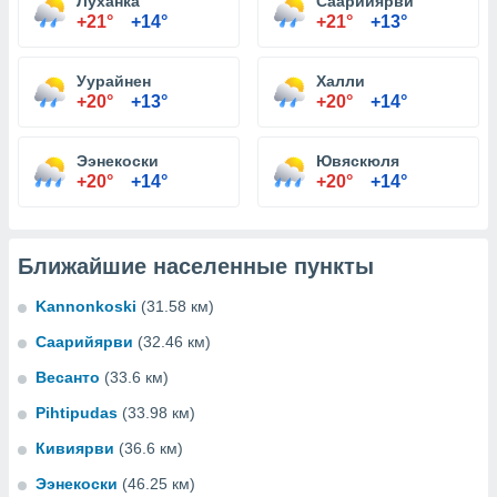
Луханка
Саарийярви
+21°
+14°
+21°
+13°
Уурайнен
Халли
+20°
+13°
+20°
+14°
Ээнекоски
Ювяскюля
+20°
+14°
+20°
+14°
Ближайшие населенные пункты
Kannonkoski
(31.58 км)
Саарийярви
(32.46 км)
Весанто
(33.6 км)
Pihtipudas
(33.98 км)
Кивиярви
(36.6 км)
Ээнекоски
(46.25 км)