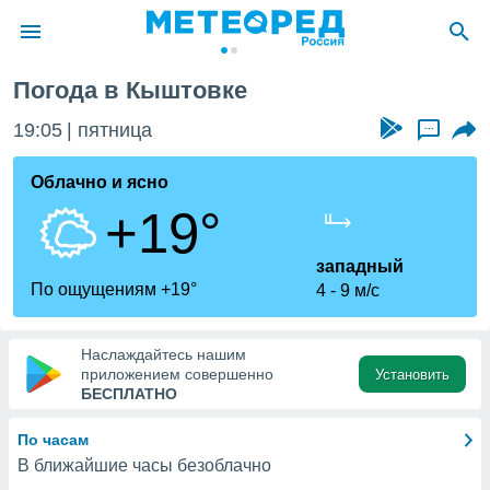
Погода в Кыштовке
ие о
циальности
19:05
пятница
...
oda.com
)
Облачно и ясно
+19°
алами,
тировать
ество
западный
яемой
По ощущениям +19°
4
9 м/с
. Вы можете
ступ к этому
используя
Наслаждайтесь нашим
едующих
приложением совершенно
Установить
БЕСПЛАТНО
файлы
По часам
олучить
В ближайшие часы безоблачно
й доступ