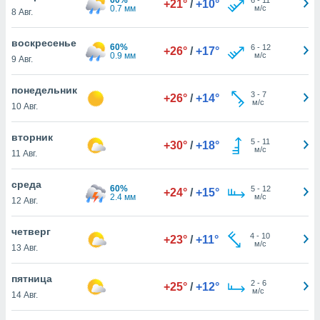
+21°
/
+10°
 и
0.7 мм
м/с
8 Авг.
ть действия
я на веб-
воскресенье
же
60%
6
-
12
+26°
/
+17°
0.9 мм
м/с
пределенный
9 Авг.
обы
вам рекламу
понедельник
3
-
7
+26°
/
+14°
зированный
м/с
10 Авг.
го основе.
айти
вторник
ьную
5
-
11
+30°
/
+18°
м/с
11 Авг.
 в нашей
йлов cookie
ремя
среда
60%
5
-
12
+24°
/
+15°
гласие,
2.4 мм
м/с
12 Авг.
опку
спользования
четверг
 cookie
4
-
10
+23°
/
+11°
м/с
13 Авг.
нную в
и нашего
пятница
2
-
6
+25°
/
+12°
м/с
14 Авг.
ОГО ВЫ