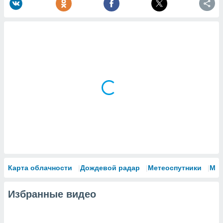
Карта облачности
Дождевой радар
Метеоспутники
Мо
Избранные видео