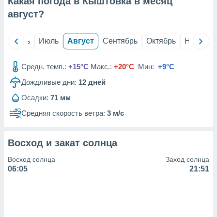
Какая погода в Кыштовка в месяц
с помощью
или
август
?
данных из
чников,
и
й
Июнь
Июль
Август
Сентябрь
Октябрь
Ноябрь
вование
ие
Средн. темп.:
+15°C
Макс.:
+20°C
Мин:
+9°C
х данных
Дождливые дни:
12
дней
контента.
Осадки:
71 мм
ные
и
Средняя скорость ветра:
3 м/с
ция
м
я
Восход и закат солнца
рованная
Восход солнца
Заход солнца
нтент,
06:05
21:51
е
сти рекламы
ие сведения
и и