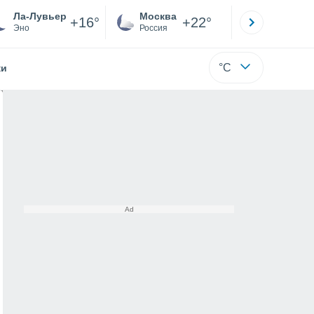
Ла-Лувьер
Москва
Санкт-
+16°
+22°
Эно
Россия
Са
°C
жи