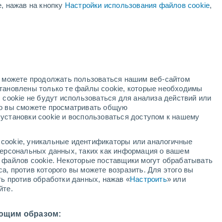
е, нажав на кнопку
Настройки использования файлов cookie
,
й
но можете продолжать пользоваться нашим веб-сайтом
становлены только те файлы cookie, которые необходимы
й радар
Метеоспутники
Модели
 cookie не будут использоваться для анализа действий или
ко вы сможете просматривать общую
установки cookie и воспользоваться доступом к нашему
кресенье
понедельник
вторник
среда
cookie, уникальные идентификаторы или аналогичные
9 Авг.
10 Авг.
11 Авг.
12 Авг.
 персональных данных, таких как информация о вашем
ы файлов cookie. Некоторые поставщики могут обрабатывать
а, против которого вы можете возразить. Для этого вы
ть против обработки данных, нажав «
Настроить
» или
йте.
0°
/
+15°
+29°
/
+16°
+28°
/
+16°
+33°
/
+17°
ющим образом: