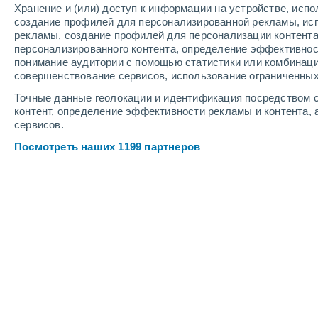
Хранение и (или) доступ к информации на устройстве, исп
2
-
5
м/с
3
-
8
м/с
2
4
-
10
м/с
создание профилей для персонализированной рекламы, ис
рекламы, создание профилей для персонализации контент
персонализированного контента, определение эффективнос
Погода в Ла-Лувьере cегодня
, 6 ав
понимание аудитории с помощью статистики или комбинаци
совершенствование сервисов, использование ограниченных
Переменная обла
+21°
17:00
Точные данные геолокации и идентификация посредством с
Ощущаемая т.
+21
контент, определение эффективности рекламы и контента, 
сервисов.
Переменная обла
+21°
18:00
Посмотреть наших 1199 партнеров
Ощущаемая т.
+21
Облачно и ясно
+20°
19:00
Ощущаемая т.
+20
Облачно и ясно
+19°
20:00
Ощущаемая т.
+19
Солнечно
+18°
21:00
Ощущаемая т.
+18