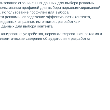
ользование ограниченных данных для выбора рекламы,
-
6
м/с
5
-
10
м/с
4
-
9
м/с
4
-
8
м/с
пользование профилей для выбора персонализированной
а, использование профилей для выбора
ти рекламы, определение эффективности контента,
густа
и данных из разных источников, разработка и
 данных для выбора контента.
чность
западный
2 Низкий
канирования устройства, персонализированная реклама и
°
4
-
8 м/с
FPS:
нет
аналитические сведения об аудитории и разработка
чность
северо-западный
1 Низкий
°
3
-
8 м/с
FPS:
нет
северо-западный
1 Низкий
°
4
-
8 м/с
FPS:
нет
Северный
0 Низкий
°
3
-
9 м/с
FPS:
нет
Северный
0 Низкий
°
2
-
5 м/с
FPS:
нет