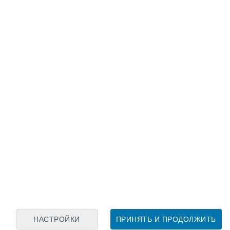
Лунный календарь
пн
вт
ср
чт
пт
сб
вс
6
7
8
9
10
11
12
13
14
15
16
17
18
19
НАСТРОЙКИ
ПРИНЯТЬ И ПРОДОЛЖИТЬ