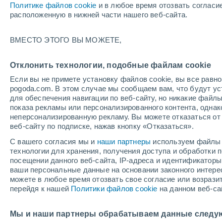
Политике файлов cookie
и в любое время отозвать согласи
+16°
расположенную в нижней части нашего веб-сайта.
ВМЕСТО ЭТОГО ВЫ МОЖЕТЕ,
Северны
По ощущениям +16°
2
-
4 м/с
Отклонить технологии, подобные файлам cookie
Если вы не примете установку файлов cookie, вы все рав
pogoda.com. В этом случае мы сообщаем вам, что будут у
Погода на 1 – 7 дней
Карта температур
Дождево
для обеспечения навигации по веб-сайту, но никакие файлы
показа рекламы или персонализированного контента, одна
неперсонализированную рекламу. Вы можете отказаться от 
веб-сайту по подписке, нажав кнопку «Отказаться».
завтра
суббота
вос
cегодня
С вашего согласия мы и
наши партнеры
используем файлы 
7 Авг.
8 Авг.
6 Авг.
технологии для хранения, получения доступа и обработки
посещении данного веб-сайта, IP-адреса и идентификатор
ваши персональные данные на основании законного интерес
можете в любое время отозвать свое согласие или возрази
перейдя к нашей
Политики файлов cookie
на данном веб-са
+23°
/
+10°
+26°
/
+12°
+3
+22°
/
+13°
Мы и наши партнеры обрабатываем данные следу