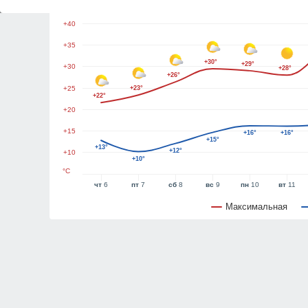
+45
+40
+35
+30°
+29°
+30
+28°
+26°
+25
+23°
+22°
+20
+15
+16°
+16°
+15°
+13°
+12°
+10
+10°
°C
чт
6
пт
7
сб
8
вс
9
пн
10
вт
11
Максимальная