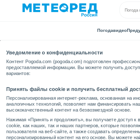
Погода
видео
Пред
Уведомление о конфиденциальности
Контент Pogoda.com (pogoda.com) подготовлен профессион
предоставляемой информации. Вы можете получить доступ 
вариантов:
Главная
Бельгия
Валлонский регион
Эно
Принять файлы cookie и получить бесплатный дос
Персонализированная интернет-реклама, основанная на ин
Погода в Ла-Лувьере
аналогичных технологий, позволяет нам финансировать на
высококачественный контент на безвозмездной основе.
21:47
четверг
Нажимая «Принять и продолжить», вы получаете доступ к в
cookie, как наших, так и наших партнеров, которые позвол
пользователя на веб-сайте, а также создавать определенн
Солнечно
персонализированный контент на его основе. Вы можете 