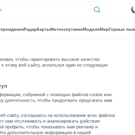
упреждения
Радар
Карты
Метеоспутники
Модели
Мир
Горные лы
алами, чтобы гарантировать высокое качество
к этому веб-сайту, используя один из следующих
Ла-Лувьер
туп
формации, собранной с помощью файлов cookie или
шу деятельность, чтобы продолжать предлагать вам
...
еб-сайту, соглашаясь на использование всех файлов
яют нам отслеживать и анализировать действия
По часам
ый профиль, чтобы показывать вам рекламу и
В ближайшие часы безоблачно
найти дополнительную информацию в нашей