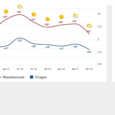
13
+36°
10
+33°
+32°
+31°
+30°
+29°
7.5
+24°
5
+22°
+18°
+18°
+18°
+17°
+17°
+15°
2.5
мм
ср
12
чт
13
пт
14
сб
15
вс
16
пн
17
вт
18
Минимальная
Oсадки