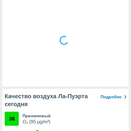
(или) доступ
и на
ие
х данных
рекламы,
рофилей для
рованной
пользование
ля выбора
рованной
здание
ля
ции
спользование
ля выбора
Качество воздуха Ла-Пуэрта
Подробно
рованного
сегодня
пределение
сти
ределение
Приемлемый
38
сти
O₃ (95 µg/m³)
онимание