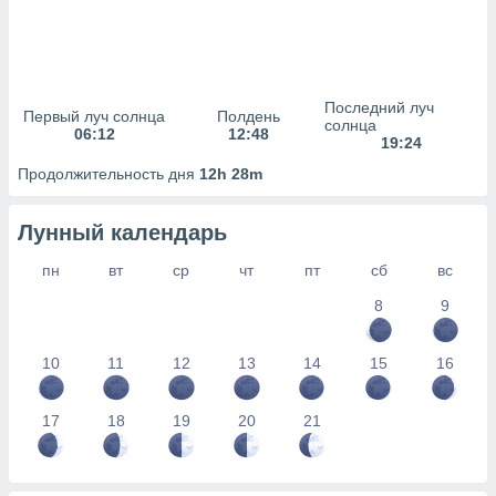
сервисов.
 наших 1199
неров
Последний луч
Первый луч солнца
Полдень
солнца
06:12
12:48
19:24
Продолжительность дня
12h 28m
Лунный календарь
пн
вт
ср
чт
пт
сб
вс
8
9
10
11
12
13
14
15
16
17
18
19
20
21