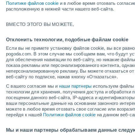
Политике файлов cookie
и в любое время отозвать согласи
+25°
расположенную в нижней части нашего веб-сайта.
ВМЕСТО ЭТОГО ВЫ МОЖЕТЕ,
UV
5 Сре
По ощущениям +26°
FPS
6-10
Отклонить технологии, подобные файлам cookie
Если вы не примете установку файлов cookie, вы все рав
pogoda.com. В этом случае мы сообщаем вам, что будут у
Погода на 1 – 7 дней
Карта облачности
Дождево
для обеспечения навигации по веб-сайту, но никакие файлы
показа рекламы или персонализированного контента, одна
неперсонализированную рекламу. Вы можете отказаться от 
веб-сайту по подписке, нажав кнопку «Отказаться».
завтра
вторник
cегодня
С вашего согласия мы и
наши партнеры
используем файлы 
10 Авг.
11 Авг.
9 Авг.
технологии для хранения, получения доступа и обработки
посещении данного веб-сайта, IP-адреса и идентификатор
ваши персональные данные на основании законного интерес
можете в любое время отозвать свое согласие или возрази
50%
30%
90%
перейдя к нашей
Политики файлов cookie
на данном веб-са
0.2 мм
0.1 мм
0.7 мм
+27°
/
+19°
+30°
/
+20°
+3
+27°
/
+19°
Мы и наши партнеры обрабатываем данные следу