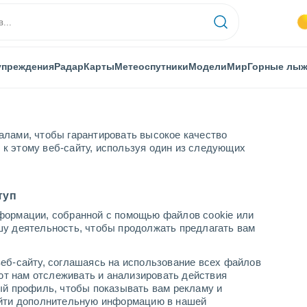
упреждения
Радар
Карты
Метеоспутники
Модели
Мир
Горные лы
алами, чтобы гарантировать высокое качество
к этому веб-сайту, используя один из следующих
кая Шаранта
Tremblade
туп
формации, собранной с помощью файлов cookie или
шу деятельность, чтобы продолжать предлагать вам
...
еб-сайту, соглашаясь на использование всех файлов
яют нам отслеживать и анализировать действия
По часам
ый профиль, чтобы показывать вам рекламу и
В ближайшие часы безоблачно
найти дополнительную информацию в нашей