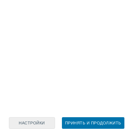
Лунный календарь
пн
вт
ср
чт
пт
сб
вс
9
10
11
12
13
14
15
16
17
18
19
20
21
22
НАСТРОЙКИ
ПРИНЯТЬ И ПРОДОЛЖИТЬ