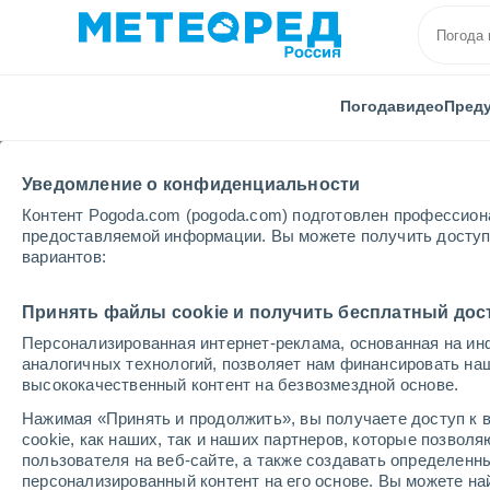
Погода
видео
Пред
Уведомление о конфиденциальности
Контент Pogoda.com (pogoda.com) подготовлен профессион
предоставляемой информации. Вы можете получить доступ 
вариантов:
Главная
Франция
Новая Аквитания
Приморс
Принять файлы cookie и получить бесплатный дос
Персонализированная интернет-реклама, основанная на ин
Погода в Tremblade
аналогичных технологий, позволяет нам финансировать на
высококачественный контент на безвозмездной основе.
12:18
воскресенье
Нажимая «Принять и продолжить», вы получаете доступ к в
cookie, как наших, так и наших партнеров, которые позвол
пользователя на веб-сайте, а также создавать определенн
Облачно и ясно
персонализированный контент на его основе. Вы можете 