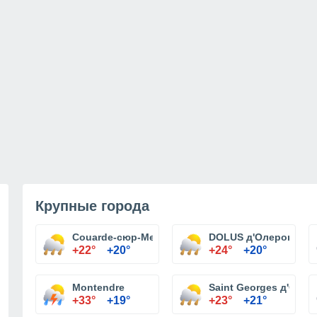
Крупные города
Couarde-сюр-Мер
DOLUS д'Олерон
+22°
+20°
+24°
+20°
Montendre
Saint Georges д'Олер
+33°
+19°
+23°
+21°