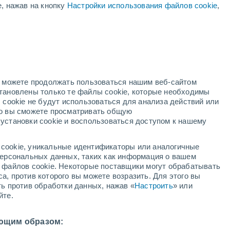
е, нажав на кнопку
Настройки использования файлов cookie
,
жёлтое предупреждение
Умеренное предупреждение о
гроза Tremblade сегодня
дний
но можете продолжать пользоваться нашим веб-сайтом
становлены только те файлы cookie, которые необходимы
й радар
Метеоспутники
Модели
 cookie не будут использоваться для анализа действий или
ко вы сможете просматривать общую
установки cookie и воспользоваться доступом к нашему
среда
четверг
пятница
суббота
cookie, уникальные идентификаторы или аналогичные
12 Авг.
13 Авг.
14 Авг.
15 Авг.
 персональных данных, таких как информация о вашем
ы файлов cookie. Некоторые поставщики могут обрабатывать
а, против которого вы можете возразить. Для этого вы
ть против обработки данных, нажав «
Настроить
» или
йте.
1°
/
+21°
+32°
/
+22°
+31°
/
+22°
+30°
/
+23°
ющим образом: