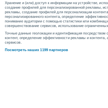
Хранение и (или) доступ к информации на устройстве, исп
3
-
8
м/с
4
-
9
м/с
6
-
10
м/с
создание профилей для персонализированной рекламы, ис
рекламы, создание профилей для персонализации контент
персонализированного контента, определение эффективнос
Погода в Tremblade cегодня
, 9 авгу
понимание аудитории с помощью статистики или комбинаци
совершенствование сервисов, использование ограниченных
Облачно и ясно
+25°
12:00
Точные данные геолокации и идентификация посредством с
Ощущаемая т.
+26
контент, определение эффективности рекламы и контента, 
сервисов.
Солнечно
+26°
13:00
Посмотреть наших 1199 партнеров
Ощущаемая т.
+27
Солнечно
+26°
14:00
Ощущаемая т.
+27
Солнечно
+27°
15:00
Ощущаемая т.
+28
Солнечно
+26°
16:00
Ощущаемая т.
+27