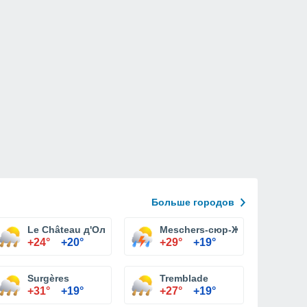
Больше городов
Le Château д'Олерон
Meschers-сюр-Жиронда
+24°
+20°
+29°
+19°
он
Surgères
Tremblade
+31°
+19°
+27°
+19°