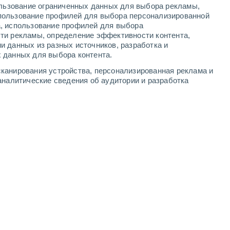
ользование ограниченных данных для выбора рекламы,
4
-
8
м/с
4
-
9
м/с
4
-
9
м/с
4
-
10
м/с
пользование профилей для выбора персонализированной
а, использование профилей для выбора
ти рекламы, определение эффективности контента,
ста
и данных из разных источников, разработка и
 данных для выбора контента.
западный
5 Средний
канирования устройства, персонализированная реклама и
°
2
-
5 м/с
FPS:
6-10
аналитические сведения об аудитории и разработка
западный
6 Высокий
°
3
-
6 м/с
FPS:
15-25
северо-западный
7 Высокий
°
3
-
7 м/с
FPS:
15-25
северо-западный
6 Высокий
°
4
-
8 м/с
FPS:
15-25
северо-западный
5 Средний
°
4
-
8 м/с
FPS:
6-10