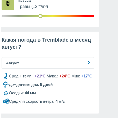
Низкий
Травы (12 #/m³)
Какая погода в Tremblade в месяц
август
?
Август
Средн. темп.:
+21°C
Макс.:
+24°C
Мин:
+17°C
Дождливые дни:
8
дней
Осадки:
44 мм
Средняя скорость ветра:
4 м/с