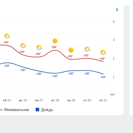
4
3
+30°
+28°
+26°
+26°
+25°
+25°
2
+24°
+23°
+22°
+20°
+20°
+20°
+19°
1
+19°
мм
сб
15
вс
16
пн
17
вт
18
ср
19
чт
20
пт
21
Минимальная
Дождь