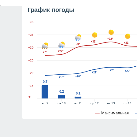
График погоды
+40
+35
+32°
+31°
+31°
+30°
+30
+27°
+27°
+25
+22°
+22°
+21°
+20
+20°
+19°
0.7
+15
0.2
0.1
°C
вс
9
пн
10
вт
11
ср
12
чт
13
пт
14
Максимальная