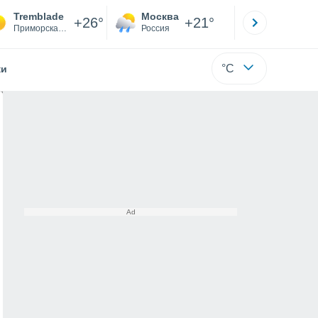
Tremblade
Москва
Санкт-
+26°
+21°
Приморская Шаранта
Россия
Са
°C
жи