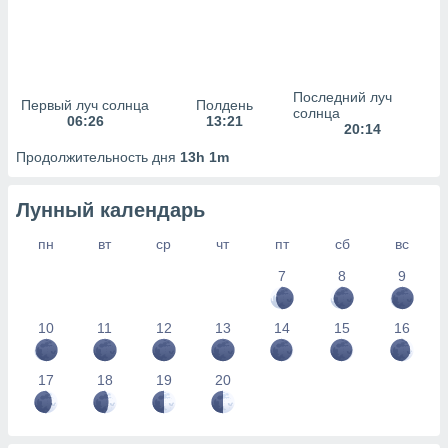
сервисов.
 наших 1199
неров
Последний луч
Первый луч солнца
Полдень
солнца
06:26
13:21
20:14
Продолжительность дня
13h 1m
Лунный календарь
пн
вт
ср
чт
пт
сб
вс
7
8
9
10
11
12
13
14
15
16
17
18
19
20