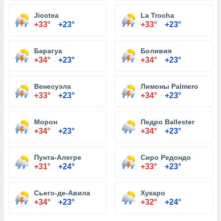
Jicotea
La Trocha
+33°
+23°
+33°
+23°
Барагуа
Боливия
+34°
+23°
+34°
+23°
Венесуэла
Лимоны Palmero
+33°
+23°
+34°
+23°
Морон
Педро Ballester
+34°
+23°
+34°
+23°
Пунта-Алегре
Сиро Редондо
+31°
+24°
+33°
+23°
Сьего-де-Авила
Хукаро
+34°
+23°
+32°
+24°