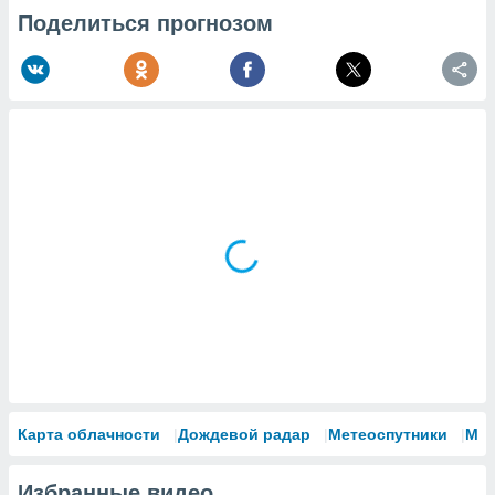
Поделиться прогнозом
Карта облачности
Дождевой радар
Метеоспутники
Мо
Избранные видео