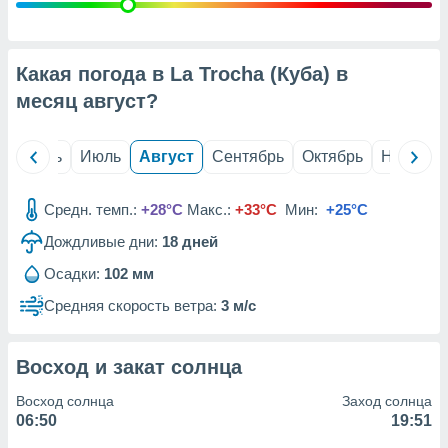
с помощью
или
данных из
чников,
Какая погода в La Trocha (Куба) в
и
вование
месяц
август
?
ие
х данных
й
Июнь
Июль
Август
Сентябрь
Октябрь
Ноябрь
контента.
ные
Средн. темп.:
+28°C
Макс.:
+33°C
Мин:
+25°C
и
Дождливые дни:
18
дней
ция
м
Осадки:
102 мм
я
Средняя скорость ветра:
3 м/с
рованная
нтент,
е
Восход и закат солнца
сти рекламы
Восход солнца
Заход солнца
ие сведения
06:50
19:51
и и