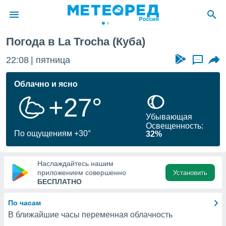
Погода в La Trocha (Куба)
ие о
циальности
22:08
пятница
...
oda.com
)
Облачно и ясно
+27°
алами,
тировать
Убывающая
ество
Освещенность:
яемой
По ощущениям +30°
32%
. Вы можете
ступ к этому
используя
Наслаждайтесь нашим
едующих
приложением совершенно
Установить
БЕСПЛАТНО
файлы
По часам
олучить
В ближайшие часы переменная облачность
й доступ