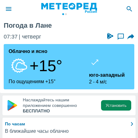
Погода в Лане
ие о
циальности
07:37
четверг
...
oda.com
)
Облачно и ясно
+15°
алами,
тировать
ество
юго-западный
яемой
По ощущениям +15°
2
4 м/с
. Вы можете
ступ к этому
используя
Наслаждайтесь нашим
едующих
приложением совершенно
Установить
БЕСПЛАТНО
файлы
По часам
олучить
В ближайшие часы облачно
й доступ