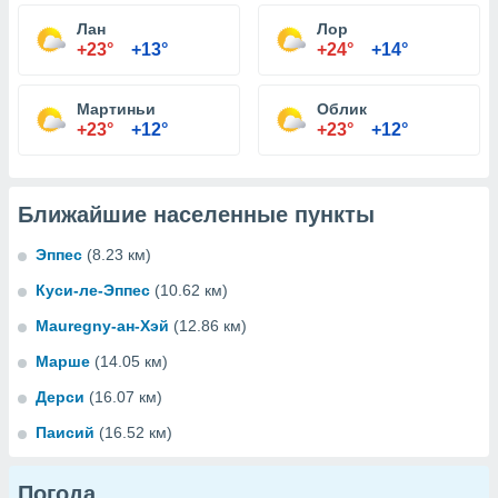
Лан
Лор
+23°
+13°
+24°
+14°
Мартиньи
Облик
+23°
+12°
+23°
+12°
Ближайшие населенные пункты
Эппес
(8.23 км)
Куси-ле-Эппес
(10.62 км)
Mauregny-ан-Хэй
(12.86 км)
Марше
(14.05 км)
Дерси
(16.07 км)
Паисий
(16.52 км)
Погода...