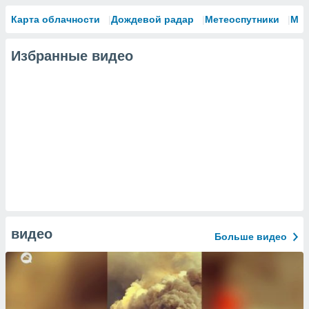
Карта облачности
Дождевой радар
Метеоспутники
Мо
Избранные видео
видео
Больше видео