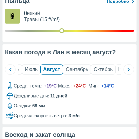
Пыльца
с помощью
Подробно
или
данных из
Низкий
чников,
Травы (15 #/m³)
и
вование
ие
х данных
Какая погода в Лан в месяц
август
?
контента.
ные
и
й
Июнь
Июль
Август
Сентябрь
Октябрь
Ноябрь
ция
м
Средн. темп.:
+19°C
Макс.:
+24°C
Мин:
+14°C
я
Дождливые дни:
11
дней
рованная
нтент,
Осадки:
69 мм
е
Средняя скорость ветра:
3 м/с
сти рекламы
ие сведения
Восход и закат солнца
и и