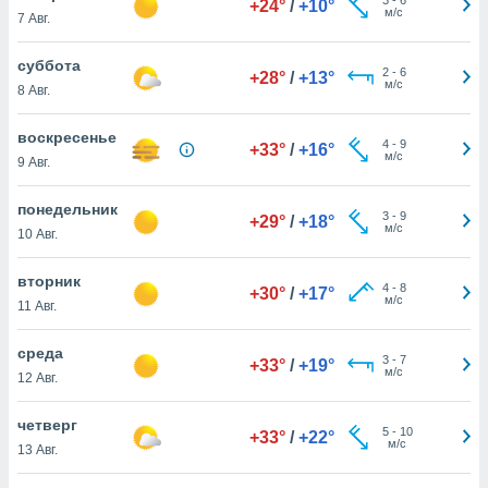
+24°
/
+10°
 и
м/с
7 Авг.
ть действия
я на веб-
суббота
же
2
-
6
+28°
/
+13°
м/с
пределенный
8 Авг.
обы
вам рекламу
воскресенье
4
-
9
+33°
/
+16°
зированный
м/с
9 Авг.
го основе.
айти
понедельник
ьную
3
-
9
+29°
/
+18°
м/с
10 Авг.
 в нашей
йлов cookie
ремя
вторник
4
-
8
+30°
/
+17°
гласие,
м/с
11 Авг.
опку
спользования
среда
 cookie
3
-
7
+33°
/
+19°
м/с
12 Авг.
нную в
и нашего
четверг
5
-
10
+33°
/
+22°
м/с
13 Авг.
ОГО ВЫ