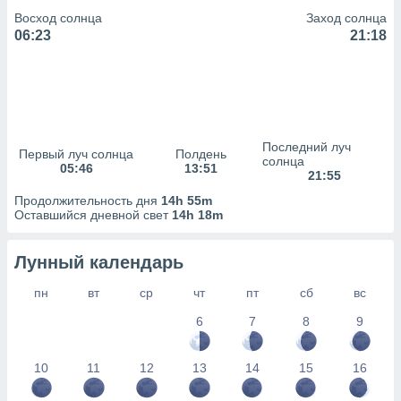
сервисов.
Восход солнца
Заход солнца
 наших 1199
06:23
21:18
неров
Последний луч
Первый луч солнца
Полдень
солнца
05:46
13:51
21:55
Продолжительность дня
14h 55m
Оставшийся дневной свет
14h 18m
Лунный календарь
пн
вт
ср
чт
пт
сб
вс
6
7
8
9
10
11
12
13
14
15
16