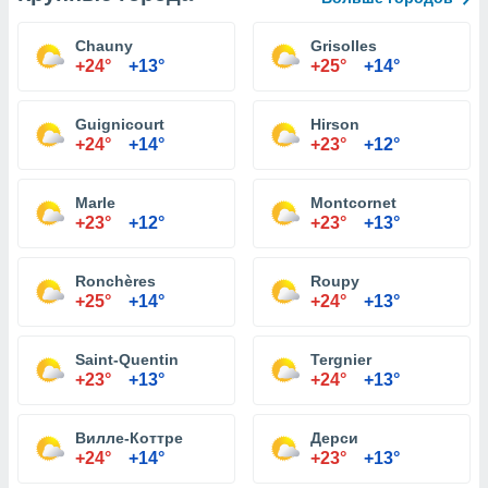
Chauny
Grisolles
+24°
+13°
+25°
+14°
Guignicourt
Hirson
+24°
+14°
+23°
+12°
Marle
Montcornet
+23°
+12°
+23°
+13°
Ronchères
Roupy
+25°
+14°
+24°
+13°
Saint-Quentin
Tergnier
+23°
+13°
+24°
+13°
Вилле-Коттре
Дерси
+24°
+14°
+23°
+13°