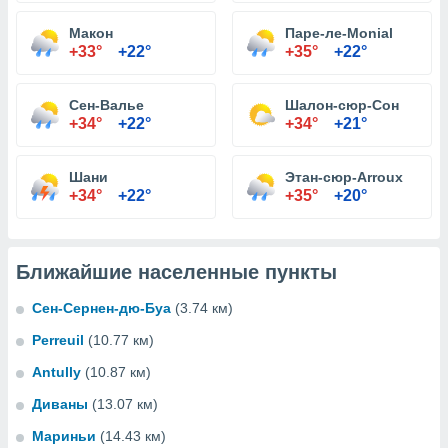
Макон
Паре-ле-Monial
+33°
+22°
+35°
+22°
Сен-Валье
Шалон-сюр-Сон
+34°
+22°
+34°
+21°
Шани
Этан-сюр-Arroux
+34°
+22°
+35°
+20°
Ближайшие населенные пункты
Сен-Сернен-дю-Буа
(3.74 км)
Perreuil
(10.77 км)
Antully
(10.87 км)
Диваны
(13.07 км)
Мариньи
(14.43 км)