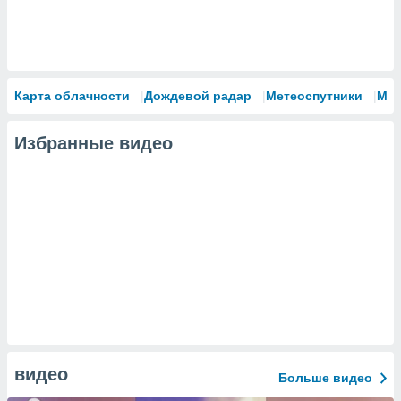
Карта облачности
Дождевой радар
Метеоспутники
Мо
Избранные видео
видео
Больше видео