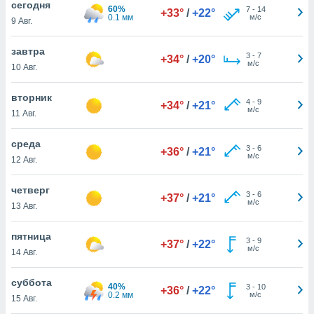
cегодня
 и
60%
7
-
14
+33°
/
+22°
0.1 мм
м/с
ть действия
9 Авг.
я на веб-
же
завтра
3
-
7
пределенный
+34°
/
+20°
м/с
10 Авг.
обы
вам рекламу
вторник
зированный
4
-
9
+34°
/
+21°
м/с
го основе.
11 Авг.
айти
ьную
среда
3
-
6
+36°
/
+21°
 в нашей
м/с
12 Авг.
йлов cookie
ремя
четверг
гласие,
3
-
6
+37°
/
+21°
м/с
опку
13 Авг.
спользования
 cookie
пятница
3
-
9
+37°
/
+22°
нную в
м/с
14 Авг.
и нашего
суббота
40%
3
-
10
+36°
/
+22°
0.2 мм
м/с
ОГО ВЫ
15 Авг.