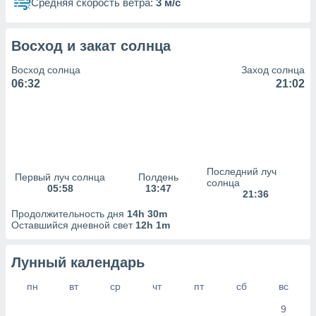
сервисов.
Средняя скорость ветра:
3 м/с
 наших 1199
неров
Восход и закат солнца
Восход солнца
Заход солнца
06:32
21:02
Последний луч
Первый луч солнца
Полдень
солнца
05:58
13:47
21:36
Продолжительность дня
14h 30m
Оставшийся дневной свет
12h 1m
Лунный календарь
пн
вт
ср
чт
пт
сб
вс
9