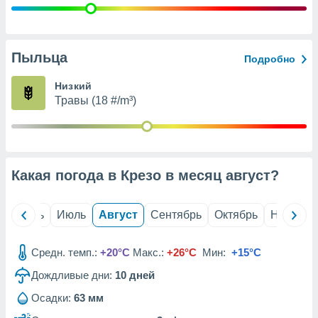
с помощью
или
данных из
чников,
и
Пыльца
Подробно
вование
Низкий
ие
Травы (18 #/m³)
х данных
контента.
ные
и
ция
Какая погода в Крезо в месяц
август
?
м
я
й
Июнь
Июль
Август
Сентябрь
Октябрь
Ноябрь
рованная
нтент,
Средн. темп.:
+20°C
Макс.:
+26°C
Мин:
+15°C
е
сти рекламы
Дождливые дни:
10
дней
ие сведения
Осадки:
63 мм
и и