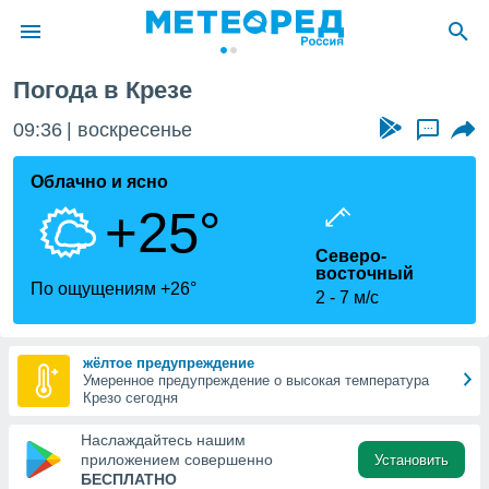
ра
Крезо
Погода в Крезе
ие о
циальности
09:36
воскресенье
...
oda.com
)
Облачно и ясно
+25°
алами,
тировать
Северо-
ество
восточный
яемой
По ощущениям +26°
2
7 м/с
. Вы можете
ступ к этому
используя
едующих
жёлтое предупреждение
Умеренное предупреждение о высокая температура
Крезо сегодня
файлы
Наслаждайтесь нашим
олучить
приложением совершенно
Установить
й доступ
БЕСПЛАТНО