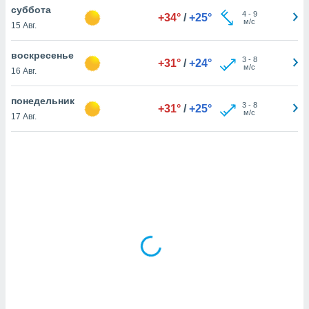
суббота
4
-
9
+34°
/
+25°
м/с
15 Авг.
и,
 файлам
воскресенье
3
-
8
+31°
/
+24°
м/с
16 Авг.
примете
айлов
понедельник
3
-
8
+31°
/
+25°
се равно
м/с
17 Авг.
должать
ся нашим
pogoda.com.
ае мы
м, что
овлены
айлы cookie,
обходимы
ения
 веб-сайту,
файлы cookie
пользоваться
 действий
рекламы или
рованного