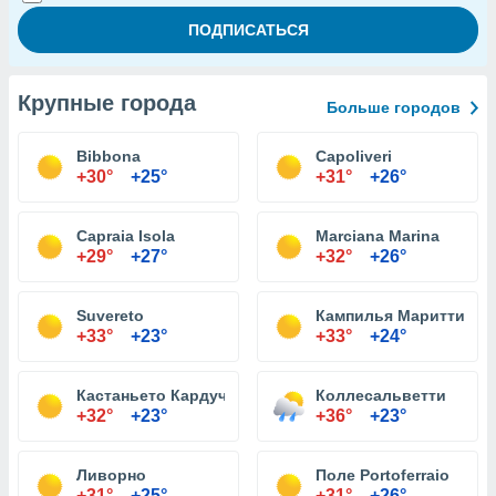
Крупные города
Больше городов
Bibbona
Capoliveri
+30°
+25°
+31°
+26°
Capraia Isola
Marciana Marina
+29°
+27°
+32°
+26°
Suvereto
Кампилья Мариттима
+33°
+23°
+33°
+24°
Кастаньето Кардуччи
Коллесальветти
+32°
+23°
+36°
+23°
Ливорно
Поле Portoferraio
+31°
+25°
+31°
+26°