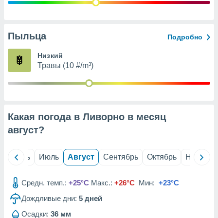
с помощью
или
данных из
чников,
Пыльца
Подробно
и
вование
Низкий
Травы (10 #/m³)
ие
х данных
контента.
ные
и
Какая погода в Ливорно в месяц
ция
м
август
?
я
рованная
й
Июнь
Июль
Август
Сентябрь
Октябрь
Ноябрь
нтент,
е
сти рекламы
Средн. темп.:
+25°C
Макс.:
+26°C
Мин:
+23°C
Дождливые дни:
5
дней
ие сведения
и и
Осадки:
36 мм