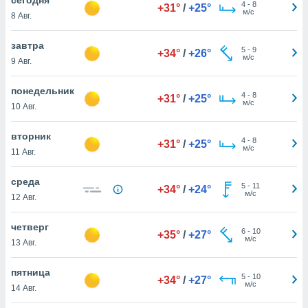
 и
4
-
8
+31°
/
+25°
м/с
8 Авг.
ть действия
я на веб-
же
завтра
5
-
9
+34°
/
+26°
пределенный
м/с
9 Авг.
обы
вам рекламу
понедельник
4
-
8
зированный
+31°
/
+25°
м/с
10 Авг.
го основе.
айти
ьную
вторник
4
-
8
+31°
/
+25°
 в нашей
м/с
11 Авг.
йлов cookie
ремя
среда
5
-
11
гласие,
+34°
/
+24°
м/с
12 Авг.
опку
спользования
четверг
 cookie
6
-
10
+35°
/
+27°
м/с
нную в
13 Авг.
и нашего
пятница
5
-
10
+34°
/
+27°
м/с
14 Авг.
ОГО ВЫ