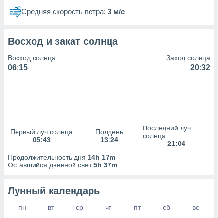
сервисов.
Средняя скорость ветра:
3 м/с
 наших 1199
неров
Восход и закат солнца
Восход солнца
Заход солнца
06:15
20:32
Последний луч
Первый луч солнца
Полдень
солнца
05:43
13:24
21:04
Продолжительность дня
14h 17m
Оставшийся дневной свет
5h 37m
Лунный календарь
пн
вт
ср
чт
пт
сб
вс