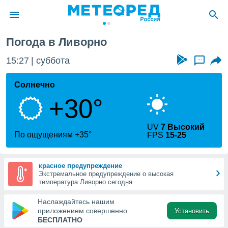
Погода в Ливорно
ие о
циальности
15:27
суббота
...
oda.com
)
Солнечно
+30°
алами,
тировать
ество
UV
7 Высокий
яемой
По ощущениям +35°
FPS
15-25
. Вы можете
ступ к этому
используя
красное предупреждение
едующих
Экстремальное предупреждение о высокая
температура Ливорно сегодня
файлы
Наслаждайтесь нашим
олучить
приложением совершенно
Установить
й доступ
БЕСПЛАТНО