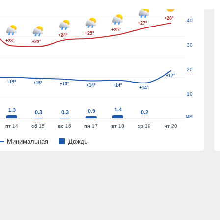
+28°
40
+27°
+25°
+25°
+24°
+23°
+23°
30
20
+17°
+15°
+15°
+15°
+14°
+14°
+14°
10
1.4
1.3
0.9
0.3
0.3
0.2
мм
пт
14
сб
15
вс
16
пн
17
вт
18
ср
19
чт
20
Минимальная
Дождь