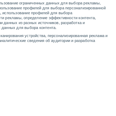
ользование ограниченных данных для выбора рекламы,
3
-
6
м/с
2
-
6
м/с
3
-
5
м/с
2
-
6
м/с
пользование профилей для выбора персонализированной
а, использование профилей для выбора
ти рекламы, определение эффективности контента,
а
и данных из разных источников, разработка и
 данных для выбора контента.
о
восточный
1 Низкий
канирования устройства, персонализированная реклама и
28°
1
-
4 м/с
FPS:
нет
аналитические сведения об аудитории и разработка
о
южный
0 Низкий
26°
1
-
3 м/с
FPS:
нет
юго-западный
0 Низкий
22°
0
-
2 м/с
FPS:
нет
юго-западный
0 Низкий
22°
1
-
2 м/с
FPS:
нет
юго-западный
0 Низкий
21°
1
-
3 м/с
FPS:
нет