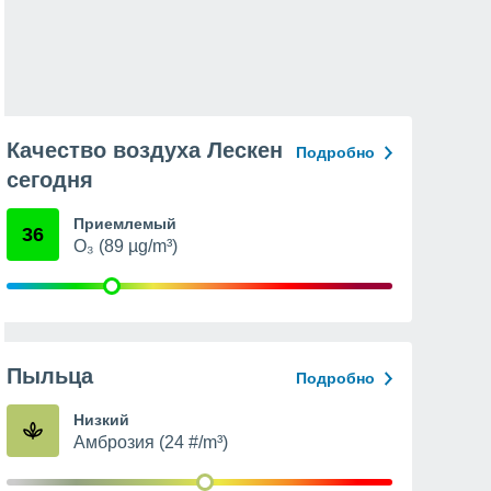
Качество воздуха Лескен
Подробно
сегодня
Приемлемый
36
O₃ (89 µg/m³)
Пыльца
Подробно
Низкий
Амброзия (24 #/m³)