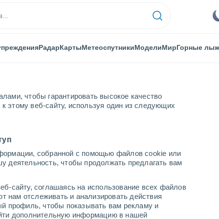
упреждения
Радар
Карты
Метеоспутники
Модели
Мир
Горные лы
алами, чтобы гарантировать высокое качество
к этому веб-сайту, используя один из следующих
туп
формации, собранной с помощью файлов cookie или
шу деятельность, чтобы продолжать предлагать вам
...
еб-сайту, соглашаясь на использование всех файлов
яют нам отслеживать и анализировать действия
По часам
ый профиль, чтобы показывать вам рекламу и
В ближайшие часы облачно
найти дополнительную информацию в нашей