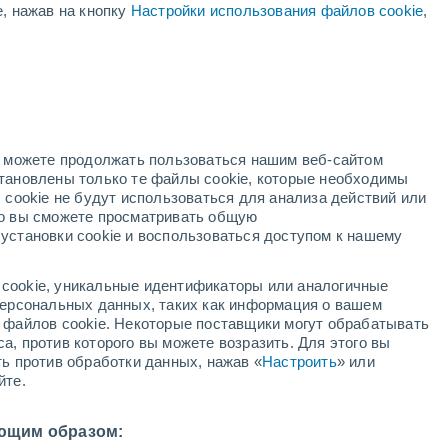
е, нажав на кнопку
Настройки использования файлов cookie
,
Вероятность Грозы
Завтра во второй половине дня
ая
ость:
но можете продолжать пользоваться нашим веб-сайтом
становлены только те файлы cookie, которые необходимы
й радар
Метеоспутники
Модели
 cookie не будут использоваться для анализа действий или
ко вы сможете просматривать общую
установки cookie и воспользоваться доступом к нашему
вторник
среда
четверг
пятница
cookie, уникальные идентификаторы или аналогичные
11 Авг.
12 Авг.
13 Авг.
14 Авг.
 персональных данных, таких как информация о вашем
ы файлов cookie. Некоторые поставщики могут обрабатывать
а, против которого вы можете возразить. Для этого вы
ть против обработки данных, нажав «
Настроить
» или
90%
80%
80%
70%
йте.
8.1 мм
1.1 мм
1.1 мм
1.3 мм
24°
/
+16°
+26°
/
+15°
+27°
/
+15°
+23°
/
+15°
ющим образом: