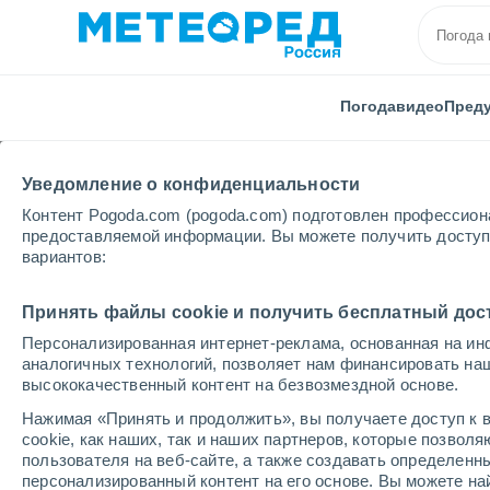
Погода
видео
Пред
Уведомление о конфиденциальности
Контент Pogoda.com (pogoda.com) подготовлен профессион
предоставляемой информации. Вы можете получить доступ 
вариантов:
Главная
Северная Осетия-Алания
Лескен
Принять файлы cookie и получить бесплатный дос
Персонализированная интернет-реклама, основанная на ин
Погода в Лескене
аналогичных технологий, позволяет нам финансировать на
высококачественный контент на безвозмездной основе.
21:13
суббота
Нажимая «Принять и продолжить», вы получаете доступ к в
cookie, как наших, так и наших партнеров, которые позвол
пользователя на веб-сайте, а также создавать определенн
Ясное небо
персонализированный контент на его основе. Вы можете 