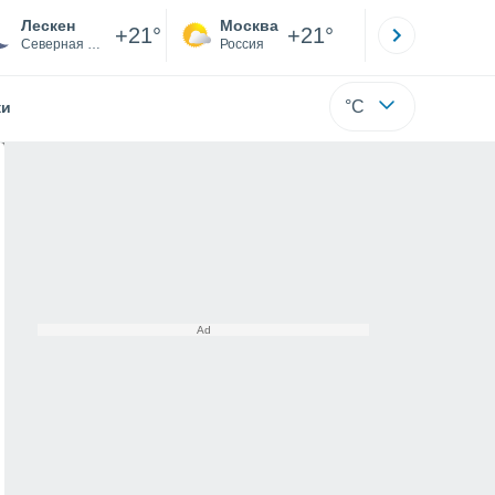
Лескен
Москва
Санкт-
+21°
+21°
Северная Осетия-Алания
Россия
Са
°C
жи