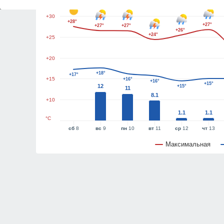
+30
+28°
+27°
+27°
+27°
+26°
+24°
+25
+20
+18°
+17°
+15
+16°
+16°
+15°
12
+15°
11
8.1
+10
1.1
1.1
°C
сб
8
вс
9
пн
10
вт
11
ср
12
чт
13
Максимальная