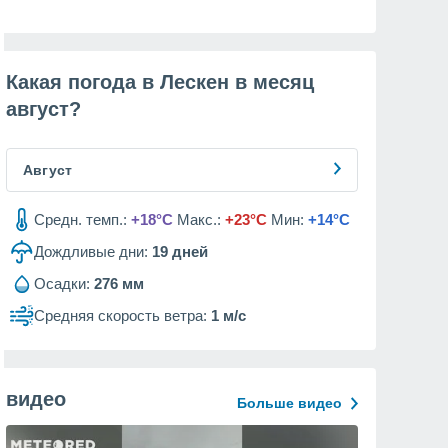
Какая погода в Лескен в месяц
август
?
Август
Средн. темп.:
+18°C
Макс.:
+23°C
Мин:
+14°C
Дождливые дни:
19
дней
Осадки:
276 мм
Средняя скорость ветра:
1 м/с
видео
Больше видео