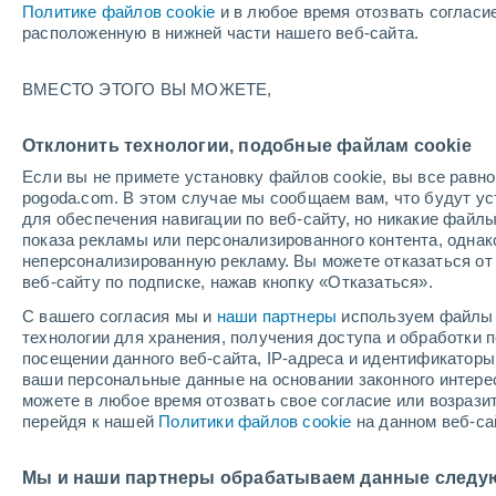
Политике файлов cookie
и в любое время отозвать согласи
+21°
расположенную в нижней части нашего веб-сайта.
Убывающ
ВМЕСТО ЭТОГО ВЫ МОЖЕТЕ,
Освещенн
По ощущениям +21°
25%
Отклонить технологии, подобные файлам cookie
Если вы не примете установку файлов cookie, вы все рав
pogoda.com. В этом случае мы сообщаем вам, что будут у
Погода на 1 – 7 дней
Карта облачности
Дождево
для обеспечения навигации по веб-сайту, но никакие файлы
показа рекламы или персонализированного контента, одна
неперсонализированную рекламу. Вы можете отказаться от 
веб-сайту по подписке, нажав кнопку «Отказаться».
завтра
понедельник
cегодня
С вашего согласия мы и
наши партнеры
используем файлы 
9 Авг.
10 Авг.
8 Авг.
технологии для хранения, получения доступа и обработки
посещении данного веб-сайта, IP-адреса и идентификатор
ваши персональные данные на основании законного интерес
можете в любое время отозвать свое согласие или возрази
90%
90%
перейдя к нашей
Политики файлов cookie
на данном веб-са
12 мм
11 мм
+27°
/
+18°
+27°
/
+16°
+
+28°
/
+17°
Мы и наши партнеры обрабатываем данные следу