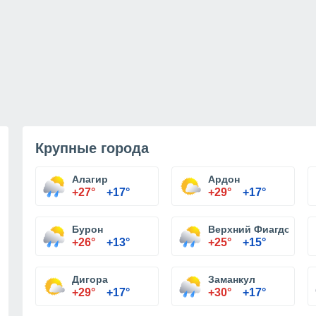
Крупные города
Алагир
Ардон
+27°
+17°
+29°
+17°
Бурон
Верхний Фиагдон
+26°
+13°
+25°
+15°
Дигора
Заманкул
+29°
+17°
+30°
+17°