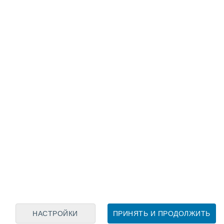
Лунный календарь
пн
вт
ср
чт
пт
сб
вс
8
9
10
11
12
13
14
15
16
17
18
19
20
21
НАСТРОЙКИ
ПРИНЯТЬ И ПРОДОЛЖИТЬ
50