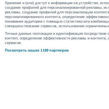
Хранение и (или) доступ к информации на устройстве, исп
3
-
8
м/с
3
-
7
м/с
2
-
6
м/с
создание профилей для персонализированной рекламы, ис
рекламы, создание профилей для персонализации контент
персонализированного контента, определение эффективнос
Погода в Лескене cегодня
, 8 август
понимание аудитории с помощью статистики или комбинаци
совершенствование сервисов, использование ограниченных
Облачно и ясн
+27°
17:00
Точные данные геолокации и идентификация посредством с
Ощущаемая т.
+
контент, определение эффективности рекламы и контента, 
сервисов.
Облачно и ясн
+25°
18:00
Посмотреть наших 1199 партнеров
Ощущаемая т.
+
Солнечно
+23°
19:00
Ощущаемая т.
+
Ясное небо
+22°
20:00
Ощущаемая т.
+
Ясное небо
+21°
21:00
Ощущаемая т.
+