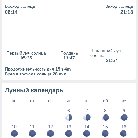
сервисов.
Восход солнца
Заход солнца
 наших 1199
06:14
21:18
неров
Последний луч
Первый луч солнца
Полдень
солнца
05:35
13:47
21:57
Продолжительность дня
15h 4m
Время восхода солнца
28 min
Лунный календарь
пн
вт
ср
чт
пт
сб
вс
6
7
8
9
10
11
12
13
14
15
16