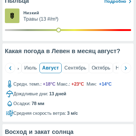
Пыльца
с помощью
Подробно
или
данных из
Низкий
чников,
Травы (13 #/m³)
и
вование
ие
х данных
Какая погода в Левен в месяц
август
?
контента.
ные
и
й
Июнь
Июль
Август
Сентябрь
Октябрь
Ноябрь
ция
м
Средн. темп.:
+18°C
Макс.:
+23°C
Мин:
+14°C
я
Дождливые дни:
13
дней
рованная
нтент,
Осадки:
78 мм
е
Средняя скорость ветра:
3 м/с
сти рекламы
ие сведения
Восход и закат солнца
и и