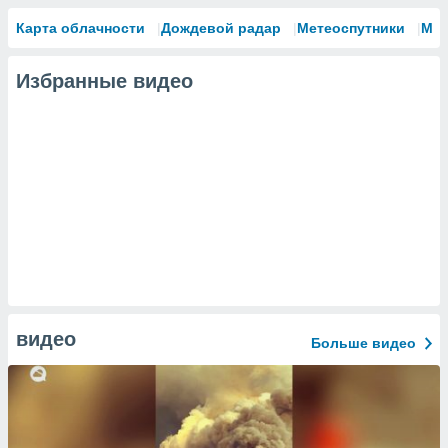
Карта облачности
Дождевой радар
Метеоспутники
Мо
Избранные видео
видео
Больше видео