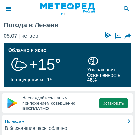
абант
Левен
Погода в Левене
ие о
циальности
05:07
четверг
...
oda.com
)
Облачно и ясно
+15°
алами,
тировать
Убывающая
ество
Освещенность:
яемой
По ощущениям +15°
46%
. Вы можете
ступ к этому
используя
Наслаждайтесь нашим
едующих
приложением совершенно
Установить
БЕСПЛАТНО
файлы
По часам
олучить
В ближайшие часы облачно
й доступ