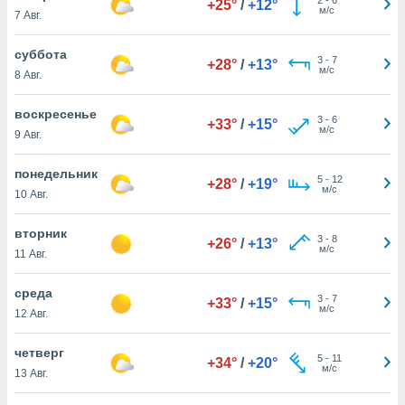
+25°
/
+12°
 и
м/с
7 Авг.
ть действия
я на веб-
суббота
же
3
-
7
+28°
/
+13°
м/с
пределенный
8 Авг.
обы
вам рекламу
воскресенье
3
-
6
+33°
/
+15°
зированный
м/с
9 Авг.
го основе.
айти
понедельник
ьную
5
-
12
+28°
/
+19°
м/с
10 Авг.
 в нашей
йлов cookie
ремя
вторник
3
-
8
+26°
/
+13°
гласие,
м/с
11 Авг.
опку
спользования
среда
 cookie
3
-
7
+33°
/
+15°
м/с
12 Авг.
нную в
и нашего
четверг
5
-
11
+34°
/
+20°
м/с
13 Авг.
ОГО ВЫ