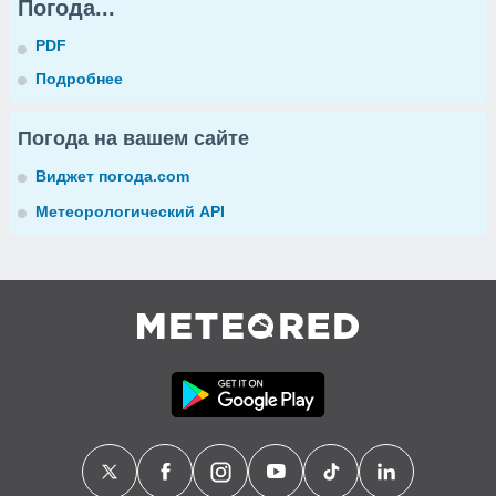
Погода...
PDF
Подробнее
Погода на вашем сайте
Виджет погода.com
Метеорологический API