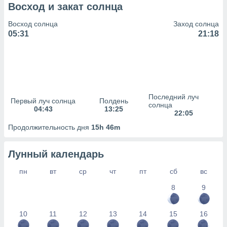
сервисов.
Восход и закат солнца
 наших 1199
Восход солнца
Заход солнца
неров
05:31
21:18
Последний луч
Первый луч солнца
Полдень
солнца
04:43
13:25
22:05
Продолжительность дня
15h 46m
Лунный календарь
пн
вт
ср
чт
пт
сб
вс
8
9
10
11
12
13
14
15
16