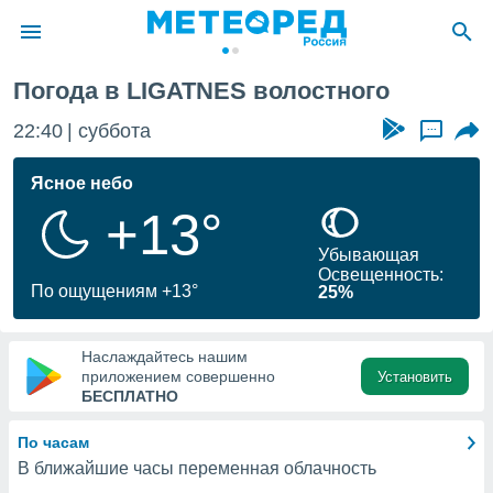
Погода в LIGATNES волостного
ие о
циальности
22:40
суббота
...
oda.com
)
Ясное небо
+13°
алами,
тировать
Убывающая
ество
Освещенность:
яемой
По ощущениям +13°
25%
. Вы можете
ступ к этому
используя
Наслаждайтесь нашим
едующих
приложением совершенно
Установить
БЕСПЛАТНО
файлы
По часам
олучить
В ближайшие часы переменная облачность
й доступ