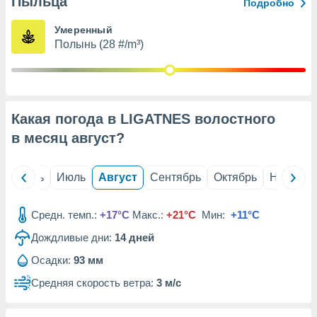
Пыльца
с помощью
Подробно
или
данных из
Умеренный
чников,
Полынь (28 #/m³)
и
вование
ие
х данных
Какая погода в LIGATNES волостного
контента.
в месяц
август
?
ные
и
ция
й
Июнь
Июль
Август
Сентябрь
Октябрь
Ноябрь
м
я
Средн. темп.:
+17°C
Макс.:
+21°C
Мин:
+11°C
рованная
Дождливые дни:
14
дней
нтент,
е
Осадки:
93 мм
сти рекламы
Средняя скорость ветра:
3 м/с
ие сведения
и и