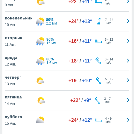
+22°
/
+11°
 и
м/с
9 Авг.
ть действия
я на веб-
понедельник
же
80%
7
-
14
+24°
/
+13°
2.2 мм
м/с
пределенный
10 Авг.
обы
вам рекламу
вторник
90%
5
-
12
+16°
/
+11°
зированный
15 мм
м/с
11 Авг.
го основе.
айти
среда
ьную
80%
6
-
14
+18°
/
+11°
1.6 мм
м/с
12 Авг.
 в нашей
йлов cookie
ремя
четверг
5
-
12
+19°
/
+10°
гласие,
м/с
13 Авг.
опку
спользования
пятница
 cookie
3
-
7
+22°
/
+9°
м/с
14 Авг.
нную в
и нашего
суббота
4
-
9
+24°
/
+12°
м/с
15 Авг.
ОГО ВЫ