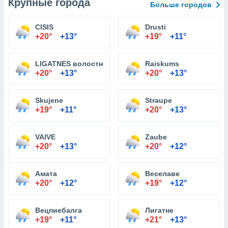
Крупные города
Больше городов
CISIS
Drusti
+20°
+13°
+19°
+11°
LIGATNES волостного
Raiskums
+20°
+13°
+20°
+13°
Skujene
Straupe
+19°
+11°
+20°
+13°
VAIVE
Zaube
+20°
+13°
+20°
+12°
Амата
Веселаве
+20°
+12°
+19°
+12°
Вецпиебалга
Лигатне
+19°
+11°
+21°
+13°