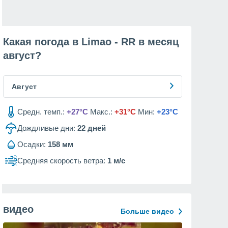
Какая погода в Limao - RR в месяц
август
?
Август
Средн. темп.:
+27°C
Макс.:
+31°C
Мин:
+23°C
Дождливые дни:
22
дней
Осадки:
158 мм
Средняя скорость ветра:
1 м/с
видео
Больше видео