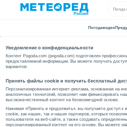
Погода
видео
Пред
Уведомление о конфиденциальности
Контент Pogoda.com (pogoda.com) подготовлен профессион
предоставляемой информации. Вы можете получить доступ 
вариантов:
Главная
Бразилия
Рорайма
Limao
Принять файлы cookie и получить бесплатный дос
Персонализированная интернет-реклама, основанная на ин
Погода Limao - RR
аналогичных технологий, позволяет нам финансировать на
высококачественный контент на безвозмездной основе.
07:28
пятница
Нажимая «Принять и продолжить», вы получаете доступ к в
cookie, как наших, так и наших партнеров, которые позвол
пользователя на веб-сайте, а также создавать определенн
Солнечно
персонализированный контент на его основе. Вы можете 