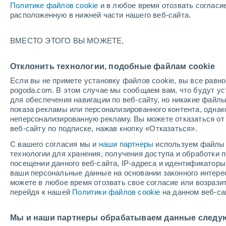
Политике файлов cookie
и в любое время отозвать согласи
+25°
расположенную в нижней части нашего веб-сайта.
Северо-
ВМЕСТО ЭТОГО ВЫ МОЖЕТЕ,
восточн
По ощущениям +27°
1
-
3 м/с
Отклонить технологии, подобные файлам cookie
Если вы не примете установку файлов cookie, вы все рав
pogoda.com. В этом случае мы сообщаем вам, что будут у
Погода на 1 – 7 дней
Карта облачности
Дождево
для обеспечения навигации по веб-сайту, но никакие файлы
показа рекламы или персонализированного контента, одна
неперсонализированную рекламу. Вы можете отказаться от 
веб-сайту по подписке, нажав кнопку «Отказаться».
завтра
воскресенье
по
cегодня
С вашего согласия мы и
наши партнеры
используем файлы 
8 Авг.
9 Авг.
7 Авг.
технологии для хранения, получения доступа и обработки
посещении данного веб-сайта, IP-адреса и идентификатор
ваши персональные данные на основании законного интерес
можете в любое время отозвать свое согласие или возрази
50%
60%
перейдя к нашей
Политики файлов cookie
на данном веб-са
0.4 мм
1.2 мм
+33°
/
+24°
+35°
/
+24°
+
+33°
/
+24°
Мы и наши партнеры обрабатываем данные следу