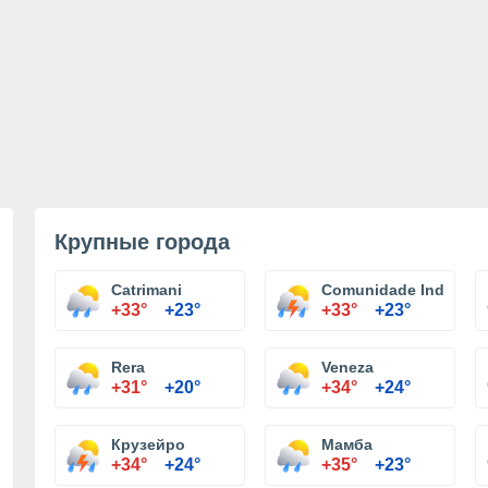
Крупные города
Catrimani
Comunidade Indígena
+33°
+23°
+33°
+23°
Rera
Veneza
+31°
+20°
+34°
+24°
Крузейро
Мамба
+34°
+24°
+35°
+23°