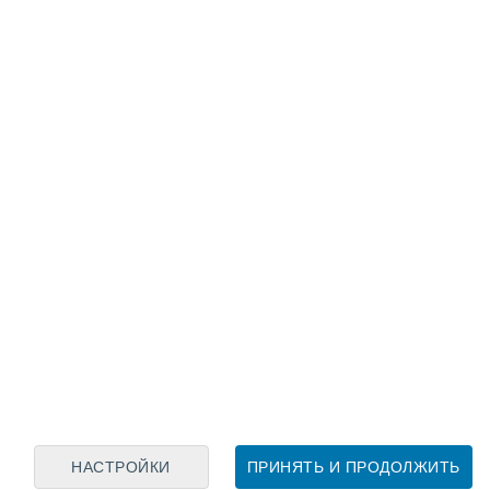
Лунный календарь
пн
вт
ср
чт
пт
сб
вс
7
8
9
10
11
12
13
14
15
16
17
18
19
20
НАСТРОЙКИ
ПРИНЯТЬ И ПРОДОЛЖИТЬ