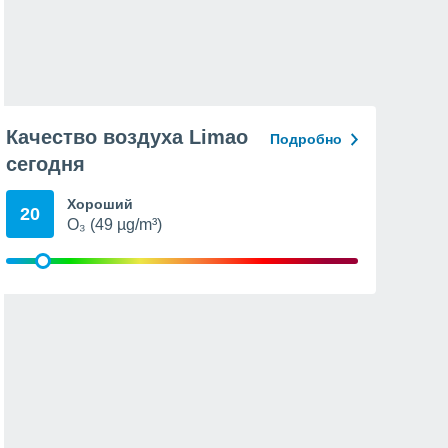
Качество воздуха Limao
Подробно
сегодня
Хороший
20
O₃ (49 µg/m³)