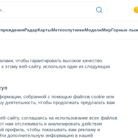
упреждения
Радар
Карты
Метеоспутники
Модели
Мир
Горные лы
алами, чтобы гарантировать высокое качество
к этому веб-сайту, используя один из следующих
туп
формации, собранной с помощью файлов cookie или
шу деятельность, чтобы продолжать предлагать вам
...
еб-сайту, соглашаясь на использование всех файлов
яют нам отслеживать и анализировать действия
По часам
ый профиль, чтобы показывать вам рекламу и
В ближайшие часы влажная
найти дополнительную информацию в нашей
удушающая жара