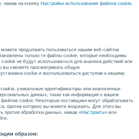
е, нажав на кнопку
Настройки использования файлов cookie
,
ый
но можете продолжать пользоваться нашим веб-сайтом
становлены только те файлы cookie, которые необходимы
й радар
Метеоспутники
Модели
 cookie не будут использоваться для анализа действий или
ко вы сможете просматривать общую
установки cookie и воспользоваться доступом к нашему
недельник
вторник
среда
четверг
cookie, уникальные идентификаторы или аналогичные
10 Авг.
11 Авг.
12 Авг.
13 Авг.
 персональных данных, таких как информация о вашем
ы файлов cookie. Некоторые поставщики могут обрабатывать
а, против которого вы можете возразить. Для этого вы
ть против обработки данных, нажав «
Настроить
» или
70%
70%
йте.
1.4 мм
1.9 мм
36°
/
+24°
+37°
/
+24°
+37°
/
+25°
+35°
/
+24°
ющим образом: