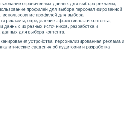
ользование ограниченных данных для выбора рекламы,
4
-
7
м/с
3
-
7
м/с
3
-
8
м/с
3
-
8
м/с
пользование профилей для выбора персонализированной
а, использование профилей для выбора
ти рекламы, определение эффективности контента,
та
и данных из разных источников, разработка и
 данных для выбора контента.
Северо-восточный
0 Низкий
канирования устройства, персонализированная реклама и
1
-
3 м/с
FPS:
нет
аналитические сведения об аудитории и разработка
Северо-восточный
2 Низкий
1
-
3 м/с
FPS:
нет
Северо-восточный
4 Средний
2
-
4 м/с
FPS:
6-10
Северо-восточный
9 Очень высокий!
2
-
6 м/с
FPS:
25-50
юго-восточный
7 Высокий
2
-
6 м/с
FPS:
15-25