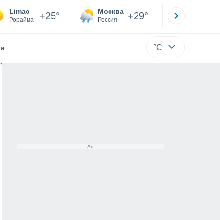
Limao
Москва
Санкт-
+25°
+29°
Рорайма
Россия
Са
°C
жи