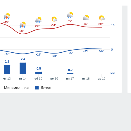
15
+35°
+35°
+34°
+34°
10
+34°
+33°
+31°
5
+26°
+25°
+25°
+24°
+24°
+23°
2.4
1.9
0.5
0.2
мм
чт
13
пт
14
сб
15
вс
16
пн
17
вт
18
ср
19
Минимальная
Дождь