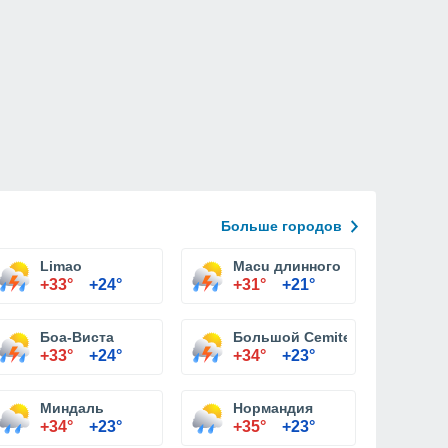
Больше городов
 Garagem
Limao
Macu длинного
+33°
+24°
+31°
+21°
Боа-Виста
Большой Cemiterio
+33°
+24°
+34°
+23°
Миндаль
Нормандия
+34°
+23°
+35°
+23°