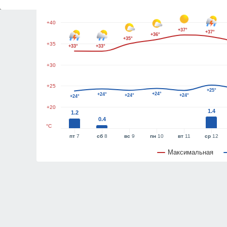
+45
+40
+37°
+37°
+36°
+35°
+35
+33°
+33°
+30
+25
+25°
+24°
+24°
+24°
+24°
+24°
+20
1.4
1.2
0.4
°C
пт
7
сб
8
вс
9
пн
10
вт
11
ср
12
Максимальная