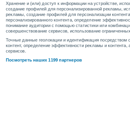
Хранение и (или) доступ к информации на устройстве, исп
4
-
7
м/с
4
-
9
м/с
3
-
8
м/с
создание профилей для персонализированной рекламы, ис
рекламы, создание профилей для персонализации контент
персонализированного контента, определение эффективнос
Погода Limao - RR cегодня
, 7 авгус
понимание аудитории с помощью статистики или комбинаци
совершенствование сервисов, использование ограниченных
Солнечно
+25°
07:00
Точные данные геолокации и идентификация посредством с
Ощущаемая т.
+27°
контент, определение эффективности рекламы и контента, 
сервисов.
Солнечно
+27°
08:00
Посмотреть наших 1199 партнеров
Ощущаемая т.
+30°
Солнечно
+29°
09:00
Ощущаемая т.
+32°
Облачно и ясно
+31°
11:00
Ощущаемая т.
+36°
Облачно и ясно
+33°
14:00
Ощущаемая т.
+37°