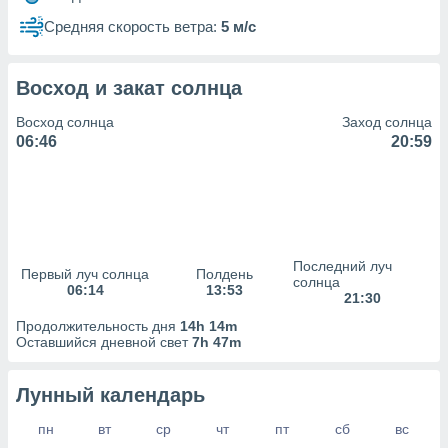
сервисов.
Средняя скорость ветра:
5 м/с
 наших 1199
неров
Восход и закат солнца
Восход солнца
Заход солнца
06:46
20:59
Последний луч
Первый луч солнца
Полдень
солнца
06:14
13:53
21:30
Продолжительность дня
14h 14m
Оставшийся дневной свет
7h 47m
Лунный календарь
пн
вт
ср
чт
пт
сб
вс