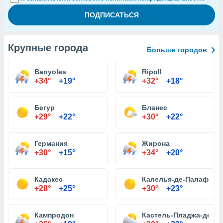
Крупные города
Больше городов
Banyoles
Ripoll
+34°
+19°
+32°
+18°
Бегур
Бланес
+29°
+22°
+30°
+22°
Германия
Жирона
+30°
+15°
+34°
+20°
Кадакес
Калелья-де-Палафруж
+28°
+25°
+30°
+23°
Кампродон
Кастель-Пладжа-де-А