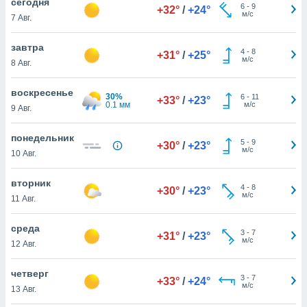
cегодня
 и
6
-
9
+32°
/
+24°
м/с
ть действия
7 Авг.
я на веб-
же
завтра
4
-
8
+31°
/
+25°
пределенный
м/с
8 Авг.
обы
вам рекламу
воскресенье
зированный
30%
6
-
11
+33°
/
+23°
0.1 мм
м/с
9 Авг.
го основе.
айти
ьную
понедельник
5
-
9
+30°
/
+23°
 в нашей
м/с
10 Авг.
йлов cookie
ремя
вторник
гласие,
4
-
8
+30°
/
+23°
м/с
11 Авг.
опку
спользования
 cookie
среда
3
-
7
+31°
/
+23°
нную в
м/с
12 Авг.
и нашего
четверг
3
-
7
+33°
/
+24°
м/с
13 Авг.
ОГО ВЫ