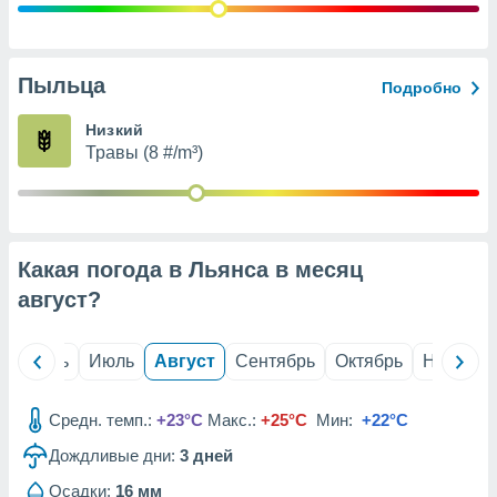
с помощью
или
данных из
чников,
Пыльца
и
Подробно
вование
Низкий
ие
Травы (8 #/m³)
х данных
контента.
ные
и
Какая погода в Льянса в месяц
ция
м
август
?
я
рованная
й
Июнь
Июль
Август
Сентябрь
Октябрь
Ноябрь
нтент,
е
сти рекламы
Средн. темп.:
+23°C
Макс.:
+25°C
Мин:
+22°C
Дождливые дни:
3
дней
ие сведения
и и
Осадки:
16 мм