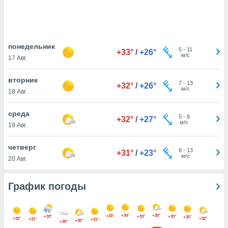
днако вы
сматривать
изированную
 можете
понедельник
5
-
11
+33°
/
+26°
от установки
м/с
17 Авг.
ться
вторник
7
-
13
нашему веб-
+32°
/
+26°
м/с
18 Авг.
дписке,
у
среда
».
5
-
8
+32°
/
+27°
м/с
19 Авг.
гласия мы и
ры
четверг
 файлы
8
-
13
+31°
/
+23°
м/с
кальные
20 Авг.
торы или
 технологии
График погоды
я,
оступа и
ерсональных
их как
+34°
+35°
+33°
+33°
+33°
+33°
+32°
+32°
+32°
+31°
+31°
+30°
+30°
 о вашем