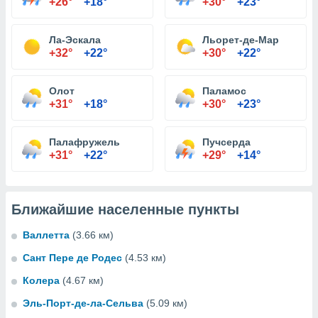
+26°
+18°
+30°
+23°
Ла-Эскала
Льорет-де-Мар
+32°
+22°
+30°
+22°
Олот
Паламос
+31°
+18°
+30°
+23°
Палафружель
Пучсерда
+31°
+22°
+29°
+14°
Ближайшие населенные пункты
Валлетта
(3.66 км)
Сант Пере де Родес
(4.53 км)
Колера
(4.67 км)
Эль-Порт-де-ла-Сельва
(5.09 км)