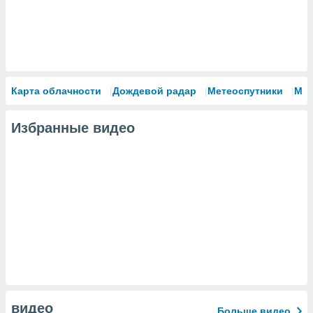
Карта облачности
Дождевой радар
Метеоспутники
Мо
Избранные видео
видео
Больше видео