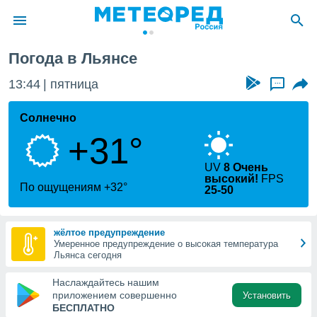
янса
Погода в Льянсе
ие о
циальности
13:44
пятница
...
oda.com
)
Солнечно
+31°
алами,
тировать
ество
UV
8 Очень
высокий!
FPS
яемой
По ощущениям +32°
25-50
. Вы можете
ступ к этому
используя
жёлтое предупреждение
едующих
Умеренное предупреждение о высокая температура
Льянса сегодня
файлы
Наслаждайтесь нашим
олучить
приложением совершенно
Установить
й доступ
БЕСПЛАТНО