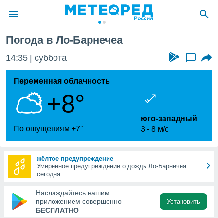
а
Погода в Ло-Барнечеа
ие о
циальности
14:35
суббота
...
oda.com
)
Переменная облачность
+8°
алами,
тировать
ество
юго-западный
яемой
По ощущениям +7°
3
8 м/с
. Вы можете
ступ к этому
используя
жёлтое предупреждение
едующих
Умеренное предупреждение о дождь Ло-Барнечеа
сегодня
файлы
Наслаждайтесь нашим
олучить
приложением совершенно
Установить
й доступ
БЕСПЛАТНО