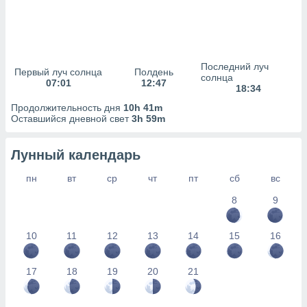
сервисов.
 наших 1199
неров
Последний луч
Первый луч солнца
Полдень
солнца
07:01
12:47
18:34
Продолжительность дня
10h 41m
Оставшийся дневной свет
3h 59m
Лунный календарь
пн
вт
ср
чт
пт
сб
вс
8
9
10
11
12
13
14
15
16
17
18
19
20
21