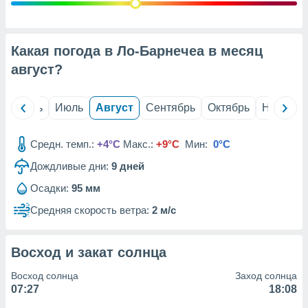
с помощью
или
данных из
чников,
Какая погода в Ло-Барнечеа в месяц
и
вование
август
?
ие
х данных
й
Июнь
Июль
Август
Сентябрь
Октябрь
Ноябрь
контента.
ные
Средн. темп.:
+4°C
Макс.:
+9°C
Мин:
0°C
и
Дождливые дни:
9
дней
ция
м
Осадки:
95 мм
я
Средняя скорость ветра:
2 м/с
рованная
нтент,
е
Восход и закат солнца
сти рекламы
Восход солнца
Заход солнца
ие сведения
07:27
18:08
и и