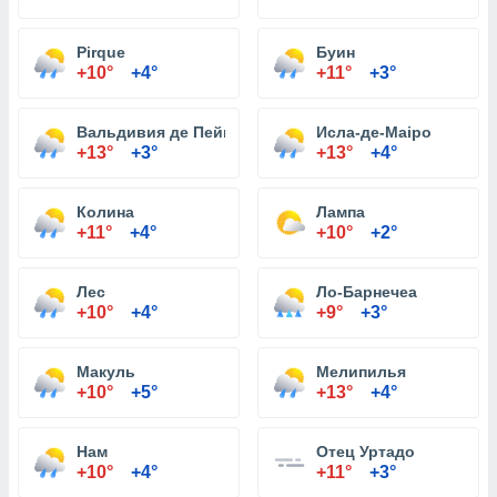
Pirque
Буин
+10°
+4°
+11°
+3°
Вальдивия де Пейн
Исла-де-Maipo
+13°
+3°
+13°
+4°
Колина
Лампа
+11°
+4°
+10°
+2°
Лес
Ло-Барнечеа
+10°
+4°
+9°
+3°
Макуль
Мелипилья
+10°
+5°
+13°
+4°
Нам
Отец Уртадо
+10°
+4°
+11°
+3°