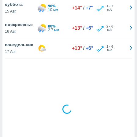
суббота
90%
1
-
7
+14°
/
+7°
10 мм
м/с
15 Авг.
и,
 файлам
воскресенье
80%
2
-
6
+13°
/
+6°
2.7 мм
м/с
16 Авг.
примете
айлов
понедельник
1
-
6
+13°
/
+6°
се равно
м/с
17 Авг.
должать
ся нашим
pogoda.com.
ае мы
м, что
овлены
айлы cookie,
обходимы
ения
 веб-сайту,
файлы cookie
пользоваться
 действий
рекламы или
рованного