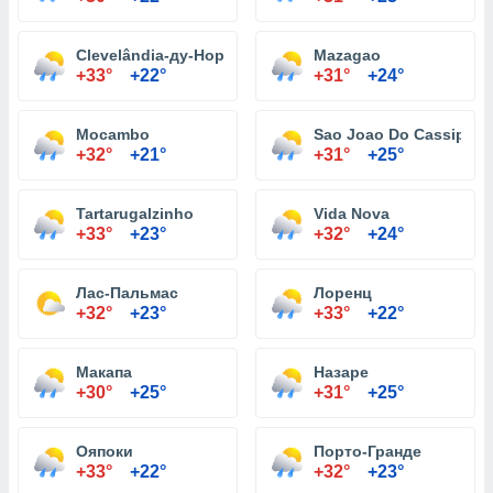
Clevelândia-ду-Норте
Mazagao
+33°
+22°
+31°
+24°
Mocambo
Sao Joao Do Cassiporé
+32°
+21°
+31°
+25°
Tartarugalzinho
Vida Nova
+33°
+23°
+32°
+24°
Лас-Пальмас
Лоренц
+32°
+23°
+33°
+22°
Макапа
Назаре
+30°
+25°
+31°
+25°
Ояпоки
Порто-Гранде
+33°
+22°
+32°
+23°