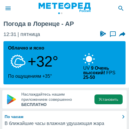
Погода в Лоренце - AP
ие о
циальности
12:31
пятница
...
oda.com
)
Облачно и ясно
+32°
алами,
тировать
ество
UV
9 Очень
высокий!
FPS
яемой
По ощущениям +35°
25-50
. Вы можете
ступ к этому
используя
Наслаждайтесь нашим
едующих
приложением совершенно
Установить
БЕСПЛАТНО
файлы
По часам
олучить
й доступ
В ближайшие часы влажная удушающая жара