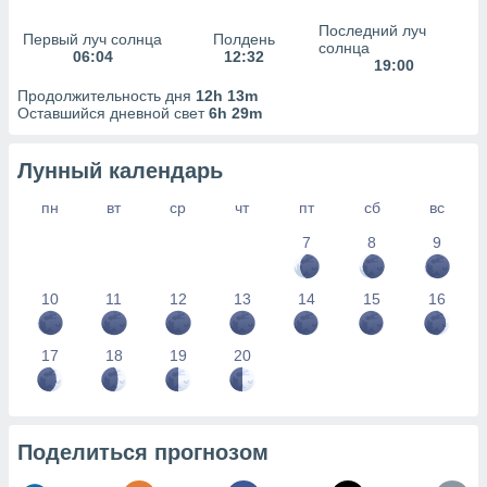
сервисов.
Последний луч
 наших 1199
Первый луч солнца
Полдень
солнца
06:04
12:32
неров
19:00
Продолжительность дня
12h 13m
Оставшийся дневной свет
6h 29m
Лунный календарь
пн
вт
ср
чт
пт
сб
вс
7
8
9
10
11
12
13
14
15
16
17
18
19
20
Поделиться прогнозом