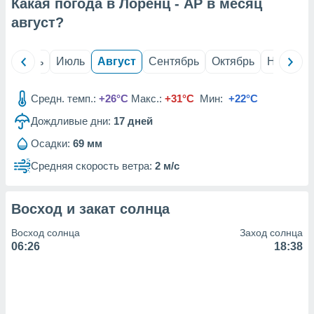
с помощью
Какая погода в Лоренц - AP в месяц
или
август
?
данных из
чников,
и
й
Июнь
Июль
Август
Сентябрь
Октябрь
Ноябрь
вование
ие
Средн. темп.:
+26°C
Макс.:
+31°C
Мин:
+22°C
х данных
Дождливые дни:
17
дней
контента.
ные
Осадки:
69 мм
и
Средняя скорость ветра:
2 м/с
ция
м
я
Восход и закат солнца
рованная
Восход солнца
Заход солнца
нтент,
06:26
18:38
е
сти рекламы
ие сведения
и и