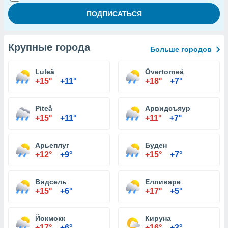
Крупные города
Больше городов
Luleå
Övertorneå
+15°
+11°
+18°
+7°
Piteå
Арвидсъяур
+15°
+11°
+11°
+7°
Арьеплуг
Буден
+12°
+9°
+15°
+7°
Видсель
Елливаре
+15°
+6°
+17°
+5°
Йокмокк
Кируна
+17°
+6°
+16°
+3°