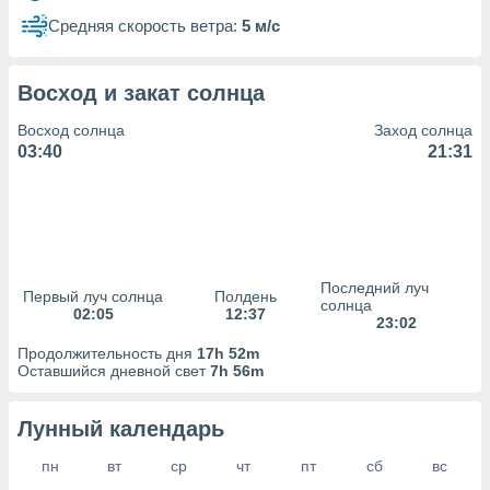
сервисов.
Средняя скорость ветра:
5 м/с
 наших 1199
неров
Восход и закат солнца
Восход солнца
Заход солнца
03:40
21:31
Последний луч
Первый луч солнца
Полдень
солнца
02:05
12:37
23:02
Продолжительность дня
17h 52m
Оставшийся дневной свет
7h 56m
Лунный календарь
пн
вт
ср
чт
пт
сб
вс