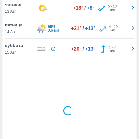
четверг
5
-
13
+18°
/
+8°
м/с
13 Авг.
и,
 файлам
пятница
50%
4
-
10
+21°
/
+13°
0.6 мм
м/с
14 Авг.
примете
айлов
суббота
1
-
7
+20°
/
+13°
се равно
м/с
15 Авг.
должать
ся нашим
pogoda.com.
ае мы
м, что
овлены
айлы cookie,
обходимы
ения
 веб-сайту,
файлы cookie
пользоваться
 действий
рекламы или
рованного