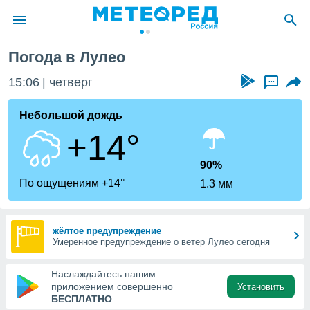
Погода в Лулео
ие о
циальности
15:06
четверг
...
oda.com
)
Небольшой дождь
+14°
алами,
тировать
ество
90%
яемой
По ощущениям +14°
1.3 мм
. Вы можете
ступ к этому
используя
едующих
жёлтое предупреждение
Умеренное предупреждение о ветер Лулео сегодня
файлы
Наслаждайтесь нашим
олучить
приложением совершенно
Установить
й доступ
БЕСПЛАТНО