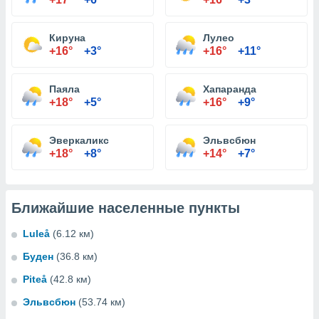
Кируна
Лулео
+16°
+3°
+16°
+11°
Паяла
Хапаранда
+18°
+5°
+16°
+9°
Эверкаликс
Эльвсбюн
+18°
+8°
+14°
+7°
Ближайшие населенные пункты
Luleå
(6.12 км)
Буден
(36.8 км)
Piteå
(42.8 км)
Эльвсбюн
(53.74 км)