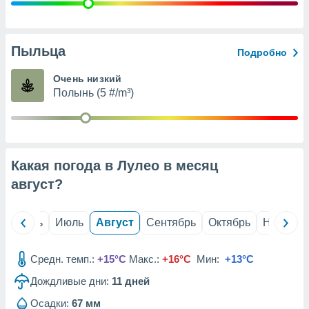
с помощью
или
данных из
чников,
Пыльца
Подробно
и
вование
Очень низкий
Полынь (5 #/m³)
ие
х данных
контента.
ные
и
Какая погода в Лулео в месяц
ция
м
август
?
я
рованная
й
Июнь
Июль
Август
Сентябрь
Октябрь
Ноябрь
нтент,
е
сти рекламы
Средн. темп.:
+15°C
Макс.:
+16°C
Мин:
+13°C
Дождливые дни:
11
дней
ие сведения
и и
Осадки:
67 мм