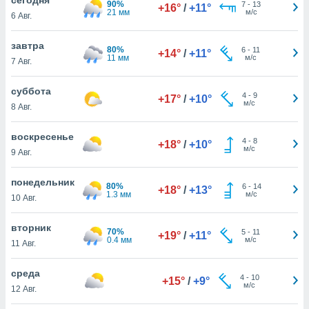
90%
 и
7
-
13
+16°
/
+11°
21 мм
м/с
6 Авг.
ть действия
я на веб-
же
завтра
80%
6
-
11
+14°
/
+11°
пределенный
11 мм
м/с
7 Авг.
обы
вам рекламу
суббота
4
-
9
зированный
+17°
/
+10°
м/с
8 Авг.
го основе.
айти
ьную
воскресенье
4
-
8
+18°
/
+10°
 в нашей
м/с
9 Авг.
йлов cookie
ремя
понедельник
80%
6
-
14
гласие,
+18°
/
+13°
1.3 мм
м/с
10 Авг.
опку
спользования
вторник
 cookie
70%
5
-
11
+19°
/
+11°
0.4 мм
м/с
нную в
11 Авг.
и нашего
среда
4
-
10
+15°
/
+9°
м/с
12 Авг.
ОГО ВЫ