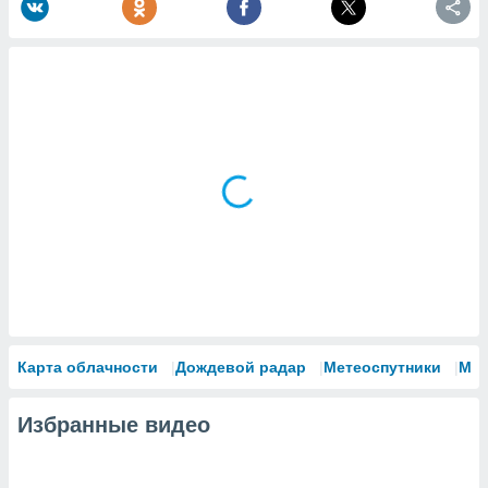
Карта облачности
Дождевой радар
Метеоспутники
Мо
Избранные видео