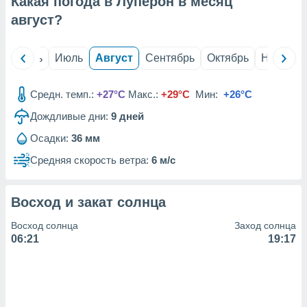
Какая погода в Луперон в месяц
с помощью
или
август
?
данных из
чников,
и
й
Июнь
Июль
Август
Сентябрь
Октябрь
Ноябрь
вование
ие
Средн. темп.:
+27°C
Макс.:
+29°C
Мин:
+26°C
х данных
Дождливые дни:
9
дней
контента.
Осадки:
36 мм
ные
и
Средняя скорость ветра:
6 м/с
ция
м
я
Восход и закат солнца
рованная
Восход солнца
Заход солнца
нтент,
06:21
19:17
е
сти рекламы
ие сведения
и и