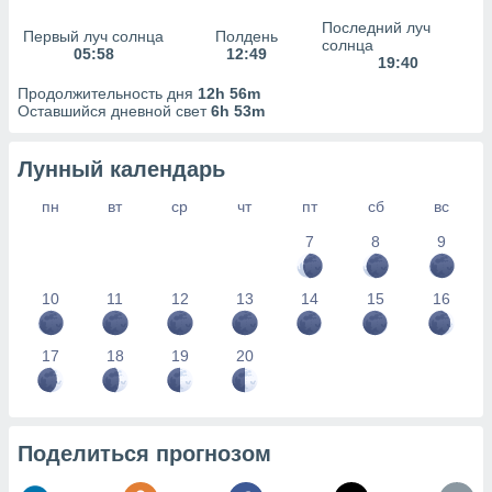
сервисов.
Последний луч
Первый луч солнца
Полдень
 наших 1199
солнца
05:58
12:49
неров
19:40
Продолжительность дня
12h 56m
Оставшийся дневной свет
6h 53m
Лунный календарь
пн
вт
ср
чт
пт
сб
вс
7
8
9
10
11
12
13
14
15
16
17
18
19
20
Поделиться прогнозом