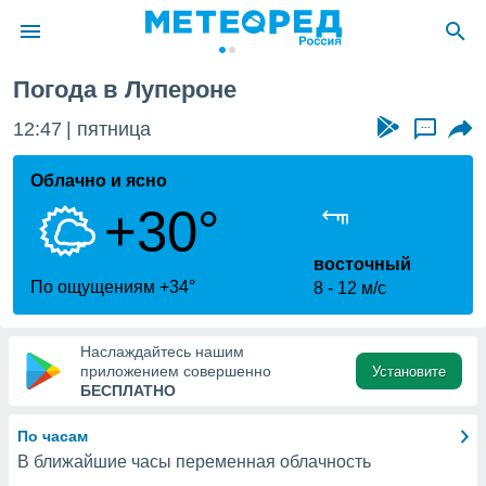
рон
Погода в Лупероне
ие о
циальности
12:47
пятница
...
oda.com
)
Облачно и ясно
+30°
алами,
тировать
ество
восточный
яемой
По ощущениям +34°
8
12 м/с
. Вы можете
ступ к этому
используя
Наслаждайтесь нашим
едующих
приложением совершенно
Установите
БЕСПЛАТНО
файлы
По часам
олучить
В ближайшие часы переменная облачность
й доступ