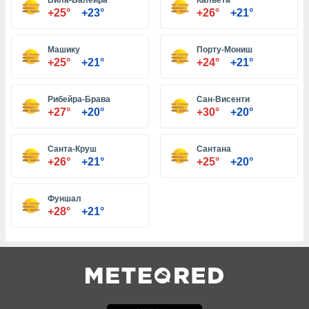
Вила-Балейра
Кальета
+25°
+23°
+26°
+21°
и,
Машику
Порту-Мониш
 файлам
+25°
+21°
+24°
+21°
примете
айлов
Рибейра-Брава
Сан-Висенти
се равно
+27°
+20°
+30°
+20°
должать
ся нашим
pogoda.com.
Санта-Круш
Сантана
ае мы
+26°
+21°
+25°
+20°
м, что
овлены
Фуншал
айлы cookie,
+28°
+21°
обходимы
ения
 веб-сайту,
файлы cookie
пользоваться
 действий
рекламы или
рованного