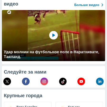
 и
видео
Больше видео
ть действия
я на веб-
же
пределенный
обы
вам рекламу
зированный
го основе.
айти
ьную
 в нашей
Удар молнии на футбольное поле в Наратхивате,
йлов cookie
Таиланд.
ремя
гласие,
опку
Следуйте за нами
спользования
 cookie
нную в
и нашего
Крупные города
ОГО ВЫ