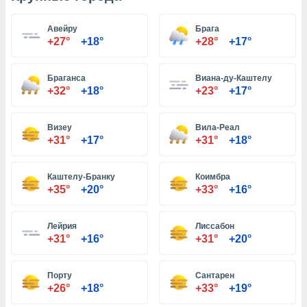
Авейру
Брага
и,
+27°
+18°
+28°
+17°
 файлам
Браганса
Виана-ду-Каштелу
примете
+32°
+18°
+23°
+17°
айлов
се равно
должать
Визеу
Вила-Реал
ся нашим
+31°
+17°
+31°
+18°
pogoda.com.
ае мы
м, что
Каштелу-Бранку
Коимбра
овлены
+35°
+20°
+33°
+16°
айлы cookie,
обходимы
ения
Лейрия
Лиссабон
 веб-сайту,
+31°
+16°
+31°
+20°
файлы cookie
пользоваться
Порту
Сантарен
 действий
+26°
+18°
+33°
+19°
рекламы или
рованного