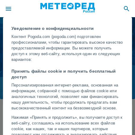
Уведомление о конфиденциальности
Горнолыжные курорты
Контент Pogoda.com (pogoda.com) подготовлен
профессионалами, чтобы гарантировать высокое качество
Португалия
предоставляемой информации. Вы можете получить
доступ к этому веб-сайту, используя один из следующих
Информация о горнолыжных курортах
вариантов:
Принять файлы cookie и получить бесплатный
Горнолыжные курорты в других странах
доступ
Персонализированная интернет-реклама, основанная на
информации, собранной с помощью файлов cookie или
аналогичных технологий, позволяет нам финансировать
нашу деятельность, чтобы продолжать предлагать вам
высококачественный контент на безвозмездной основе.
Список горнолыжных курортов Португалия
Нажимая «Принять и продолжить», вы получаете доступ к
веб-сайту, соглашаясь на использование всех файлов
cookie, как наших, так и наших партнеров, которые
Serra da Estrela
Закрыта
позволяют нам отслеживать и анализировать действия