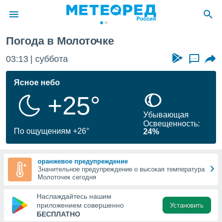
Погода в Молоточке
ие о
циальности
03:13
суббота
...
oda.com
)
Ясное небо
+25°
алами,
тировать
Убывающая
ество
Освещенность:
яемой
По ощущениям +26°
24%
. Вы можете
ступ к этому
используя
оранжевое предупреждение
едующих
Значительное предупреждение о высокая температура
Молоточек сегодня
файлы
Наслаждайтесь нашим
олучить
приложением совершенно
Установить
й доступ
БЕСПЛАТНО