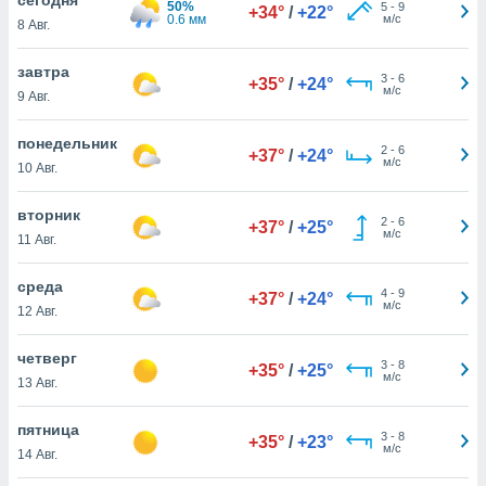
50%
 и
5
-
9
+34°
/
+22°
0.6 мм
м/с
8 Авг.
ть действия
я на веб-
же
завтра
3
-
6
+35°
/
+24°
пределенный
м/с
9 Авг.
обы
вам рекламу
понедельник
2
-
6
зированный
+37°
/
+24°
м/с
10 Авг.
го основе.
айти
ьную
вторник
2
-
6
+37°
/
+25°
 в нашей
м/с
11 Авг.
йлов cookie
ремя
среда
4
-
9
гласие,
+37°
/
+24°
м/с
12 Авг.
опку
спользования
четверг
 cookie
3
-
8
+35°
/
+25°
м/с
нную в
13 Авг.
и нашего
пятница
3
-
8
+35°
/
+23°
м/с
14 Авг.
ОГО ВЫ