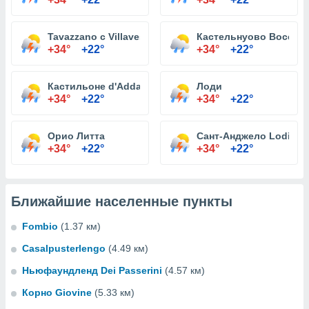
Tavazzano с Villavesco
Кастельнуово Bocca d
+34°
+22°
+34°
+22°
Кастильоне d'Adda
Лоди
+34°
+22°
+34°
+22°
Орио Литта
Сант-Анджело Lodigia
+34°
+22°
+34°
+22°
Ближайшие населенные пункты
Fombio
(1.37 км)
Casalpusterlengo
(4.49 км)
Ньюфаундленд Dei Passerini
(4.57 км)
Корно Giovine
(5.33 км)