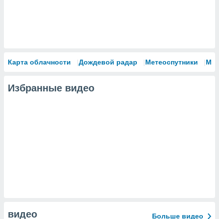
Карта облачности
Дождевой радар
Метеоспутники
Мо
Избранные видео
видео
Больше видео