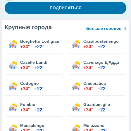
Крупные города
Больше городов
Borghetto Lodigiano
Casalpusterlengo
+34°
+22°
+34°
+22°
Caselle Landi
Cavenago Д'Адда
+34°
+22°
+34°
+22°
Codogno
Crespiatica
+34°
+22°
+34°
+22°
Fombio
Guardamiglio
+34°
+22°
+34°
+22°
Massalengo
Mulazzano
+34°
+22°
+34°
+22°