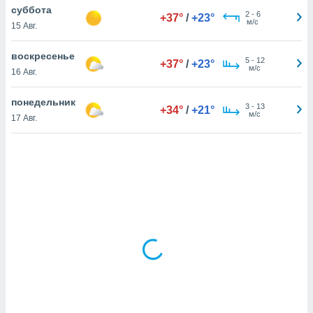
суббота
2
-
6
+37°
/
+23°
м/с
15 Авг.
и,
 файлам
воскресенье
5
-
12
+37°
/
+23°
м/с
16 Авг.
примете
айлов
понедельник
3
-
13
+34°
/
+21°
се равно
м/с
17 Авг.
должать
ся нашим
pogoda.com.
ае мы
м, что
овлены
айлы cookie,
обходимы
ения
 веб-сайту,
файлы cookie
пользоваться
 действий
рекламы или
рованного