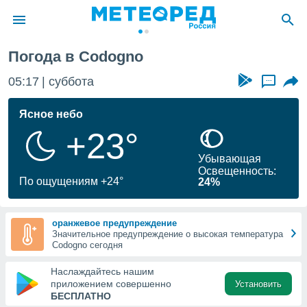
Погода в Codogno
ие о
циальности
05:17
суббота
...
oda.com
)
Ясное небо
+23°
алами,
тировать
Убывающая
ество
Освещенность:
яемой
По ощущениям +24°
24%
. Вы можете
ступ к этому
используя
оранжевое предупреждение
едующих
Значительное предупреждение о высокая температура
Codogno сегодня
файлы
Наслаждайтесь нашим
олучить
приложением совершенно
Установить
й доступ
БЕСПЛАТНО