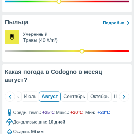
с помощью
или
данных из
чников,
Пыльца
Подробно
и
вование
Умеренный
Травы (40 #/m³)
ие
х данных
контента.
ные
и
Какая погода в Codogno в месяц
ция
м
август
?
я
рованная
й
Июнь
Июль
Август
Сентябрь
Октябрь
Ноябрь
нтент,
е
сти рекламы
Средн. темп.:
+25°C
Макс.:
+30°C
Мин:
+20°C
Дождливые дни:
10
дней
ие сведения
и и
Осадки:
96 мм