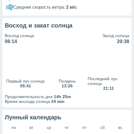
сервисов.
Средняя скорость ветра:
2 м/с
 наших 1199
неров
Восход и закат солнца
Восход солнца
Заход солнца
06:14
20:38
Последний луч
Первый луч солнца
Полдень
солнца
05:41
13:26
21:11
Продолжительность дня
14h 25m
Время восхода солнца
24 min
Лунный календарь
пн
вт
ср
чт
пт
сб
вс