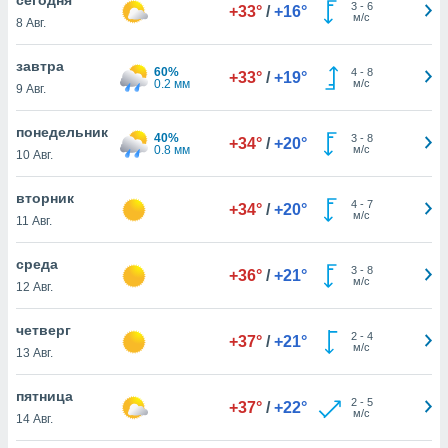
 и
3
-
6
+33°
/
+16°
м/с
8 Авг.
ть действия
я на веб-
же
завтра
60%
4
-
8
+33°
/
+19°
пределенный
0.2 мм
м/с
9 Авг.
обы
вам рекламу
понедельник
40%
3
-
8
зированный
+34°
/
+20°
0.8 мм
м/с
10 Авг.
го основе.
айти
ьную
вторник
4
-
7
+34°
/
+20°
 в нашей
м/с
11 Авг.
йлов cookie
ремя
среда
3
-
8
гласие,
+36°
/
+21°
м/с
12 Авг.
опку
спользования
четверг
 cookie
2
-
4
+37°
/
+21°
м/с
нную в
13 Авг.
и нашего
пятница
2
-
5
+37°
/
+22°
м/с
14 Авг.
ОГО ВЫ