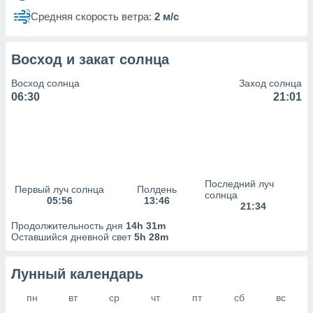
сервисов.
Средняя скорость ветра:
2 м/с
 наших 1199
неров
Восход и закат солнца
Восход солнца
Заход солнца
06:30
21:01
Последний луч
Первый луч солнца
Полдень
солнца
05:56
13:46
21:34
Продолжительность дня
14h 31m
Оставшийся дневной свет
5h 28m
Лунный календарь
пн
вт
ср
чт
пт
сб
вс