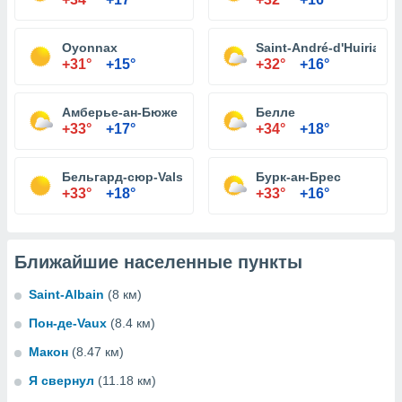
Oyonnax
Saint-André-d'Huiriat
+31°
+15°
+32°
+16°
Амберье-ан-Бюже
Белле
+33°
+17°
+34°
+18°
Бельгард-сюр-Valserine
Бурк-ан-Брес
+33°
+18°
+33°
+16°
Ближайшие населенные пункты
Saint-Albain
(8 км)
Пон-де-Vaux
(8.4 км)
Макон
(8.47 км)
Я свернул
(11.18 км)