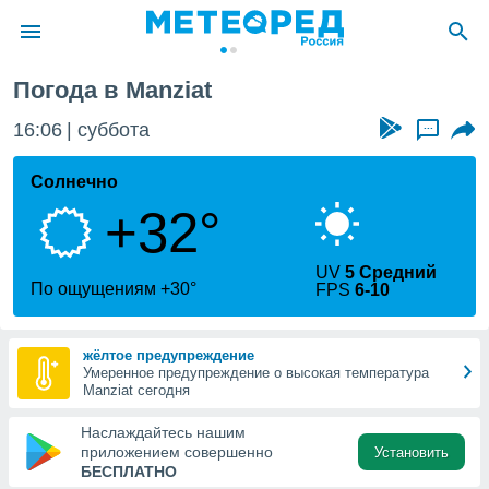
t
Погода в Manziat
ие о
циальности
16:06
суббота
...
oda.com
)
Солнечно
+32°
алами,
тировать
ество
UV
5 Средний
яемой
По ощущениям +30°
FPS
6-10
. Вы можете
ступ к этому
используя
жёлтое предупреждение
едующих
Умеренное предупреждение о высокая температура
Manziat сегодня
файлы
Наслаждайтесь нашим
олучить
приложением совершенно
Установить
й доступ
БЕСПЛАТНО