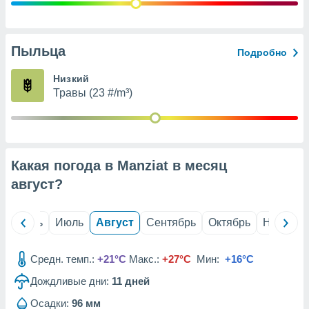
с помощью
или
данных из
чников,
Пыльца
Подробно
и
вование
Низкий
Травы (23 #/m³)
ие
х данных
контента.
ные
и
Какая погода в Manziat в месяц
ция
м
август
?
я
рованная
й
Июнь
Июль
Август
Сентябрь
Октябрь
Ноябрь
нтент,
е
сти рекламы
Средн. темп.:
+21°C
Макс.:
+27°C
Мин:
+16°C
Дождливые дни:
11
дней
ие сведения
и и
Осадки:
96 мм