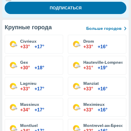
Крупные города
Больше городов
Civrieux
Drom
+33°
+17°
+33°
+16°
Gex
Hauteville-Lompnes
+30°
+18°
+31°
+19°
Lagnieu
Manziat
+33°
+17°
+33°
+16°
Massieux
Meximieux
+34°
+17°
+33°
+16°
Montluel
Montrevel-ан-Бресс
+34°
+17°
+32°
+16°