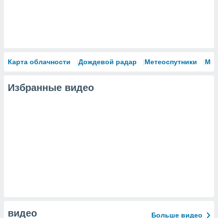
Карта облачности
Дождевой радар
Метеоспутники
Мо
Избранные видео
видео
Больше видео