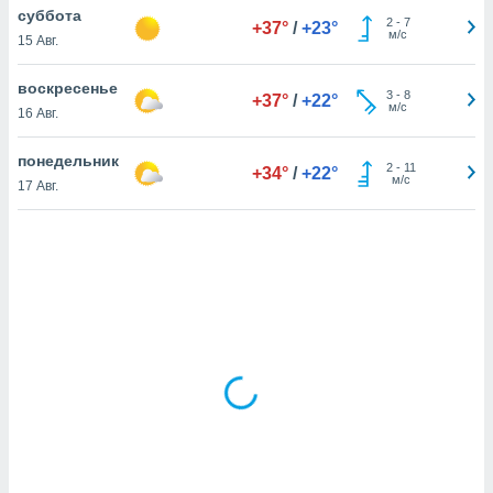
суббота
2
-
7
+37°
/
+23°
м/с
15 Авг.
и,
 файлам
воскресенье
3
-
8
+37°
/
+22°
м/с
16 Авг.
примете
айлов
понедельник
2
-
11
+34°
/
+22°
се равно
м/с
17 Авг.
должать
ся нашим
pogoda.com.
ае мы
м, что
овлены
айлы cookie,
обходимы
ения
 веб-сайту,
файлы cookie
пользоваться
 действий
рекламы или
рованного