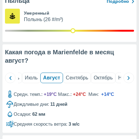
Пыльца
с помощью
Подробно
или
данных из
Умеренный
чников,
Полынь (26 #/m³)
и
вование
ие
х данных
Какая погода в Marienfelde в месяц
контента.
август
?
ные
и
ция
й
Июнь
Июль
Август
Сентябрь
Октябрь
Ноябрь
м
я
Средн. темп.:
+19°C
Макс.:
+24°C
Мин:
+14°C
рованная
Дождливые дни:
11
дней
нтент,
е
Осадки:
62 мм
сти рекламы
Средняя скорость ветра:
3 м/с
ие сведения
и и