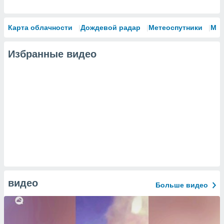
Карта облачности
Дождевой радар
Метеоспутники
Мо
Избранные видео
видео
Больше видео