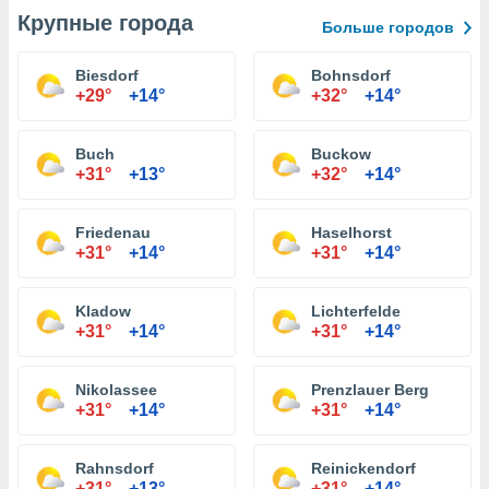
Крупные города
Больше городов
Biesdorf
Bohnsdorf
+29°
+14°
+32°
+14°
Buch
Buckow
+31°
+13°
+32°
+14°
Friedenau
Haselhorst
+31°
+14°
+31°
+14°
Kladow
Lichterfelde
+31°
+14°
+31°
+14°
Nikolassee
Prenzlauer Berg
+31°
+14°
+31°
+14°
Rahnsdorf
Reinickendorf
+31°
+13°
+31°
+14°