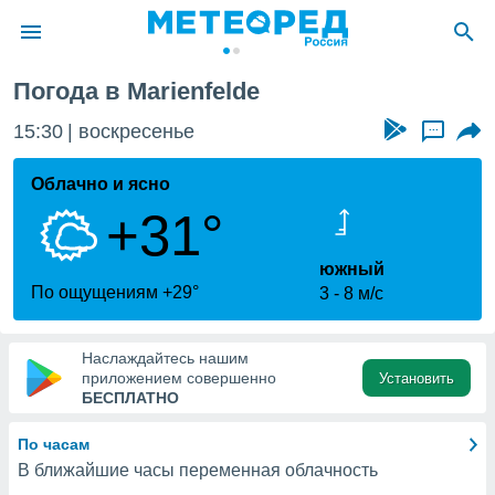
Погода в Marienfelde
ие о
циальности
15:30
воскресенье
...
oda.com
)
Облачно и ясно
+31°
алами,
тировать
ество
южный
яемой
По ощущениям +29°
3
8 м/с
. Вы можете
ступ к этому
используя
Наслаждайтесь нашим
едующих
приложением совершенно
Установить
БЕСПЛАТНО
файлы
По часам
олучить
В ближайшие часы переменная облачность
й доступ