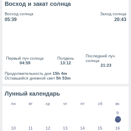
сервисов.
Восход и закат солнца
 наших 1199
Восход солнца
Заход солнца
неров
05:39
20:43
Последний луч
Первый луч солнца
Полдень
солнца
04:59
13:12
21:23
Продолжительность дня
15h 4m
Оставшийся дневной свет
5h 53m
Лунный календарь
пн
вт
ср
чт
пт
сб
вс
9
10
11
12
13
14
15
16