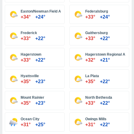
Easton/Newman Field Airport
Federalsburg
и,
+34°
+24°
+33°
+24°
 файлам
Frederick
Gaithersburg
примете
+33°
+22°
+33°
+22°
айлов
се равно
должать
Hagerstown
Hagerstown Regional Airpor
ся нашим
+33°
+22°
+32°
+21°
pogoda.com.
ае мы
м, что
Hyattsville
La Plata
овлены
+35°
+23°
+35°
+22°
айлы cookie,
обходимы
Mount Rainier
North Bethesda
ения
+35°
+23°
+33°
+22°
 веб-сайту,
файлы cookie
пользоваться
Ocean City
Owings Mills
 действий
+31°
+25°
+31°
+22°
рекламы или
рованного