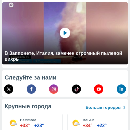
 и
ть действия
я на веб-
же
пределенный
обы
вам рекламу
зированный
го основе.
айти
В Заппонете, Италия, замечен огромный пылевой
ьную
вихрь
 в нашей
йлов cookie
ремя
Следуйте за нами
гласие,
опку
спользования
 cookie
нную в
Крупные города
и нашего
Больше городов
Baltimore
Bel Air
ОГО ВЫ
+33°
+23°
+34°
+22°