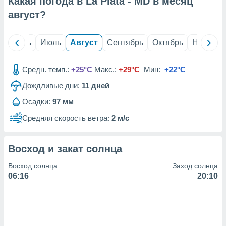
Какая погода в La Plata - MD в месяц
с помощью
или
август
?
данных из
чников,
и
й
Июнь
Июль
Август
Сентябрь
Октябрь
Ноябрь
вование
ие
Средн. темп.:
+25°C
Макс.:
+29°C
Мин:
+22°C
х данных
Дождливые дни:
11
дней
контента.
Осадки:
97 мм
ные
и
Средняя скорость ветра:
2 м/с
ция
м
я
Восход и закат солнца
рованная
Восход солнца
Заход солнца
нтент,
06:16
20:10
е
сти рекламы
ие сведения
и и