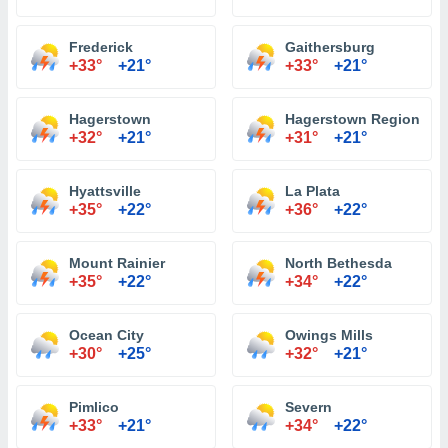
Frederick
Gaithersburg
+33°
+21°
+33°
+21°
Hagerstown
Hagerstown Regional Ai
+32°
+21°
+31°
+21°
Hyattsville
La Plata
+35°
+22°
+36°
+22°
Mount Rainier
North Bethesda
+35°
+22°
+34°
+22°
Ocean City
Owings Mills
+30°
+25°
+32°
+21°
Pimlico
Severn
+33°
+21°
+34°
+22°