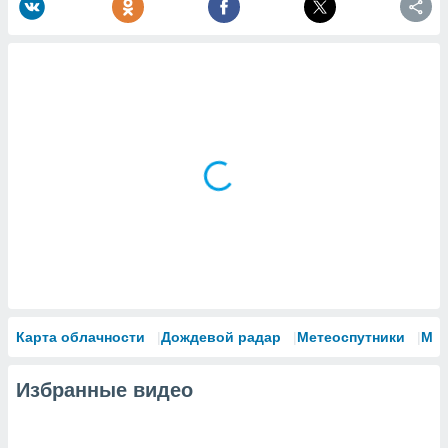
Карта облачности
Дождевой радар
Метеоспутники
Мо
Избранные видео