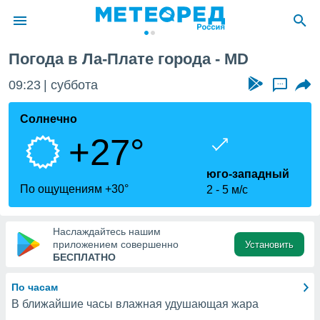
Погода в Ла-Плате города - MD
ие о
циальности
09:23
суббота
...
oda.com
)
Солнечно
+27°
алами,
тировать
ество
юго-западный
яемой
По ощущениям +30°
2
5 м/с
. Вы можете
ступ к этому
используя
Наслаждайтесь нашим
едующих
приложением совершенно
Установить
БЕСПЛАТНО
файлы
По часам
олучить
В ближайшие часы влажная удушающая жара
й доступ