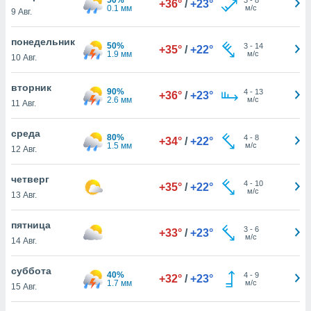
+36°
/
+23°
 и
0.1 мм
м/с
9 Авг.
ть действия
я на веб-
понедельник
же
50%
3
-
14
+35°
/
+22°
1.9 мм
м/с
пределенный
10 Авг.
обы
вам рекламу
вторник
90%
4
-
13
+36°
/
+23°
зированный
2.6 мм
м/с
11 Авг.
го основе.
айти
среда
ьную
80%
4
-
8
+34°
/
+22°
1.5 мм
м/с
12 Авг.
 в нашей
йлов cookie
ремя
четверг
4
-
10
+35°
/
+22°
гласие,
м/с
13 Авг.
опку
спользования
пятница
 cookie
3
-
6
+33°
/
+23°
м/с
14 Авг.
нную в
и нашего
суббота
40%
4
-
9
+32°
/
+23°
1.7 мм
м/с
15 Авг.
ОГО ВЫ