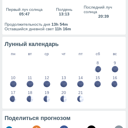
сервисов.
Последний луч
Первый луч солнца
Полдень
 наших 1199
солнца
05:47
13:13
неров
20:39
Продолжительность дня
13h 54m
Оставшийся дневной свет
11h 16m
Лунный календарь
пн
вт
ср
чт
пт
сб
вс
8
9
10
11
12
13
14
15
16
17
18
19
20
21
Поделиться прогнозом