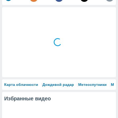
Карта облачности
Дождевой радар
Метеоспутники
Мо
Избранные видео