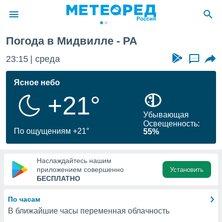
Погода в Мидвилле - PA
ие о
циальности
23:15
среда
...
oda.com
)
Ясное небо
+21°
алами,
тировать
Убывающая
ество
Освещенность:
яемой
По ощущениям +21°
55%
. Вы можете
ступ к этому
используя
Наслаждайтесь нашим
едующих
приложением совершенно
Установить
БЕСПЛАТНО
файлы
По часам
олучить
В ближайшие часы переменная облачность
й доступ