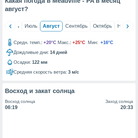
Какая погода в Meadville - PA в месяц
с помощью
или
август
?
данных из
чников,
и
й
Июнь
Июль
Август
Сентябрь
Октябрь
Ноябрь
вование
ие
Средн. темп.:
+20°C
Макс.:
+25°C
Мин:
+16°C
х данных
Дождливые дни:
14
дней
контента.
Осадки:
122 мм
ные
и
Средняя скорость ветра:
3 м/с
ция
м
я
Восход и закат солнца
рованная
Восход солнца
Заход солнца
нтент,
06:19
20:33
е
сти рекламы
ие сведения
и и