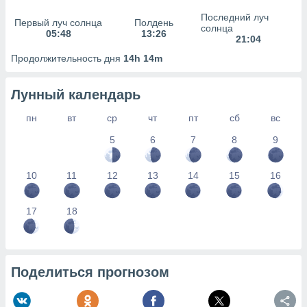
сервисов.
Последний луч
Первый луч солнца
Полдень
 наших 1199
солнца
05:48
13:26
неров
21:04
Продолжительность дня
14h 14m
Лунный календарь
пн
вт
ср
чт
пт
сб
вс
5
6
7
8
9
10
11
12
13
14
15
16
17
18
Поделиться прогнозом