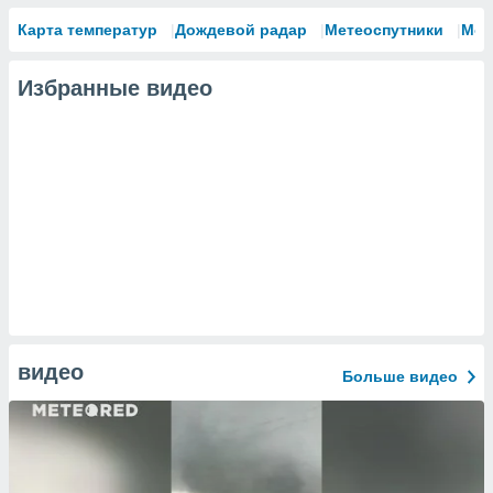
сервисов.
Карта температур
Дождевой радар
Метеоспутники
Мод
 наших 1199
неров
Избранные видео
видео
Больше видео