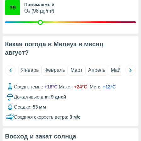
Приемлемый
анного веб-
39
реса и
O₃ (98 µg/m³)
торы файлов
оторые
могут
ь ваши
е данные на
Какая погода в Мелеуз в месяц
аконного
август
?
ротив
 можете
Для этого вы
Январь
Февраль
Март
Апрель
Май
Июнь
бое время
ое согласие
ть против
Средн. темп.:
+18°C
Макс.:
+24°C
Мин:
+12°C
анных,
роить
» или
Дождливые дни:
9
дней
ашей
йлов cookie
Осадки:
53 мм
еб-сайте.
Средняя скорость ветра:
3 м/с
 партнеры
ваем
Восход и закат солнца
ледующим