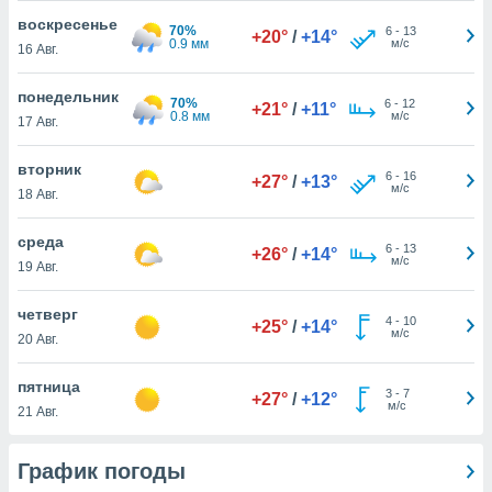
 и
воскресенье
ть действия
70%
6
-
13
+20°
/
+14°
0.9 мм
м/с
я на веб-
16 Авг.
же
пределенный
понедельник
70%
6
-
12
+21°
/
+11°
обы
0.8 мм
м/с
17 Авг.
вам рекламу
зированный
вторник
го основе.
6
-
16
+27°
/
+13°
м/с
18 Авг.
айти
ьную
 в нашей
среда
6
-
13
+26°
/
+14°
йлов cookie
м/с
19 Авг.
ремя
гласие,
четверг
опку
4
-
10
+25°
/
+14°
м/с
20 Авг.
спользования
 cookie
нную в
пятница
3
-
7
+27°
/
+12°
и нашего
м/с
21 Авг.
ОГО ВЫ
График погоды