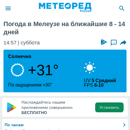
 неделя
Погода в Мелеузе на ближайшие 8 - 14
ие о
дней
циальности
oda.com
14:57
суббота
...
)
Солнечно
алами,
тировать
+31°
ество
яемой
. Вы можете
UV
5 Средний
По ощущениям +30°
ступ к этому
FPS
6-10
используя
едующих
Наслаждайтесь нашим
приложением совершенно
Установить
БЕСПЛАТНО
файлы
олучить
й доступ
По часам