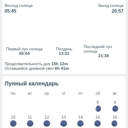
Восход солнца
Заход солнца
(или) доступ
05:45
20:57
и на
ие
х данных
рекламы,
рофилей для
Последний луч
рованной
Первый луч солнца
Полдень
солнца
пользование
05:04
13:22
21:38
ля выбора
рованной
Продолжительность дня
15h 12m
Оставшийся дневной свет
6h 41m
здание
ля
ции
Лунный календарь
спользование
ля выбора
пн
вт
ср
чт
пт
сб
вс
рованного
пределение
8
9
сти
ределение
10
11
12
13
14
15
16
сти
онимание