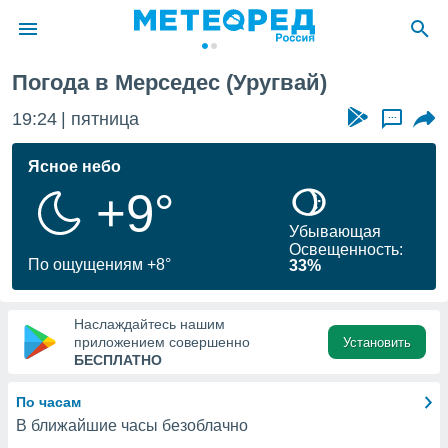
Погода в Мерседес (Уругвай)
ие о
циальности
19:24
пятница
...
oda.com
)
Ясное небо
+9°
алами,
тировать
Убывающая
ество
Освещенность:
яемой
По ощущениям +8°
33%
. Вы можете
ступ к этому
используя
Наслаждайтесь нашим
едующих
приложением совершенно
Установить
БЕСПЛАТНО
файлы
По часам
олучить
В ближайшие часы безоблачно
й доступ