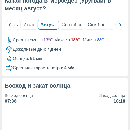
Какая погода в Мерседес (Уругвай) в
с помощью
или
месяц
август
?
данных из
чников,
и
й
Июнь
Июль
Август
Сентябрь
Октябрь
Ноябрь
вование
ие
Средн. темп.:
+13°C
Макс.:
+18°C
Мин:
+8°C
х данных
Дождливые дни:
7
дней
контента.
Осадки:
91 мм
ные
и
Средняя скорость ветра:
4 м/с
ция
м
я
Восход и закат солнца
рованная
Восход солнца
Заход солнца
нтент,
07:38
18:18
е
сти рекламы
ие сведения
и и