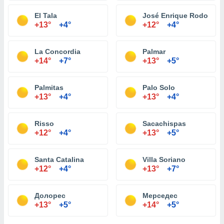
El Tala
José Enrique Rodo
+13°
+4°
+12°
+4°
La Concordia
Palmar
+14°
+7°
+13°
+5°
Palmitas
Palo Solo
+13°
+4°
+13°
+4°
Risso
Sacachispas
+12°
+4°
+13°
+5°
Santa Catalina
Villa Soriano
+12°
+4°
+13°
+7°
Долорес
Мерседес
+13°
+5°
+14°
+5°