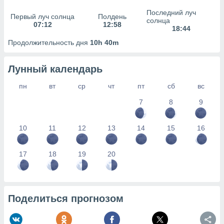
сервисов.
Последний луч
Первый луч солнца
Полдень
 наших 1199
солнца
07:12
12:58
неров
18:44
Продолжительность дня
10h 40m
Лунный календарь
пн
вт
ср
чт
пт
сб
вс
7
8
9
10
11
12
13
14
15
16
17
18
19
20
Поделиться прогнозом