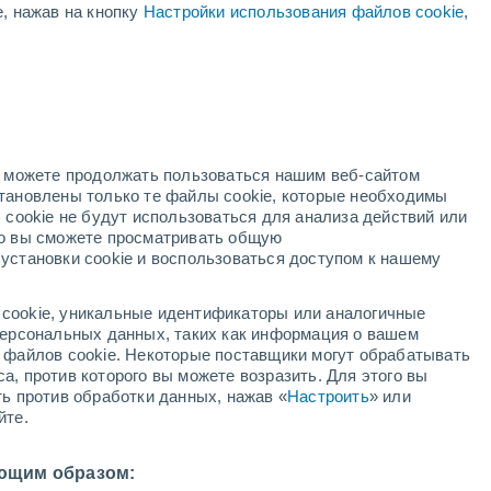
е, нажав на кнопку
Настройки использования файлов cookie
,
жёлтое предупреждение
Умеренное предупреждение о
высокая температура Кофе мокко
сегодня
но можете продолжать пользоваться нашим веб-сайтом
становлены только те файлы cookie, которые необходимы
адар
Метеоспутники
Модели
 cookie не будут использоваться для анализа действий или
ко вы сможете просматривать общую
установки cookie и воспользоваться доступом к нашему
вторник
среда
четверг
пятница
cookie, уникальные идентификаторы или аналогичные
11 Авг.
12 Авг.
13 Авг.
14 Авг.
 персональных данных, таких как информация о вашем
ы файлов cookie. Некоторые поставщики могут обрабатывать
а, против которого вы можете возразить. Для этого вы
ть против обработки данных, нажав «
Настроить
» или
90%
70%
йте.
3.8 мм
0.4 мм
12°
/
+6°
+14°
/
+5°
+15°
/
+5°
+15°
/
+4°
ющим образом: