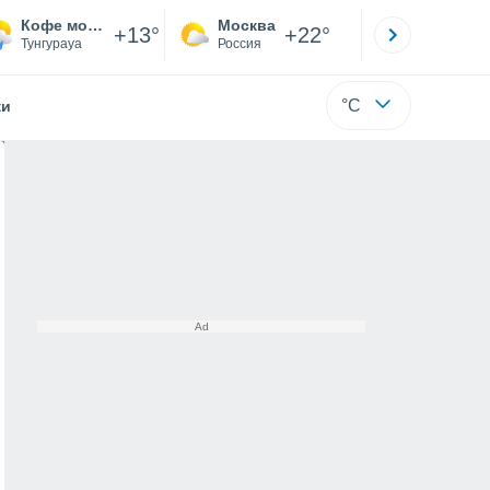
Кофе мокко
Москва
Санкт-
+13°
+22°
Тунгурауа
Россия
Са
°C
жи