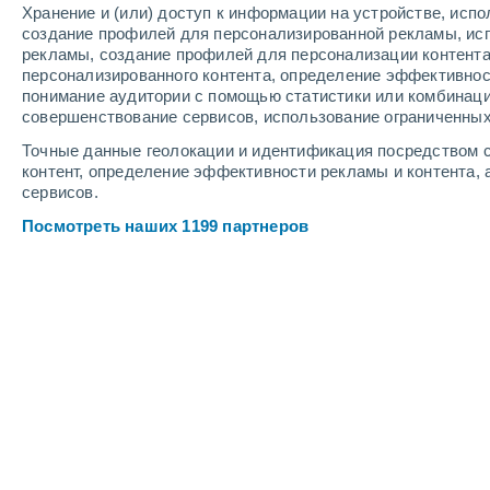
Хранение и (или) доступ к информации на устройстве, исп
4
-
11
м/с
4
-
13
м/с
3
-
11
м/с
создание профилей для персонализированной рекламы, ис
рекламы, создание профилей для персонализации контент
персонализированного контента, определение эффективнос
Погода в Кофе мокко cегодня
, 8 ав
понимание аудитории с помощью статистики или комбинаци
совершенствование сервисов, использование ограниченных
Небольшой дождь
30%
+13°
12:00
Точные данные геолокации и идентификация посредством с
0.4 мм
Ощущаемая т.
+13°
контент, определение эффективности рекламы и контента, 
сервисов.
Небольшой дождь
30%
+13°
13:00
Посмотреть наших 1199 партнеров
0.3 мм
Ощущаемая т.
+13°
Небольшой дождь
30%
+14°
14:00
0.3 мм
Ощущаемая т.
+14°
Небольшой дождь
30%
+13°
15:00
0.4 мм
Ощущаемая т.
+13°
Небольшой дождь
30%
+13°
16:00
0.3 мм
Ощущаемая т.
+13°