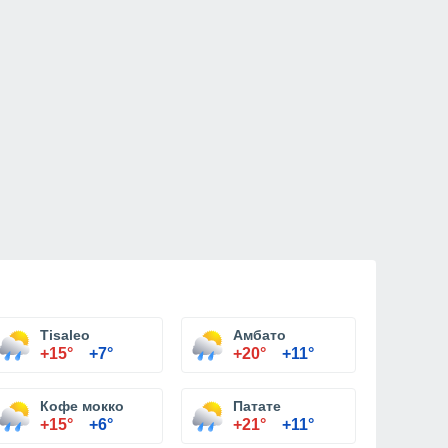
Tisaleo
Амбато
+15°
+7°
+20°
+11°
Кофе мокко
Патате
+15°
+6°
+21°
+11°