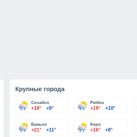
Крупные города
Cevallos
Pelileo
+18°
+9°
+19°
+10°
Баньос
Керо
+21°
+11°
+16°
+8°