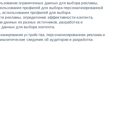
ользование ограниченных данных для выбора рекламы,
4
-
13
м/с
4
-
13
м/с
4
-
13
м/с
4
-
14
м/с
пользование профилей для выбора персонализированной
а, использование профилей для выбора
ти рекламы, определение эффективности контента,
густа
и данных из разных источников, разработка и
 данных для выбора контента.
восточный
10 Очень высокий!
канирования устройства, персонализированная реклама и
3
-
10 м/с
FPS:
25-50
аналитические сведения об аудитории и разработка
восточный
11+ Критический!
3
-
10 м/с
FPS:
50+
восточный
9 Очень высокий!
3
-
11 м/с
FPS:
25-50
восточный
6 Высокий
3
-
11 м/с
FPS:
15-25
восточный
3 Средний
3
-
10 м/с
FPS:
6-10