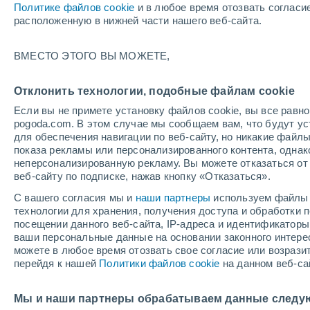
Политике файлов cookie
и в любое время отозвать согласи
+13°
расположенную в нижней части нашего веб-сайта.
30%
ВМЕСТО ЭТОГО ВЫ МОЖЕТЕ,
По ощущениям +13°
0.4 мм
Отклонить технологии, подобные файлам cookie
Если вы не примете установку файлов cookie, вы все рав
pogoda.com. В этом случае мы сообщаем вам, что будут у
Погода на 1 – 7 дней
Карта дождей
Дождевой р
для обеспечения навигации по веб-сайту, но никакие файлы
показа рекламы или персонализированного контента, одна
неперсонализированную рекламу. Вы можете отказаться от 
веб-сайту по подписке, нажав кнопку «Отказаться».
завтра
понедельник
cегодня
С вашего согласия мы и
наши партнеры
используем файлы 
9 Авг.
10 Авг.
8 Авг.
технологии для хранения, получения доступа и обработки
посещении данного веб-сайта, IP-адреса и идентификатор
ваши персональные данные на основании законного интерес
можете в любое время отозвать свое согласие или возрази
70%
60%
60%
перейдя к нашей
Политики файлов cookie
на данном веб-са
1.8 мм
0.9 мм
2.9 мм
+15°
/
+6°
+14°
/
+6°
+
+15°
/
+6°
Мы и наши партнеры обрабатываем данные следу