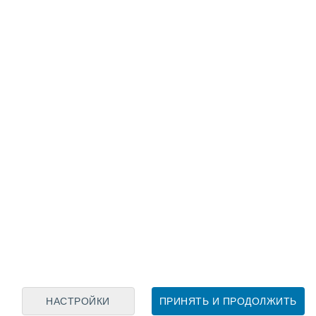
Лунный календарь
пн
вт
ср
чт
пт
сб
вс
8
9
10
11
12
13
14
15
16
17
18
19
20
21
НАСТРОЙКИ
ПРИНЯТЬ И ПРОДОЛЖИТЬ