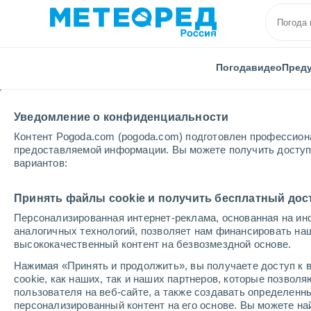
Погода
видео
Пред
Уведомление о конфиденциальности
Контент Pogoda.com (pogoda.com) подготовлен профессион
предоставляемой информации. Вы можете получить доступ 
вариантов:
Главная
Эквадор
Тунгурауа
Кофе мокко
Принять файлы cookie и получить бесплатный дос
Персонализированная интернет-реклама, основанная на ин
Погода в Кофе мокко
аналогичных технологий, позволяет нам финансировать на
высококачественный контент на безвозмездной основе.
11:31
суббота
Нажимая «Принять и продолжить», вы получаете доступ к в
cookie, как наших, так и наших партнеров, которые позвол
пользователя на веб-сайте, а также создавать определенн
Небольшой дождь
персонализированный контент на его основе. Вы можете 