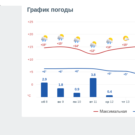
График погоды
+25
+20
+15°
+15°
+15°
+14°
+15
+14°
+12°
+10
+6°
+5
+6°
+6°
+5°
3.8
+5°
2.9
0
1.8
0.9
0.4
°C
сб
8
вс
9
пн
10
вт
11
ср
12
чт
13
Максимальная