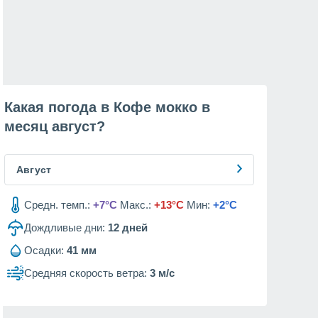
Какая погода в Кофе мокко в
месяц
август
?
Август
Средн. темп.:
+7°C
Макс.:
+13°C
Мин:
+2°C
Дождливые дни:
12
дней
Осадки:
41 мм
Средняя скорость ветра:
3 м/с