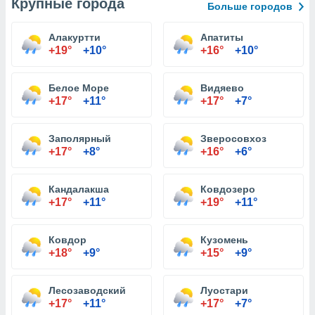
Крупные города
Больше городов
Алакуртти
Апатиты
+19°
+10°
+16°
+10°
Белое Море
Видяево
+17°
+11°
+17°
+7°
Заполярный
Зверосовхоз
+17°
+8°
+16°
+6°
Кандалакша
Ковдозеро
+17°
+11°
+19°
+11°
Ковдор
Кузомень
+18°
+9°
+15°
+9°
Лесозаводский
Луостари
+17°
+11°
+17°
+7°