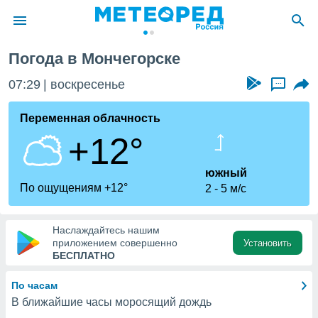
Погода в Мончегорске
ие о
циальности
07:29
воскресенье
...
oda.com
)
Переменная облачность
+12°
алами,
тировать
ество
южный
яемой
По ощущениям +12°
2
5 м/с
. Вы можете
ступ к этому
используя
Наслаждайтесь нашим
едующих
приложением совершенно
Установить
БЕСПЛАТНО
файлы
По часам
олучить
В ближайшие часы моросящий дождь
й доступ