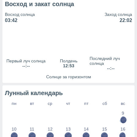
сервисов.
Восход и закат солнца
 наших 1199
Восход солнца
Заход солнца
неров
03:42
22:02
Последний луч
Первый луч солнца
Полдень
солнца
--:--
12:53
--:--
Солнце за горизонтом
Лунный календарь
пн
вт
ср
чт
пт
сб
вс
9
10
11
12
13
14
15
16