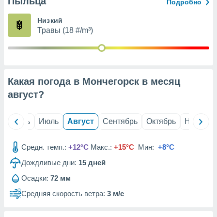
Пыльца
с помощью
Подробно
или
данных из
Низкий
чников,
Травы (18 #/m³)
и
вование
ие
х данных
Какая погода в Мончегорск в месяц
контента.
август
?
ные
и
ция
й
Июнь
Июль
Август
Сентябрь
Октябрь
Ноябрь
м
я
Средн. темп.:
+12°C
Макс.:
+15°C
Мин:
+8°C
рованная
Дождливые дни:
15
дней
нтент,
е
Осадки:
72 мм
сти рекламы
Средняя скорость ветра:
3 м/с
ие сведения
и и