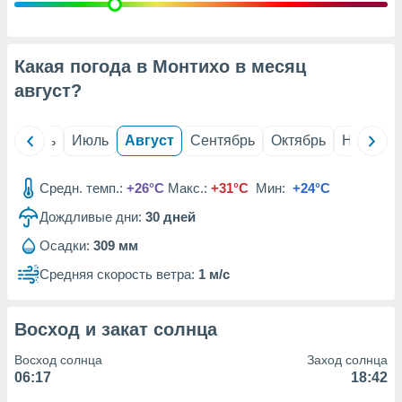
с помощью
или
данных из
чников,
Какая погода в Монтихо в месяц
и
вование
август
?
ие
х данных
й
Июнь
Июль
Август
Сентябрь
Октябрь
Ноябрь
контента.
ные
Средн. темп.:
+26°C
Макс.:
+31°C
Мин:
+24°C
и
Дождливые дни:
30
дней
ция
м
Осадки:
309 мм
я
Средняя скорость ветра:
1 м/с
рованная
нтент,
е
Восход и закат солнца
сти рекламы
Восход солнца
Заход солнца
ие сведения
06:17
18:42
и и