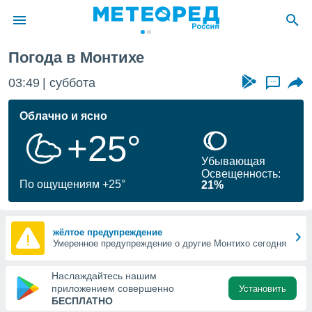
Погода в Монтихе
ие о
циальности
03:49
суббота
...
oda.com
)
Облачно и ясно
+25°
алами,
тировать
Убывающая
ество
Освещенность:
яемой
По ощущениям +25°
21%
. Вы можете
ступ к этому
используя
едующих
жёлтое предупреждение
Умеренное предупреждение о другие Монтихо сегодня
файлы
Наслаждайтесь нашим
олучить
приложением совершенно
Установить
й доступ
БЕСПЛАТНО