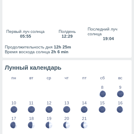
сервисов.
 наших 1199
неров
Последний луч
Первый луч солнца
Полдень
солнца
05:55
12:29
19:04
Продолжительность дня
12h 25m
Время восхода солнца
2h 6 min
Лунный календарь
пн
вт
ср
чт
пт
сб
вс
8
9
10
11
12
13
14
15
16
17
18
19
20
21