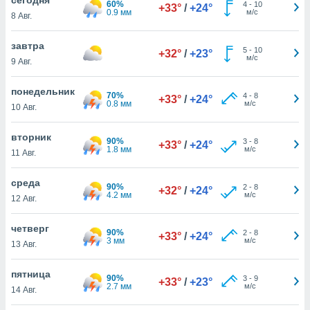
60%
 и
4
-
10
+33°
/
+24°
0.9 мм
м/с
8 Авг.
ть действия
я на веб-
же
завтра
5
-
10
+32°
/
+23°
пределенный
м/с
9 Авг.
обы
вам рекламу
понедельник
70%
4
-
8
зированный
+33°
/
+24°
0.8 мм
м/с
10 Авг.
го основе.
айти
ьную
вторник
90%
3
-
8
+33°
/
+24°
 в нашей
1.8 мм
м/с
11 Авг.
йлов cookie
ремя
среда
90%
2
-
8
гласие,
+32°
/
+24°
4.2 мм
м/с
12 Авг.
опку
спользования
четверг
 cookie
90%
2
-
8
+33°
/
+24°
3 мм
м/с
нную в
13 Авг.
и нашего
пятница
90%
3
-
9
+33°
/
+23°
2.7 мм
м/с
14 Авг.
ОГО ВЫ