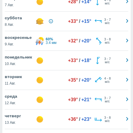
+28°
/
+14°
 и
м/с
7 Авг.
ть действия
я на веб-
суббота
же
3
-
7
+33°
/
+15°
м/с
пределенный
8 Авг.
обы
вам рекламу
воскресенье
60%
3
-
8
+32°
/
+20°
зированный
3.4 мм
м/с
9 Авг.
го основе.
айти
понедельник
ьную
3
-
7
+33°
/
+18°
м/с
10 Авг.
 в нашей
йлов cookie
ремя
вторник
4
-
8
+35°
/
+20°
гласие,
м/с
11 Авг.
опку
спользования
среда
 cookie
3
-
7
+39°
/
+21°
м/с
12 Авг.
нную в
и нашего
четверг
3
-
8
+36°
/
+23°
м/с
13 Авг.
ОГО ВЫ