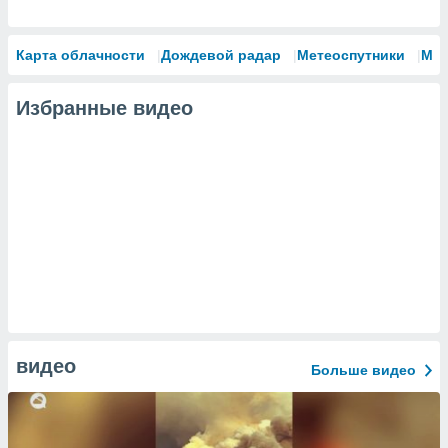
Карта облачности
Дождевой радар
Метеоспутники
Мо
Избранные видео
видео
Больше видео