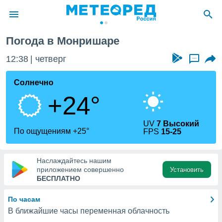
Монришара
Погода в Монришаре
ие о
циальности
12:38
четверг
...
oda.com
)
Солнечно
+24°
алами,
тировать
ество
UV
7 Высокий
яемой
По ощущениям +25°
FPS
15-25
. Вы можете
ступ к этому
используя
Наслаждайтесь нашим
едующих
приложением совершенно
Установить
БЕСПЛАТНО
файлы
По часам
олучить
В ближайшие часы переменная облачность
й доступ