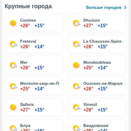
Крупные города
Больше городов
Contres
Dhuizon
+26°
+15°
+27°
+15°
Freteval
La Chaussee-Saint-Vict
+26°
+14°
+26°
+15°
Mer
Mondoubleau
+26°
+15°
+25°
+14°
Montoire-сюр-ле-Луар
Ouzouer-ле-Марше
+25°
+14°
+26°
+15°
Salbris
Vineuil
+27°
+15°
+26°
+15°
Блуа
Вандомская
+26°
+15°
+25°
+14°