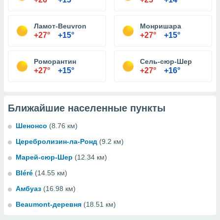
Ламот-Beuvron
Монришара
+27°
+15°
+27°
+15°
Роморантин
Сель-сюр-Шер
+27°
+15°
+27°
+16°
Ближайшие населенные пункты
Шенонсо
(8.76 км)
Церебролизин-ла-Ронд
(9.2 км)
Марей-сюр-Шер
(12.34 км)
Bléré
(14.55 км)
Амбуаз
(16.98 км)
Beaumont-деревня
(18.51 км)