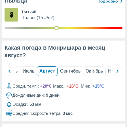
Пыльца
с помощью
Подробно
или
данных из
Низкий
чников,
Травы (15 #/m³)
и
вование
ие
х данных
Какая погода в Монришара в месяц
контента.
август
?
ные
и
ция
й
Июнь
Июль
Август
Сентябрь
Октябрь
Ноябрь
м
я
Средн. темп.:
+20°C
Макс.:
+26°C
Мин:
+15°C
рованная
Дождливые дни:
9
дней
нтент,
е
Осадки:
53 мм
сти рекламы
Средняя скорость ветра:
3 м/с
ие сведения
и и